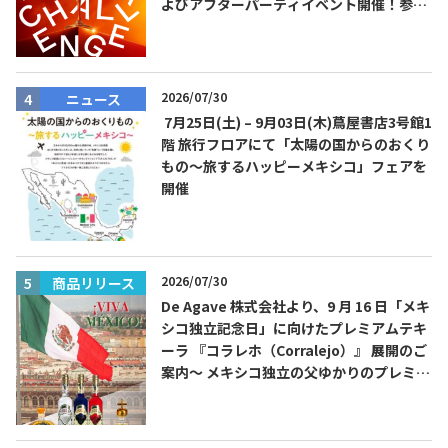
よびアフターパーティイベント開催！参加
費無料！
2026/07/30
ニュース
7月25日(土) – 9月03日(木)蔦屋書店3号館1
階 旅行フロアにて「太陽の国からのおくり
もの～旅するハッピーメキシコ」フェアを
開催
2026/07/30
商品リリース
De Agave 株式会社より、9 月 16 日「メキ
シコ独立記念日」に向けたプレミアムテキ
ーラ 『コラレホ（Corralejo）』 展開のご
案内〜 メキシコ独立の父ゆかりのプレミア
ムテキーラ 〜