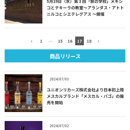
5月29日（水）第３回「旅の学校」メキシ
コとテキーラの教室〜アランダス・アトト
ニルコとシエテレグアス 〜開催
TEQUILA JOURNAL
1
…
15
16
17
18
About
テキーラとは
商品リリース
テキーラのつくり方
テキーラマーケット
テキーラの飲み方
テキーラマップ
2024/07/03
メキシコ料理
メキシコ旅行
ユニオンリカーズ株式会社より日本初上陸
メスカルブランド「メスカル・バゴ」の販
売を開始
メキシコの記念日
トピックス
イベント一覧
テキーラ・メスカルが 飲めるバー
＆レストラン
2024/07/02