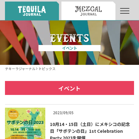
About
About Tequila Journal
イベント
テキーラとは
What’s Tequila
テキーラジャーナル
トピックス
テキーラのつくり方
How to Make Tequila
イベント
テキーラマーケット
Tequila Market
2023/09/05
10月14・15日（土日）にメキシコの記念
テキーラの飲み方
How to Drink Tequila
日「サボテンの日」1st Celebration
Party 2023を開催