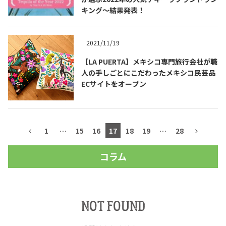
キング～結果発表！
2021/11/19
【LA PUERTA】メキシコ専門旅行会社が職
人の手しごとにこだわったメキシコ民芸品
ECサイトをオープン
1
…
15
16
17
18
19
…
28
コラム
NOT FOUND