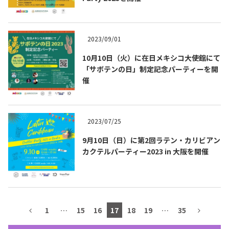
テキーラマップ
Tequila Map
2023/09/01
10月10日（火）に在日メキシコ大使館にて
メキシコ料理
Cuisines of Mexico
「サボテンの日」制定記念パーティーを開
催
メキシコ旅行
Travel of Mexico
2023/07/25
メキシコの記念日
Events of Mexico
9月10日（日）に第2回ラテン・カリビアン
カクテルパーティー2023 in 大阪を開催
トピックス一覧
イベント一覧
Topics List
Events List
1
…
15
16
17
18
19
…
35
テキーラ・メスカルが飲める
お問合せ
バー＆レストラン
Contact
Bar & Restaurant