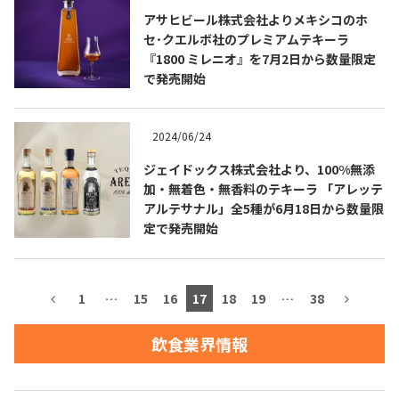
アサヒビール株式会社よりメキシコのホ
お問合せ
プライバシーポリシー
サイトマップ
セ･クエルボ社のプレミアムテキーラ
『1800 ミレニオ』を7月2日から数量限定
で発売開始
2024/06/24
ジェイドックス株式会社より、100%無添
加・無着色・無香料のテキーラ 「アレッテ
アルテサナル」全5種が6月18日から数量限
定で発売開始
1
…
15
16
17
18
19
…
38
飲食業界情報