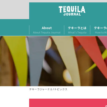
About
テキーラとは
テキーラ
About Tequila Journal
What’s Tequila
How to M
テキーラジャーナル
トピックス