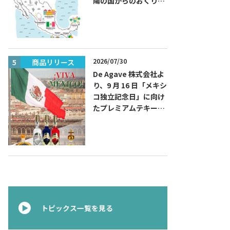
陽の国からのおくりも
の～旅するハッピーメ
キシコ」フェアを開催
2026/07/30
商品リリース
商品リリー
De Agave 株式会社よ
り、9 月 16 日「メキシ
コ独立記念日」に向け
たプレミアムテキーラ
『コラレホ
（Corralejo）』 展開
のご案内〜 メキシコ独
立の父ゆかりのプレミ
アムテキーラ 〜
トピックス一覧を見る