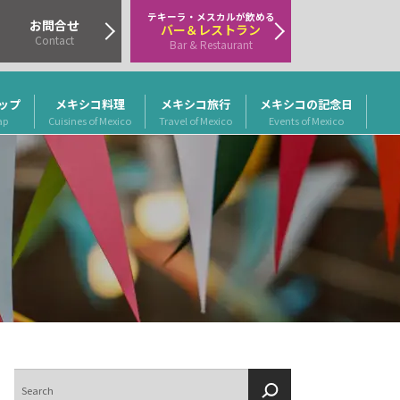
テキーラ・メスカルが飲める
お問合せ
バー＆レストラン
Contact
Bar & Restaurant
ップ
メキシコ料理
メキシコ旅行
メキシコの記念日
ap
Cuisines of Mexico
Travel of Mexico
Events of Mexico
検
索