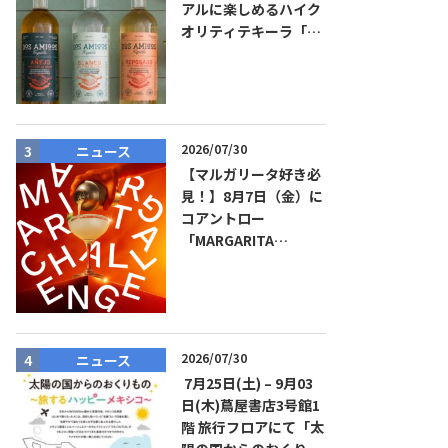
アルに楽しめるハイク
オリティテキーラ「ド
ス・アミーゴス」新発
売！
2026/07/30
ニュース
ニュース
【マルガリータ好き必
見！】8月7日（金）に
コアントロー
「MARGARITA
CHALLENGE 2026
JAPAN FINAL」観覧お
よびアフターパーティ
イベント開催！参加費
無料！
2026/07/30
ニュース
商品リリー
7月25日(土) – 9月03
日(木)蔦屋書店3号館1
階 旅行フロアにて「太