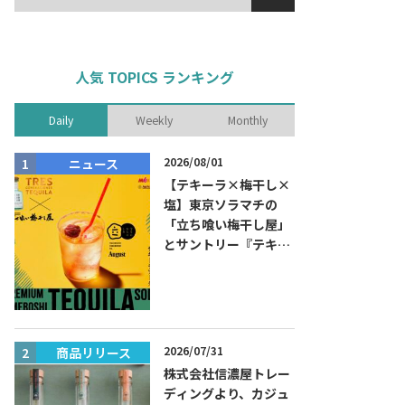
人気 TOPICS ランキング
Daily
Weekly
Monthly
2026/08/01
ニュース
商品リリー
【テキーラ×梅干し×
塩】東京ソラマチの
「立ち喰い梅干し屋」
とサントリー『テキー
ラ トレスジェネレーシ
ョン プラタ』がコラボ
した『プレミアム梅干
しテキーラソーダ』を
8月限定メニューに！
2026/07/31
商品リリース
ニュース
株式会社信濃屋トレー
ディングより、カジュ