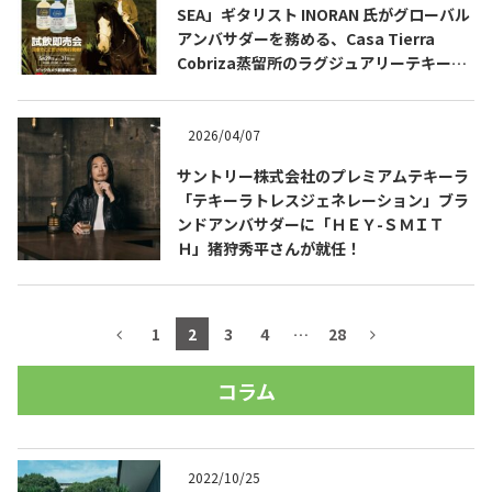
SEA」ギタリスト INORAN 氏がグローバル
アンバサダーを務める、Casa Tierra
Cobriza蒸留所のラグジュアリーテキーラ
をビックカメラ新宿東口店で先行発売会開
催。
2026/04/07
サントリー株式会社のプレミアムテキーラ
「テキーラトレスジェネレーション」ブラ
ンドアンバサダーに「ＨＥＹ-ＳＭＩＴ
Ｈ」猪狩秀平さんが就任！
1
2
3
4
…
28
コラム
2022/10/25