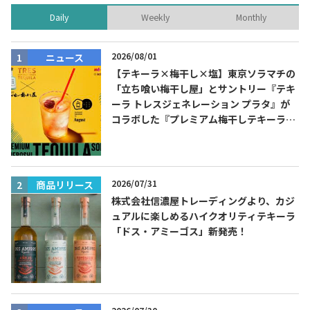
Daily
Weekly
Monthly
2026/08/01
ニュース
【テキーラ×梅干し×塩】東京ソラマチの
「立ち喰い梅干し屋」とサントリー『テキ
ーラ トレスジェネレーション プラタ』が
コラボした『プレミアム梅干しテキーラソ
ーダ』を8月限定メニューに！
2026/07/31
商品リリース
株式会社信濃屋トレーディングより、カジ
ュアルに楽しめるハイクオリティテキーラ
「ドス・アミーゴス」新発売！