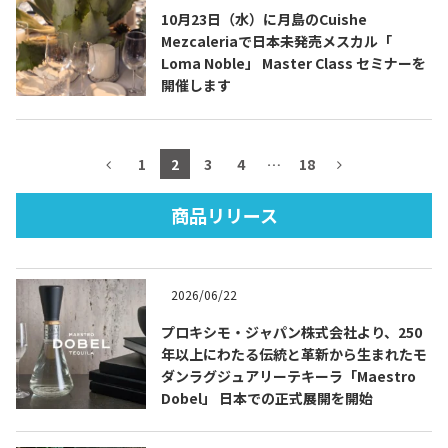
10月23日（水）に月島のCuishe
Mezcaleriaで日本未発売メスカル「
Loma Noble」 Master Class セミナーを
開催します
TEQUILA JOURNAL
About
テキーラとは
1
2
3
4
…
18
テキーラのつくり方
テキーラマーケット
商品リリース
テキーラの飲み方
テキーラマップ
2026/06/22
メキシコ料理
メキシコ旅行
プロキシモ・ジャパン株式会社より、250
年以上にわたる伝統と革新から生まれたモ
メキシコの記念日
トピックス
ダンラグジュアリーテキーラ「Maestro
Dobel」 日本での正式展開を開始
イベント一覧
テキーラ・メスカルが 飲めるバー
＆レストラン