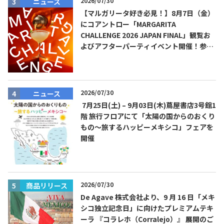
2026/07/30
ニュース
【マルガリータ好き必見！】8月7日（金）
にコアントロー「MARGARITA
CHALLENGE 2026 JAPAN FINAL」観覧お
よびアフターパーティイベント開催！参加
費無料！
2026/07/30
ニュース
7月25日(土) – 9月03日(木)蔦屋書店3号館1
階 旅行フロアにて「太陽の国からのおくり
もの～旅するハッピーメキシコ」フェアを
開催
2026/07/30
商品リリース
De Agave 株式会社より、9 月 16 日「メキ
シコ独立記念日」に向けたプレミアムテキ
ーラ 『コラレホ（Corralejo）』 展開のご