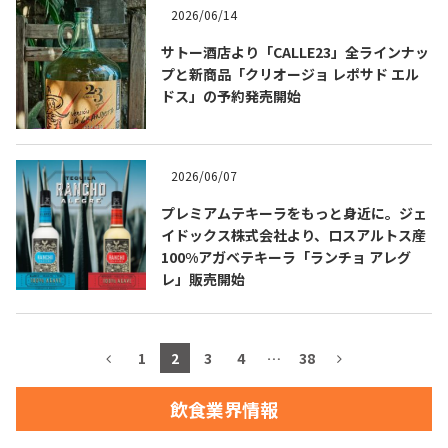
2026/06/14
お問合せ
プライバシーポリシー
サイトマップ
サトー酒店より「CALLE23」全ラインナッ
プと新商品「クリオージョ レポサド エル
ドス」の予約発売開始
2026/06/07
プレミアムテキーラをもっと身近に。ジェ
イドックス株式会社より、ロスアルトス産
100%アガベテキーラ「ランチョ アレグ
レ」販売開始
1
2
3
4
…
38
飲食業界情報