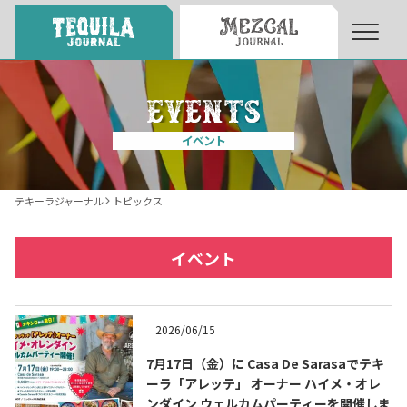
About
About Tequila Journal
イベント
テキーラとは
What’s Tequila
テキーラジャーナル
トピックス
テキーラのつくり方
How to Make Tequila
イベント
テキーラマーケット
Tequila Market
2026/06/15
7月17日（金）に Casa De Sarasaでテキ
テキーラの飲み方
How to Drink Tequila
ーラ「アレッテ」 オーナー ハイメ・オレ
ンダイン ウェルカムパーティーを開催しま