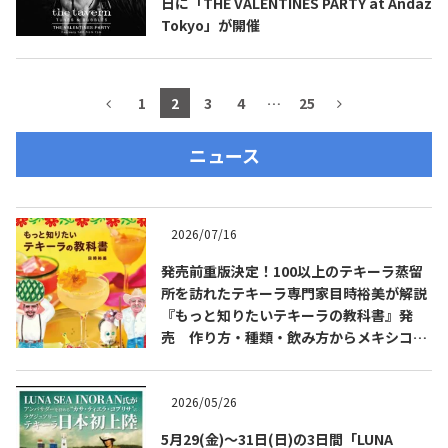
日に「THE VALENTINES PARTY at Andaz
Tokyo」が開催
1
2
3
4
…
25
ニュース
2026/07/16
発売前重版決定！100以上のテキーラ蒸留
所を訪れたテキーラ専門家目時裕美が解説
『もっと知りたいテキーラの教科書』発
売 作り方・種類・飲み方からメキシコ文
化まで解説
2026/05/26
5月29(金)～31日(日)の3日間「LUNA