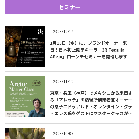
セミナー
2024/12/14
1月15日（水）に、ブランドオーナー来
日！日本初上陸テキーラ「3R Tequila
Añejo」ローンチセミナーを開催します
Tequila Journal SNS
在日メキシコ大使館 SNS
2024/11/12
東京・兵庫（神戸）でメキシコから来日す
る「アレッテ」の蒸留所創業者兼オーナー
の息子エドゥアルド・オレンダイン・グテ
ィエレス氏をゲストにマスタークラスが開
催されます
2024/10/09