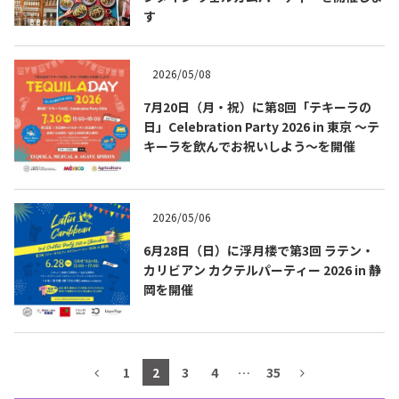
す
テキーラマップ
Tequila Map
2026/05/08
メキシコ料理
Cuisines of Mexico
7月20日（月・祝）に第8回「テキーラの
日」Celebration Party 2026 in 東京 ～テ
キーラを飲んでお祝いしよう～を開催
メキシコ旅行
Travel of Mexico
2026/05/06
メキシコの記念日
Events of Mexico
6月28日（日）に浮月楼で第3回 ラテン・
カリビアン カクテルパーティー 2026 in 静
岡を開催
トピックス一覧
イベント一覧
Topics List
Events List
テキーラ・メスカルが飲める
1
2
3
4
…
35
お問合せ
バー＆レストラン
Contact
Bar & Restaurant