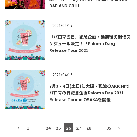
BAR AND GRILL
テキーラマップ
Tequila Map
2021/06/17
メキシコ料理
Cuisines of Mexico
「パロマの日」記念企画・延期後の開催ス
ケジュール決定！「Paloma Day」
Release Tour 2021
メキシコ旅行
Travel of Mexico
2021/04/15
メキシコの記念日
Events of Mexico
7月3・4日(土日)に大阪・難波のAKICHIで
パロマの日記念企画Paloma Day 2021
Release Tour in OSAKAを開催
トピックス一覧
イベント一覧
Topics List
Events List
テキーラ・メスカルが飲める
1
…
24
25
26
27
28
…
35
お問合せ
バー＆レストラン
Contact
Bar & Restaurant