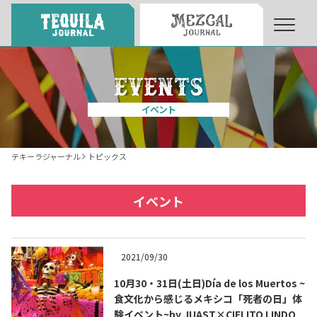
About
About Tequila Journal
イベント
テキーラとは
What’s Tequila
テキーラジャーナル
トピックス
テキーラのつくり方
How to Make Tequila
イベント
テキーラマーケット
Tequila Market
2021/09/30
10月30・31日(土日)Día de los Muertos ~
テキーラの飲み方
How to Drink Tequila
食文化から感じるメキシコ「死者の日」体
験イベント~by JUAST×CIELITO LINDO