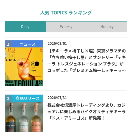
人気 TOPICS ランキング
Daily
Weekly
Monthly
2026/08/01
ニュース
【テキーラ×梅干し×塩】東京ソラマチの
「立ち喰い梅干し屋」とサントリー『テキ
ーラ トレスジェネレーション プラタ』が
コラボした『プレミアム梅干しテキーラソ
ーダ』を8月限定メニューに！
2026/07/31
商品リリース
株式会社信濃屋トレーディングより、カジ
ュアルに楽しめるハイクオリティテキーラ
「ドス・アミーゴス」新発売！