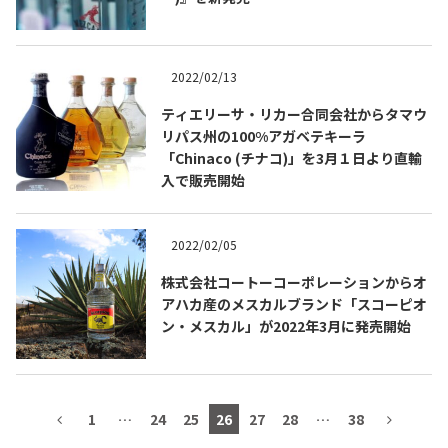
2022/02/13
TEQUILA JOURNAL
ティエリーサ・リカー合同会社からタマウ
リパス州の100%アガベテキーラ
About
テキーラとは
「Chinaco (チナコ)」を3月１日より直輸
入で販売開始
テキーラのつくり方
テキーラマーケット
2022/02/05
テキーラの飲み方
テキーラマップ
株式会社コートーコーポレーションからオ
アハカ産のメスカルブランド「スコーピオ
メキシコ料理
メキシコ旅行
ン・メスカル」が2022年3月に発売開始
メキシコの記念日
トピックス
イベント一覧
テキーラ・メスカルが 飲めるバー
1
…
24
25
26
27
28
…
38
＆レストラン