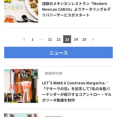
話題のメキシカンレストラン「Modern
Mexican CABOS」よりケータリング＆デ
リバリーサービスがスタート
1
…
21
22
23
24
25
ニュース
COPYRIGHT © JUAST All rights reserved.
2020/07/18
LET’S MAKE A Cointreau Margarita／
「テキーラの日」を記念して7名の女性バ
ーテンダーが紹介するコアントロー・マル
ガリータ動画を制作