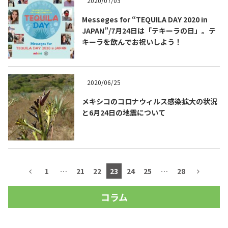
2020/07/03
Messeges for “TEQUILA DAY 2020 in
JAPAN”/7月24日は「テキーラの日」。テ
キーラを飲んでお祝いしよう！
2020/06/25
メキシコのコロナウィルス感染拡大の状況
と6月24日の地震について
1
…
21
22
23
24
25
…
28
コラム