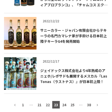
ィアブロブランコ」、「チャムコス エクス
トラア ニェホ」の販売開始
2022/12/22
TEQUILA JOURNAL
サニーカラー・ジャパン有限会社からテキ
ーラの名門カマレナ家が手掛ける日本初上
About
テキーラとは
陸テキーラG4を発売開始
テキーラのつくり方
テキーラマーケット
2022/12/17
テキーラの飲み方
テキーラマップ
ジェイドックス株式会社より4年熟成のア
ニェホ/レポサドも展開するメスカル『Las
メキシコ料理
メキシコ旅行
Tonas（ラストナス）』が日本初上陸！
メキシコの記念日
トピックス
イベント一覧
テキーラ・メスカルが 飲めるバー
1
…
21
22
23
24
25
…
38
＆レストラン