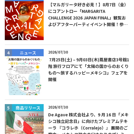
【マルガリータ好き必見！】8月7日（金）
にコアントロー「MARGARITA
CHALLENGE 2026 JAPAN FINAL」観覧お
よびアフターパーティイベント開催！参加
費無料！
2026/07/30
ニュース
7月25日(土) – 9月03日(木)蔦屋書店3号館1
階 旅行フロアにて「太陽の国からのおくり
もの～旅するハッピーメキシコ」フェアを
開催
2026/07/30
商品リリース
De Agave 株式会社より、9 月 16 日「メキ
シコ独立記念日」に向けたプレミアムテキ
ーラ 『コラレホ（Corralejo）』 展開のご