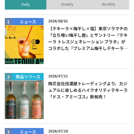
Daily
Weekly
Monthly
2026/08/01
ニュース
【テキーラ×梅干し×塩】東京ソラマチの
「立ち喰い梅干し屋」とサントリー『テキ
ーラ トレスジェネレーション プラタ』が
コラボした『プレミアム梅干しテキーラソ
ーダ』を8月限定メニューに！
2026/07/31
商品リリース
株式会社信濃屋トレーディングより、カジ
ュアルに楽しめるハイクオリティテキーラ
「ドス・アミーゴス」新発売！
2026/07/30
ニュース