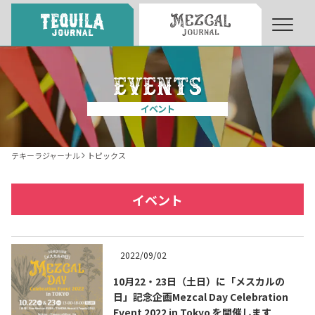
About
About Tequila Journal
イベント
テキーラとは
What’s Tequila
テキーラジャーナル
トピックス
テキーラのつくり方
How to Make Tequila
イベント
テキーラマーケット
Tequila Market
2022/09/02
10月22・23日（土日）に「メスカルの
テキーラの飲み方
How to Drink Tequila
日」記念企画Mezcal Day Celebration
Event 2022 in Tokyo を開催します