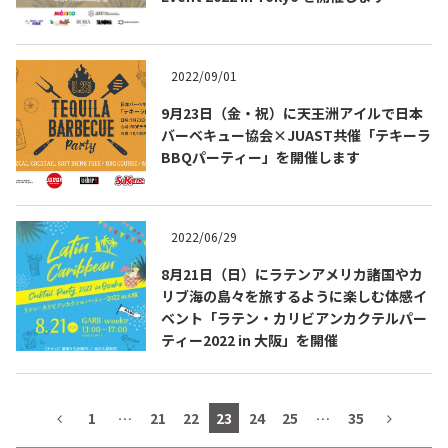
テキーラマップ
Tequila Map
2022/09/01
9月23日（金・祝）に天王洲アイルで日本
メキシコ料理
Cuisines of Mexico
バーベキュー協会×JUAST共催「テキーラ
BBQパーティー」を開催します
メキシコ旅行
Travel of Mexico
2022/06/29
メキシコの記念日
Events of Mexico
8月21日（日）にラテンアメリカ諸国やカ
リブ海の島々を旅するように楽しむ体感イ
ベント「ラテン・カリビアンカクテルパー
ティー2022 in 大阪」を開催
トピックス一覧
イベント一覧
Topics List
Events List
テキーラ・メスカルが飲める
1
…
21
22
23
24
25
…
35
お問合せ
バー＆レストラン
Contact
Bar & Restaurant