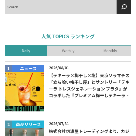
検
索
人気 TOPICS ランキング
Daily
Weekly
Monthly
2026/08/01
ニュース
【テキーラ×梅干し×塩】東京ソラマチの
「立ち喰い梅干し屋」とサントリー『テキ
ーラ トレスジェネレーション プラタ』が
コラボした『プレミアム梅干しテキーラソ
ーダ』を8月限定メニューに！
2026/07/31
商品リリース
株式会社信濃屋トレーディングより、カジ