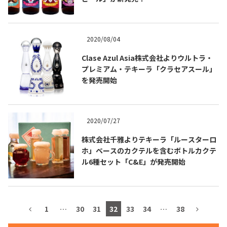
2020/08/04
TEQUILA JOURNAL
Clase Azul Asia株式会社よりウルトラ・
プレミアム・テキーラ「クラセアスール」
About
テキーラとは
を発売開始
テキーラのつくり方
テキーラマーケット
2020/07/27
テキーラの飲み方
テキーラマップ
株式会社千雅よりテキーラ「ルースターロ
ホ」ベースのカクテルを含むボトルカクテ
メキシコ料理
メキシコ旅行
ル6種セット「C&E」が発売開始
メキシコの記念日
トピックス
イベント一覧
テキーラ・メスカルが 飲めるバー
1
…
30
31
32
33
34
…
38
＆レストラン