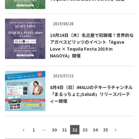
テキーラマップ
Tequila Map
2019/08/28
10月24日（木）名古屋で初開催！世界的な
メキシコ料理
Cuisines of Mexico
アガベスピリッツのイベント「Agave
Love × Tequila Festa 2019 in
NAGOYA」開催
メキシコ旅行
Travel of Mexico
2019/07/15
メキシコの記念日
Events of Mexico
8月4日（日）IMALUのテキーラチャンネル
「まるっちょと¡Salud!」リリースパーテ
ィー開催
トピックス一覧
イベント一覧
Topics List
Events List
テキーラ・メスカルが飲める
1
…
30
31
32
33
34
35
お問合せ
バー＆レストラン
Contact
Bar & Restaurant