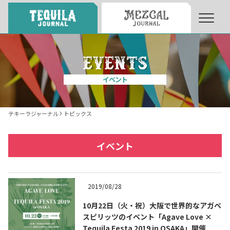
About
About Tequila Journal
イベント
テキーラとは
What’s Tequila
テキーラジャーナル
トピックス
テキーラのつくり方
How to Make Tequila
イベント
テキーラマーケット
Tequila Market
2019/08/28
10月22日（火・祝）大阪で世界的なアガベ
テキーラの飲み方
How to Drink Tequila
スピリッツのイベント「Agave Love ×
Tequila Festa 2019 in OSAKA」開催