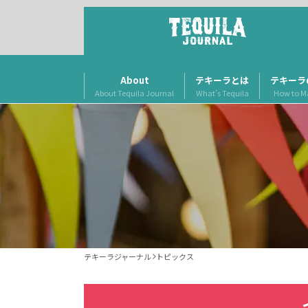
About
テキーラとは
テキーラ
About Tequila Journal
What’s Tequila
How to M
テキーラジャーナル
トピックス