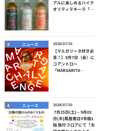
アルに楽しめるハイク
オリティテキーラ「ド
ス・アミーゴス」新発
売！
2026/07/30
ニュース
ニュース
【マルガリータ好き必
見！】8月7日（金）に
コアントロー
「MARGARITA
CHALLENGE 2026
JAPAN FINAL」観覧お
よびアフターパーティ
イベント開催！参加費
無料！
2026/07/30
ニュース
商品リリー
7月25日(土) – 9月03
日(木)蔦屋書店3号館1
階 旅行フロアにて「太