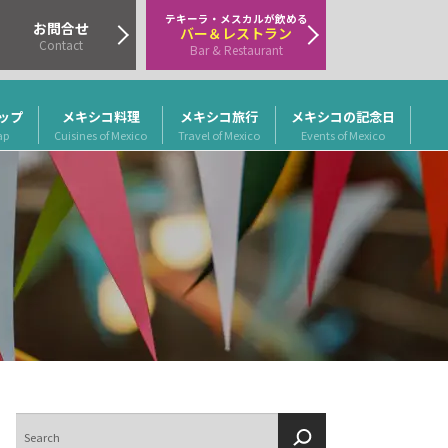
テキーラ・メスカルが飲める
お問合せ
バー＆レストラン
Contact
Bar & Restaurant
ップ
メキシコ料理
メキシコ旅行
メキシコの記念日
ap
Cuisines of Mexico
Travel of Mexico
Events of Mexico
検
索