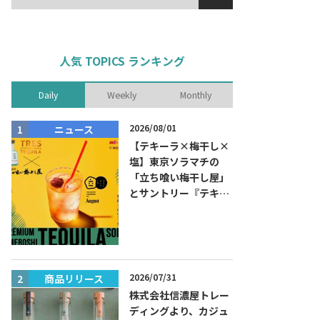
人気 TOPICS ランキング
Daily
Weekly
Monthly
2026/08/01
ニュース
商品リリー
【テキーラ×梅干し×
塩】東京ソラマチの
「立ち喰い梅干し屋」
とサントリー『テキー
ラ トレスジェネレーシ
ョン プラタ』がコラボ
した『プレミアム梅干
しテキーラソーダ』を
8月限定メニューに！
2026/07/31
商品リリース
ニュース
株式会社信濃屋トレー
ディングより、カジュ