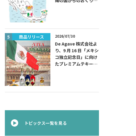
陽の国からのおくりも
の～旅するハッピーメ
キシコ」フェアを開催
2026/07/30
商品リリース
商品リリー
De Agave 株式会社よ
り、9 月 16 日「メキシ
コ独立記念日」に向け
たプレミアムテキーラ
『コラレホ
（Corralejo）』 展開
のご案内〜 メキシコ独
立の父ゆかりのプレミ
アムテキーラ 〜
トピックス一覧を見る