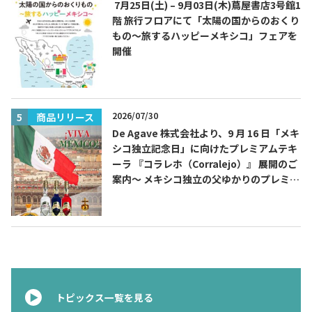
7月25日(土) – 9月03日(木)蔦屋書店3号館1
階 旅行フロアにて「太陽の国からのおくり
もの～旅するハッピーメキシコ」フェアを
開催
2026/07/30
商品リリース
De Agave 株式会社より、9 月 16 日「メキ
シコ独立記念日」に向けたプレミアムテキ
ーラ 『コラレホ（Corralejo）』 展開のご
案内〜 メキシコ独立の父ゆかりのプレミア
ムテキーラ 〜
トピックス一覧を見る