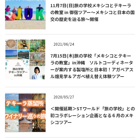
11月7日(日)旅の学校メキシコとテキーラ
の教室 in 御宿ツアー～メキシコと日本の国
交の歴史を辿る旅～開催
2021/06/24
7月15日(木)旅の学校「メキシコとテキー
ラの教室」in沖縄 ソルトコーディネータ
ーが案内する製塩所と日本初！アガベアス
ル畑見学＆アガベ植え替え体験ツアー
2020/05/27
＜開催延期＞STワールド「旅の学校」との
初コラボレーション企画となる６月のメキ
シコツアー