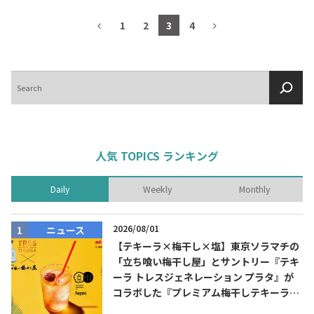
1
2
3
4
検
索
人気 TOPICS ランキング
Daily
Weekly
Monthly
2026/08/01
ニュース
【テキーラ×梅干し×塩】東京ソラマチの
「立ち喰い梅干し屋」とサントリー『テキ
ーラ トレスジェネレーション プラタ』が
コラボした『プレミアム梅干しテキーラソ
ーダ』を8月限定メニューに！