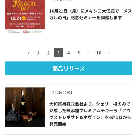
10月21日（月）にメキシコ大使館で「メス
カルの日」記念セミナーを開催します
TEQUILA JOURNAL
About
テキーラとは
1
2
3
4
5
…
18
テキーラのつくり方
テキーラマーケット
商品リリース
テキーラの飲み方
テキーラマップ
2026/06/01
メキシコ料理
メキシコ旅行
大和貿易株式会社より、シェリー樽のみで
メキシコの記念日
トピックス
熟成した無添加プレミアムテキーラ「アウ
グストレポサド＆ホヴェン」を6月1日から
発売開始
イベント一覧
テキーラ・メスカルが 飲めるバー
＆レストラン