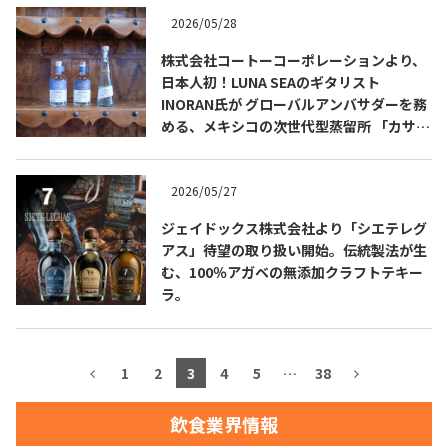
2026/05/28
お問合せ
プライバシーポリシー
サイトマップ
株式会社コートーコーポレーションより、
日本人初！LUNA SEAのギタリスト
INORAN氏が グローバルアンバサダーを務
める、メキシコの次世代型蒸留所 「カサ・
ティエラ・コブリサ」の100％アガベテキ
ーラ3種が 販売開始！
2026/05/27
ジェイドックス株式会社より「シエテレグ
アス」待望の取り扱い開始。伝統製法が生
む、100％アガベの無添加クラフトテキー
ラ。
1
2
3
4
5
…
38
飲食業界情報