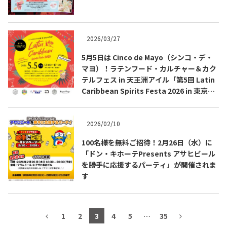
テキーラマップ
Tequila Map
2026/03/27
5月5日は Cinco de Mayo（シンコ・デ・
メキシコ料理
Cuisines of Mexico
マヨ）！ラテンフード・カルチャー＆カク
テルフェス in 天王洲アイル「第5回 Latin
Caribbean Spirits Festa 2026 in 東京」
メキシコ旅行
Travel of Mexico
開催
2026/02/10
メキシコの記念日
Events of Mexico
100名様を無料ご招待！2月26日（水）に
「ドン・キホーテPresents アサヒビール
を勝手に応援するパーティ」が開催されま
トピックス一覧
イベント一覧
す
Topics List
Events List
テキーラ・メスカルが飲める
お問合せ
1
2
3
4
5
…
35
バー＆レストラン
Contact
Bar & Restaurant