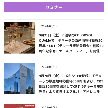
セミナー
2024/09/06
9月21日（土）に池袋のCOLORSOL
QUALIAで「テキーラの原産地呼称獲得50
Tequila Journal SNS
在日メキシコ大使館 SNS
周年・CRT（テキーラ規制委員会）創設30
周年記念セミナー＆パーティー」を開催
2024/08/31
9月20日（金）にメキシコ大使館にてテキ
ーラの原産地呼称獲得50周年および、CRT
創設30周年を記念してCRT（テキーラ規制
委員）より来日するアルバ・アビレス氏を
ゲストにお迎えしたテキーラセミナー＆試
飲会を開催
2024/08/12