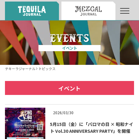
About
About Tequila Journal
イベント
テキーラとは
What’s Tequila
テキーラジャーナル
トピックス
テキーラのつくり方
How to Make Tequila
イベント
テキーラマーケット
Tequila Market
2026/03/30
5月15日（金）に「パロマの日 × 昭和ナイ
テキーラの飲み方
How to Drink Tequila
ト Vol.30 ANNIVERSARY PARTY」を開催