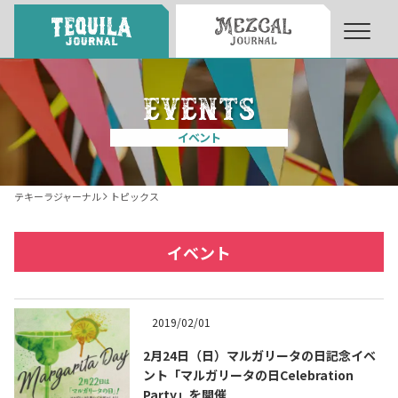
About
About Tequila Journal
イベント
テキーラとは
What’s Tequila
テキーラジャーナル
トピックス
テキーラのつくり方
How to Make Tequila
イベント
テキーラマーケット
Tequila Market
2019/02/01
2月24日（日）マルガリータの日記念イベ
テキーラの飲み方
How to Drink Tequila
ント「マルガリータの日Celebration
Party」を開催