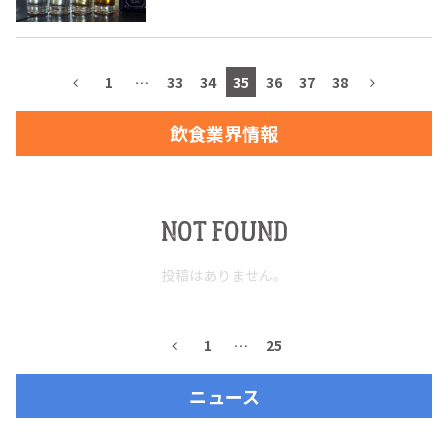
1
…
33
34
35
36
37
38
TEQUILA JOURNAL
飲食業界情報
About
テキーラとは
テキーラのつくり方
テキーラマーケット
NOT FOUND
テキーラの飲み方
テキーラマップ
投稿はありません。
メキシコ料理
メキシコ旅行
1
…
25
メキシコの記念日
トピックス
ニュース
イベント一覧
テキーラ・メスカルが 飲めるバー
＆レストラン