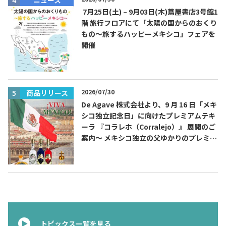
7月25日(土) – 9月03日(木)蔦屋書店3号館1
階 旅行フロアにて「太陽の国からのおくり
もの～旅するハッピーメキシコ」フェアを
開催
2026/07/30
商品リリース
De Agave 株式会社より、9 月 16 日「メキ
シコ独立記念日」に向けたプレミアムテキ
ーラ 『コラレホ（Corralejo）』 展開のご
案内〜 メキシコ独立の父ゆかりのプレミア
ムテキーラ 〜
トピックス一覧を見る