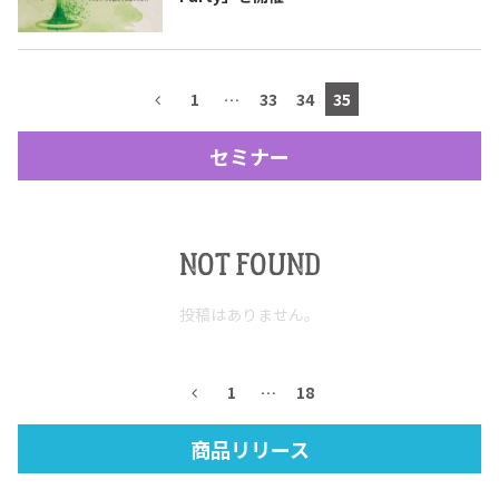
テキーラマップ
Tequila Map
1
…
33
34
35
メキシコ料理
Cuisines of Mexico
セミナー
メキシコ旅行
Travel of Mexico
NOT FOUND
メキシコの記念日
Events of Mexico
投稿はありません。
トピックス一覧
イベント一覧
1
…
18
Topics List
Events List
商品リリース
テキーラ・メスカルが飲める
お問合せ
バー＆レストラン
Contact
Bar & Restaurant