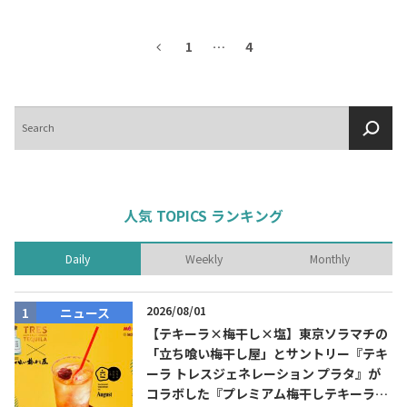
1
…
4
検
索
人気 TOPICS ランキング
Daily
Weekly
Monthly
2026/08/01
ニュース
【テキーラ×梅干し×塩】東京ソラマチの
「立ち喰い梅干し屋」とサントリー『テキ
ーラ トレスジェネレーション プラタ』が
コラボした『プレミアム梅干しテキーラソ