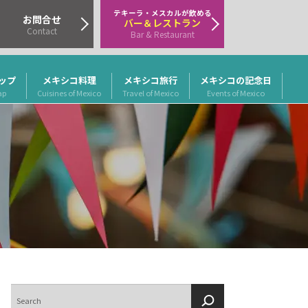
テキーラ・メスカルが飲める
お問合せ
バー＆レストラン
Contact
Bar & Restaurant
ップ
メキシコ料理
メキシコ旅行
メキシコの記念日
ap
Cuisines of Mexico
Travel of Mexico
Events of Mexico
検
索