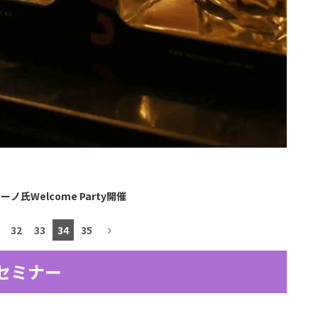
ルーノ氏Welcome Party開催
32
33
34
35
セミナー