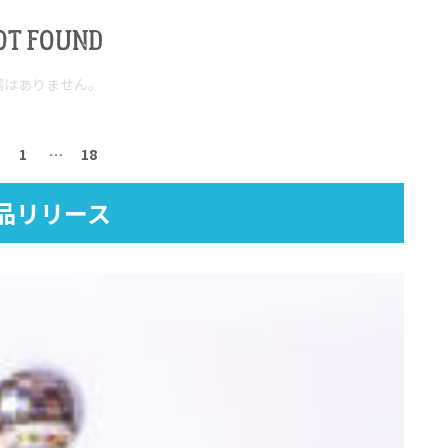
OT FOUND
稿はありません。
1
…
18
品リリース