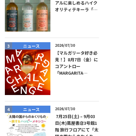
アルに楽しめるハイク
オリティテキーラ「ド
ス・アミーゴス」新発
売！
2026/07/30
ニュース
商品リリー
【マルガリータ好き必
見！】8月7日（金）に
コアントロー
「MARGARITA
CHALLENGE 2026
JAPAN FINAL」観覧お
よびアフターパーティ
イベント開催！参加費
無料！
2026/07/30
ニュース
ニュース
7月25日(土) – 9月03
日(木)蔦屋書店3号館1
階 旅行フロアにて「太