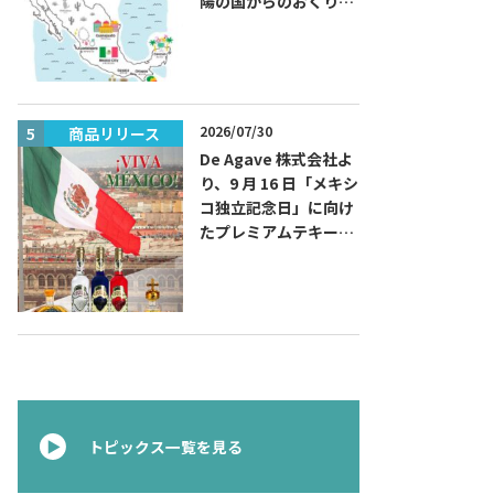
陽の国からのおくりも
の～旅するハッピーメ
キシコ」フェアを開催
2026/07/30
商品リリース
商品リリー
De Agave 株式会社よ
り、9 月 16 日「メキシ
コ独立記念日」に向け
たプレミアムテキーラ
『コラレホ
（Corralejo）』 展開
のご案内〜 メキシコ独
立の父ゆかりのプレミ
アムテキーラ 〜
トピックス一覧を見る