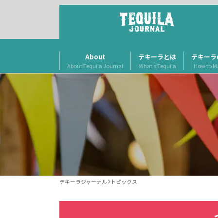
About
テキーラとは
テキーラ
About Tequila Journal
What’s Tequila
How to M
テキーラジャーナル
トピックス