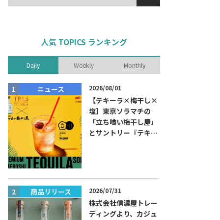
人気 TOPICS ランキング
Daily
Weekly
Monthly
2026/08/01
ニュース
商品リリー
【テキーラ×梅干し×
塩】東京ソラマチの
「立ち喰い梅干し屋」
とサントリー『テキー
ラ トレスジェネレーシ
ョン プラタ』がコラボ
した『プレミアム梅干
しテキーラソーダ』を
8月限定メニューに！
2026/07/31
商品リリース
ニュース
株式会社信濃屋トレー
ディングより、カジュ