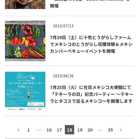
開催
テキーラマップ
Tequila Map
2023/07/13
メキシコ料理
Cuisines of Mexico
7月29日（土）に十色とうがらしファーム
でメキシコのとうがらし収穫体験＆メキシ
カンバーベキューイベントを開催
メキシコ旅行
Travel of Mexico
2023/06/26
メキシコの記念日
Events of Mexico
7月25日（火）に在日メキシコ大使館にて
「テキーラの日」記念パーティー ～テキー
ラとタコスで巡るメキシコ～を開催します
トピックス一覧
イベント一覧
Topics List
Events List
テキーラ・メスカルが飲める
1
…
16
17
18
19
20
…
35
お問合せ
バー＆レストラン
Contact
Bar & Restaurant