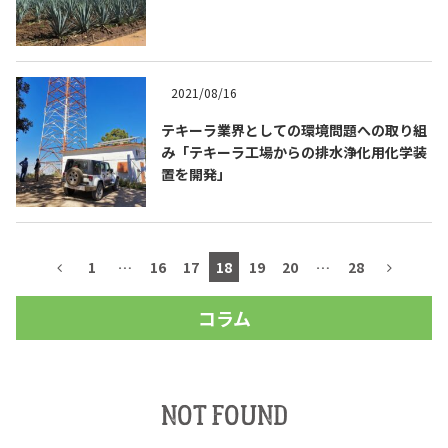
2021/08/16
テキーラ業界としての環境問題への取り組
み「テキーラ工場からの排水浄化用化学装
置を開発」
1
…
16
17
18
19
20
…
28
コラム
NOT FOUND