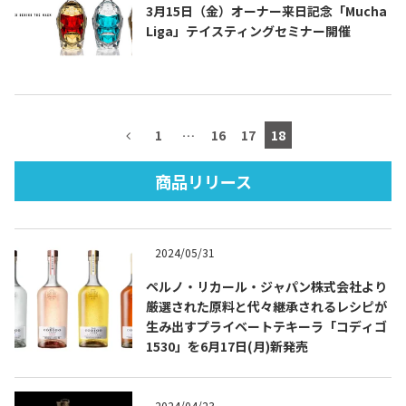
3月15日（金）オーナー来日記念「Mucha
Liga」テイスティングセミナー開催
TEQUILA JOURNAL
1
…
16
17
18
About
テキーラとは
商品リリース
テキーラのつくり方
テキーラマーケット
テキーラの飲み方
テキーラマップ
2024/05/31
メキシコ料理
メキシコ旅行
ペルノ・リカール・ジャパン株式会社より
厳選された原料と代々継承されるレシピが
メキシコの記念日
トピックス
生み出すプライベートテキーラ「コディゴ
1530」を6月17日(月)新発売
イベント一覧
テキーラ・メスカルが 飲めるバー
＆レストラン
2024/04/23