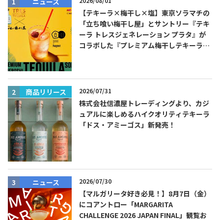
2026/08/01
ニュース
【テキーラ×梅干し×塩】東京ソラマチの
「立ち喰い梅干し屋」とサントリー『テキ
ーラ トレスジェネレーション プラタ』が
コラボした『プレミアム梅干しテキーラソ
ーダ』を8月限定メニューに！
2026/07/31
商品リリース
株式会社信濃屋トレーディングより、カジ
ュアルに楽しめるハイクオリティテキーラ
「ドス・アミーゴス」新発売！
2026/07/30
ニュース
【マルガリータ好き必見！】8月7日（金）
にコアントロー「MARGARITA
CHALLENGE 2026 JAPAN FINAL」観覧お