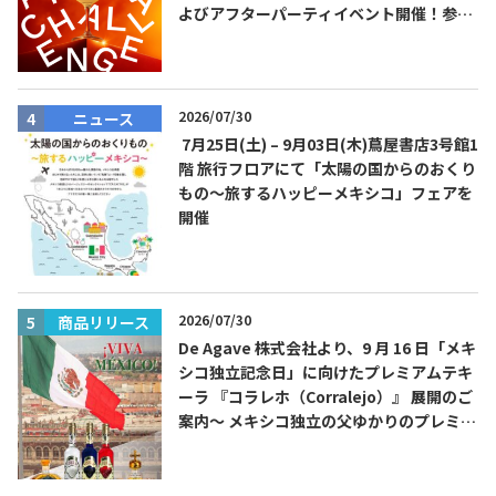
よびアフターパーティイベント開催！参加
費無料！
2026/07/30
ニュース
7月25日(土) – 9月03日(木)蔦屋書店3号館1
階 旅行フロアにて「太陽の国からのおくり
もの～旅するハッピーメキシコ」フェアを
開催
2026/07/30
商品リリース
De Agave 株式会社より、9 月 16 日「メキ
シコ独立記念日」に向けたプレミアムテキ
ーラ 『コラレホ（Corralejo）』 展開のご
案内〜 メキシコ独立の父ゆかりのプレミア
ムテキーラ 〜