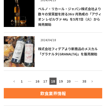
ペルノ・リカール・ジャパン株式会社より
お問合せ
プライバシーポリシー
サイトマップ
数々の受賞歴を誇る36ヶ月熟成の「アヴィ
オン レゼルヴァ 44」を5月7日（火）から
発売開始
2024/04/18
株式会社フィデアより新商品のメスカル
「グラナルタ(GRANALTA)」を販売開始
1
…
16
17
18
19
20
…
38
飲食業界情報