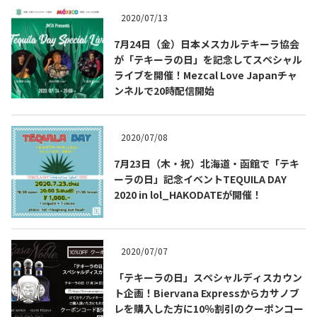
2020/07/13
7月24日（金）日本メスカルテキーラ協会
が「テキーラの日」を記念してスペシャル
ライブを開催！Mezcal Love Japanチャ
ンネルで20時配信開始
2020/07/08
7月23日（木・祝）北海道・函館で「テキ
ーラの日」記念イベントTEQUILA DAY
2020 in lol_HAKODATEが開催！
COPYRIGHT © JUAST All rights reserved.
2020/07/07
「テキーラの日」スペシャルディスカウン
ト企画！Biervana Expressからカサノブ
レを購入した方に10％割引のクーポンコー