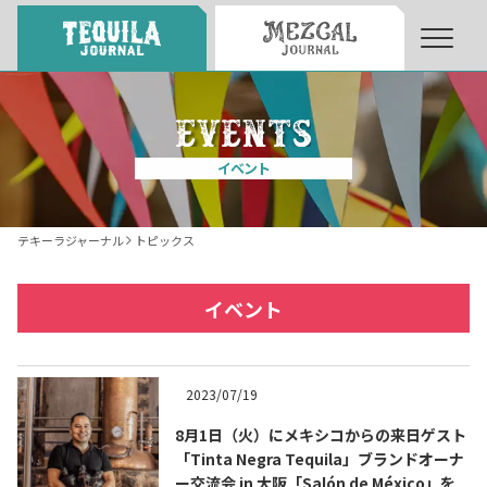
About
About Tequila Journal
イベント
テキーラとは
What’s Tequila
テキーラジャーナル
トピックス
テキーラのつくり方
How to Make Tequila
イベント
テキーラマーケット
Tequila Market
2023/07/19
8月1日（火）にメキシコからの来日ゲスト
テキーラの飲み方
How to Drink Tequila
「Tinta Negra Tequila」ブランドオーナ
ー交流会 in 大阪「Salón de México」を