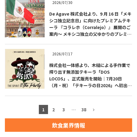
2026/07/30
お問合せ
プライバシーポリシー
サイトマップ
De Agave 株式会社より、9 月 16 日「メキ
シコ独立記念日」に向けたプレミアムテキ
ーラ 『コラレホ（Corralejo）』 展開のご
案内〜 メキシコ独立の父ゆかりのプレミア
ムテキーラ 〜
2026/07/17
株式会社一体感より、木槌による手作業で
搾り出す無添加テキーラ「DOS
LOCOS」、正式販売を開始｜7月20日
（月・祝）「テキーラの日2026」へ初出
展・試飲ブース設置
1
2
3
…
38
飲食業界情報