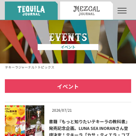
About
About Tequila Journal
イベント
テキーラとは
What’s Tequila
テキーラジャーナル
トピックス
テキーラのつくり方
How to Make Tequila
イベント
テキーラマーケット
Tequila Market
2026/07/21
書籍『もっと知りたいテキーラの教科書』
テキーラの飲み方
How to Drink Tequila
発売記念企画。LUNA SEA INORANさん登
壇決定！テキーラ「カサ・ティエラ・コブ