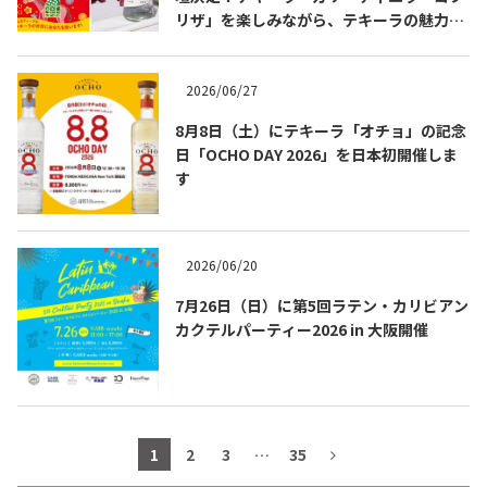
リザ」を楽しみながら、テキーラの魅力を
テキーラマップ
Tequila Map
知る出版記念トークイベント 8月3日
（月）代官山 蔦屋書店にて開催！書籍『も
っと知りたいテキーラの教科書』発売記念
2026/06/27
企画。
メキシコ料理
Cuisines of Mexico
8月8日（土）にテキーラ「オチョ」の記念
日「OCHO DAY 2026」を日本初開催しま
す
メキシコ旅行
Travel of Mexico
2026/06/20
メキシコの記念日
Events of Mexico
7月26日（日）に第5回ラテン・カリビアン
カクテルパーティー2026 in 大阪開催
トピックス一覧
イベント一覧
Topics List
Events List
テキーラ・メスカルが飲める
1
2
3
…
35
お問合せ
バー＆レストラン
Contact
Bar & Restaurant