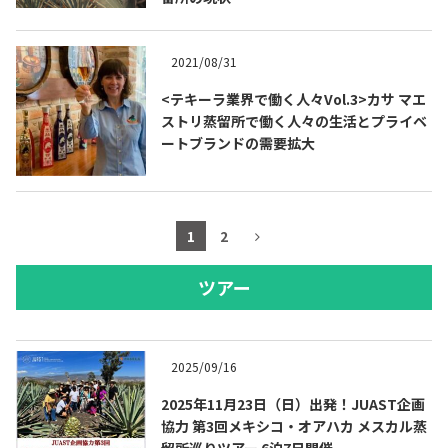
2021/08/31
<テキーラ業界で働く人々Vol.3>カサ マエ
ストリ蒸留所で働く人々の生活とプライベ
ートブランドの需要拡大
1
2
ツアー
2025/09/16
2025年11月23日（日）出発！JUAST企画
協力 第3回メキシコ・オアハカ メスカル蒸
留所巡りツアー 6泊7日開催