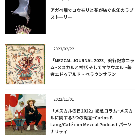
アガベ畑でコウモリと花が紡ぐ永年のラブ
ストーリー
2023/02/22
「MEZCAL JOURNAL 2023」発行記念コラ
ム~メスカルと神話 そしてマヤウエル ~著
者エドゥアルド・ベラウンサラン
2022/11/01
「メスカルの日2022」記念コラム~メスカ
ルに関する3つの提言~Carlos E.
Lang/Café con Mezcal Podcast パーソ
ナリティ