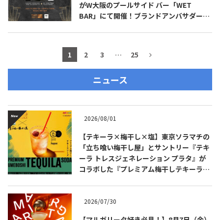
がW大阪のプールサイド バー「WET
BAR」にて開催！ブランドアンバサダーの
高橋 卓志 氏（九月のライオン）も登場！
1
2
3
…
25
ニュース
2026/08/01
【テキーラ×梅干し×塩】東京ソラマチの
「立ち喰い梅干し屋」とサントリー『テキ
ーラ トレスジェネレーション プラタ』が
コラボした『プレミアム梅干しテキーラソ
ーダ』を8月限定メニューに！
2026/07/30
【マルガリータ好き必見！】8月7日（金）