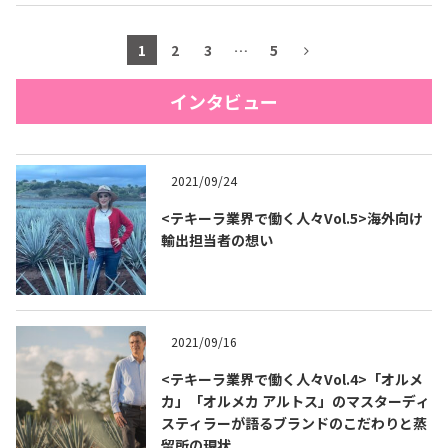
1
2
3
…
5
インタビュー
2021/09/24
<テキーラ業界で働く人々Vol.5>海外向け
輸出担当者の想い
2021/09/16
<テキーラ業界で働く人々Vol.4>「オルメ
カ」「オルメカ アルトス」のマスターディ
スティラーが語るブランドのこだわりと蒸
留所の現状