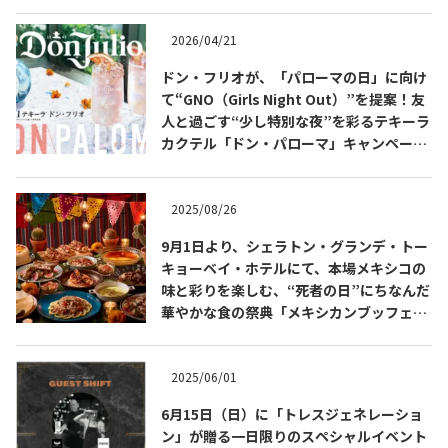
2026/04/21
ドン・フリオが、「パローマの日」に向け
て“GNO（Girls Night Out）”を提案！友
人と過ごす“少し特別な夜”を彩るテキーラ
カクテル「ドン・パローマ」キャンペーン
を展開
2025/08/26
9月1日より、シェラトン・グランデ・トー
キョーベイ・ホテルにて、本場メキシコの
COPYRIGHT © JUAST All rights reserved.
味と彩りを楽しむ、“死者の日”にちなんだ
華やかな食の祭典「メキシカンブッフェ」
を開催
2025/06/01
6月15日（日）に「トレスジェネレーショ
ン」が贈る一日限りのスペシャルイベント