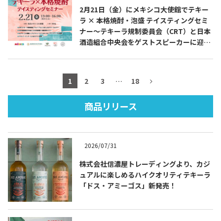
2月21日（金）にメキシコ大使館でテキー
ラ × 本格焼酎・泡盛 テイスティングセミ
ナー～テキーラ規制委員会（CRT）と日本
酒造組合中央会をゲストスピーカーに迎え
TEQUILA JOURNAL
たスペシャル企画～を開催します
About
テキーラとは
1
2
3
…
18
テキーラのつくり方
テキーラマーケット
商品リリース
テキーラの飲み方
テキーラマップ
2026/07/31
メキシコ料理
メキシコ旅行
株式会社信濃屋トレーディングより、カジ
ュアルに楽しめるハイクオリティテキーラ
メキシコの記念日
トピックス
「ドス・アミーゴス」新発売！
イベント一覧
テキーラ・メスカルが 飲めるバー
＆レストラン