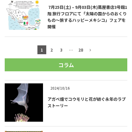
7月25日(土) – 9月03日(木)蔦屋書店3号館1
階 旅行フロアにて「太陽の国からのおくり
もの～旅するハッピーメキシコ」フェアを
開催
1
2
3
…
28
コラム
2024/10/16
アガベ畑でコウモリと花が紡ぐ永年のラブ
ストーリー