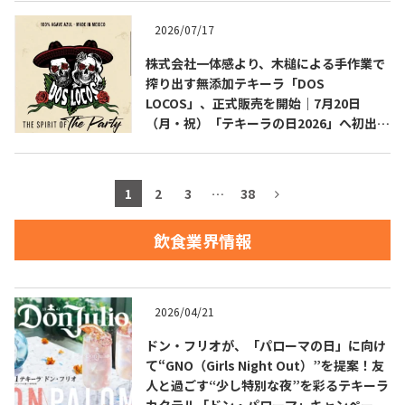
2026/07/17
お問合せ
プライバシーポリシー
サイトマップ
株式会社一体感より、木槌による手作業で
搾り出す無添加テキーラ「DOS
LOCOS」、正式販売を開始｜7月20日
（月・祝）「テキーラの日2026」へ初出
展・試飲ブース設置
1
2
3
…
38
飲食業界情報
2026/04/21
ドン・フリオが、「パローマの日」に向け
て“GNO（Girls Night Out）”を提案！友
人と過ごす“少し特別な夜”を彩るテキーラ
カクテル「ドン・パローマ」キャンペーン