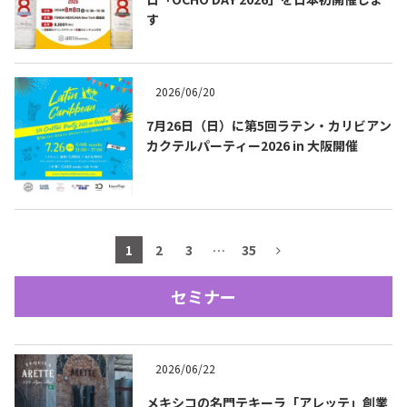
す
テキーラマップ
Tequila Map
2026/06/20
メキシコ料理
Cuisines of Mexico
7月26日（日）に第5回ラテン・カリビアン
カクテルパーティー2026 in 大阪開催
メキシコ旅行
Travel of Mexico
メキシコの記念日
Events of Mexico
1
2
3
…
35
セミナー
トピックス一覧
イベント一覧
Topics List
Events List
2026/06/22
テキーラ・メスカルが飲める
お問合せ
バー＆レストラン
Contact
メキシコの名門テキーラ「アレッテ」創業
Bar & Restaurant