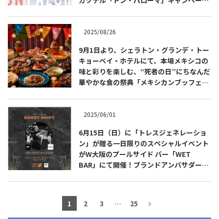
を展開
2025/08/26
9月1日より、シェラトン・グランデ・トー
キョーベイ・ホテルにて、本場メキシコの
味と彩りを楽しむ、“死者の日”にちなんだ
華やかな食の祭典「メキシカンブッフェ」
を開催
2025/06/01
6月15日（日）に「トレスジェネレーショ
COPYRIGHT © JUAST All rights reserved.
ン」が贈る一日限りのスペシャルイベント
がW大阪のプールサイド バー「WET
BAR」にて開催！ブランドアンバサダーの
高橋 卓志 氏（九月のライオン）も登場！
1
2
3
…
25