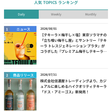
人気 TOPICS ランキング
Daily
Weekly
Monthly
2026/08/01
ニュース
【テキーラ×梅干し×塩】東京ソラマチの
「立ち喰い梅干し屋」とサントリー『テキ
ーラ トレスジェネレーション プラタ』が
コラボした『プレミアム梅干しテキーラソ
ーダ』を8月限定メニューに！
2026/07/31
商品リリース
株式会社信濃屋トレーディングより、カジ
ュアルに楽しめるハイクオリティテキーラ
「ドス・アミーゴス」新発売！