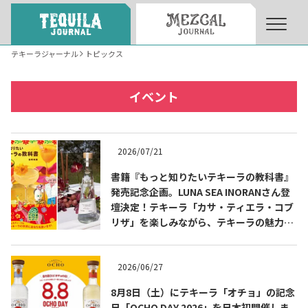
テキーラジャーナル
トピックス
About
About Tequila Journal
イベント
テキーラとは
What’s Tequila
2026/07/21
テキーラのつくり方
書籍『もっと知りたいテキーラの教科書』
How to Make Tequila
発売記念企画。LUNA SEA INORANさん登
壇決定！テキーラ「カサ・ティエラ・コブ
リザ」を楽しみながら、テキーラの魅力を
テキーラマーケット
Tequila Market
知る出版記念トークイベント 8月3日
（月）代官山 蔦屋書店にて開催！書籍『も
っと知りたいテキーラの教科書』発売記念
2026/06/27
テキーラの飲み方
How to Drink Tequila
企画。
8月8日（土）にテキーラ「オチョ」の記念
日「OCHO DAY 2026」を日本初開催しま