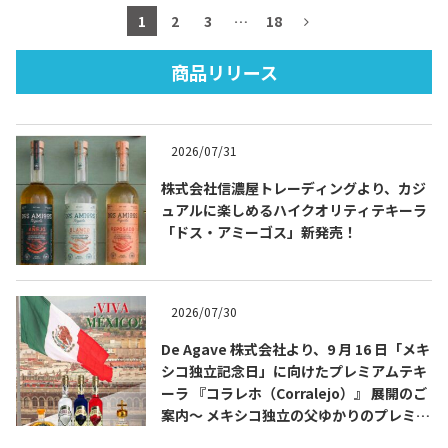
1
2
3
…
18
商品リリース
TEQUILA JOURNAL
2026/07/31
About
テキーラとは
株式会社信濃屋トレーディングより、カジ
テキーラのつくり方
テキーラマーケット
ュアルに楽しめるハイクオリティテキーラ
「ドス・アミーゴス」新発売！
テキーラの飲み方
テキーラマップ
メキシコ料理
メキシコ旅行
2026/07/30
De Agave 株式会社より、9 月 16 日「メキ
メキシコの記念日
トピックス
シコ独立記念日」に向けたプレミアムテキ
ーラ 『コラレホ（Corralejo）』 展開のご
イベント一覧
テキーラ・メスカルが 飲めるバー
案内〜 メキシコ独立の父ゆかりのプレミア
＆レストラン
ムテキーラ 〜