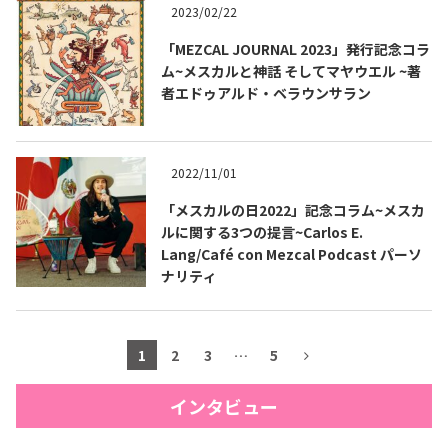
2023/02/22
「MEZCAL JOURNAL 2023」発行記念コラ
ム~メスカルと神話 そしてマヤウエル ~著
者エドゥアルド・ベラウンサラン
2022/11/01
「メスカルの日2022」記念コラム~メスカ
ルに関する3つの提言~Carlos E.
Lang/Café con Mezcal Podcast パーソ
ナリティ
1
2
3
…
5
インタビュー