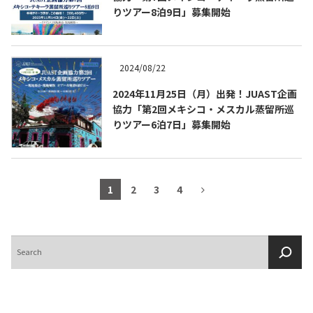
りツアー8泊9日」募集開始
2024/08/22
2024年11月25日（月）出発！JUAST企画
協力「第2回メキシコ・メスカル蒸留所巡
りツアー6泊7日」募集開始
1
2
3
4
検
索