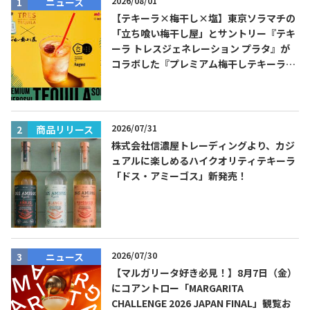
2026/08/01
ニュース
【テキーラ×梅干し×塩】東京ソラマチの
「立ち喰い梅干し屋」とサントリー『テキ
ーラ トレスジェネレーション プラタ』が
コラボした『プレミアム梅干しテキーラソ
ーダ』を8月限定メニューに！
2026/07/31
商品リリース
株式会社信濃屋トレーディングより、カジ
ュアルに楽しめるハイクオリティテキーラ
「ドス・アミーゴス」新発売！
2026/07/30
ニュース
【マルガリータ好き必見！】8月7日（金）
にコアントロー「MARGARITA
CHALLENGE 2026 JAPAN FINAL」観覧お