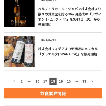
ペルノ・リカール・ジャパン株式会社より
お問合せ
プライバシーポリシー
サイトマップ
数々の受賞歴を誇る36ヶ月熟成の「アヴィ
オン レゼルヴァ 44」を5月7日（火）から
発売開始
2024/04/18
株式会社フィデアより新商品のメスカル
「グラナルタ(GRANALTA)」を販売開始
1
…
16
17
18
19
20
…
38
飲食業界情報