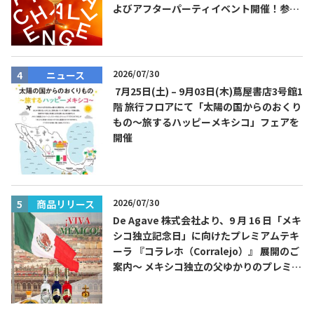
よびアフターパーティイベント開催！参加
費無料！
2026/07/30
ニュース
7月25日(土) – 9月03日(木)蔦屋書店3号館1
階 旅行フロアにて「太陽の国からのおくり
もの～旅するハッピーメキシコ」フェアを
開催
2026/07/30
商品リリース
De Agave 株式会社より、9 月 16 日「メキ
シコ独立記念日」に向けたプレミアムテキ
ーラ 『コラレホ（Corralejo）』 展開のご
案内〜 メキシコ独立の父ゆかりのプレミア
ムテキーラ 〜