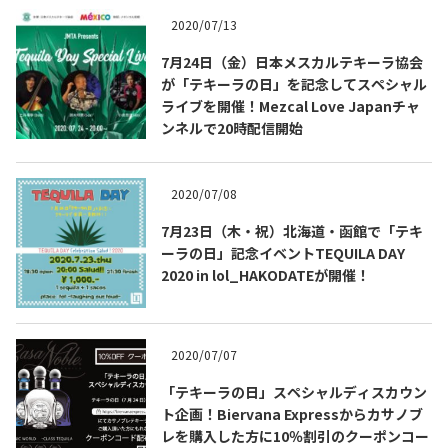
2020/07/13
7月24日（金）日本メスカルテキーラ協会
が「テキーラの日」を記念してスペシャル
ライブを開催！Mezcal Love Japanチャ
ンネルで20時配信開始
2020/07/08
7月23日（木・祝）北海道・函館で「テキ
ーラの日」記念イベントTEQUILA DAY
2020 in lol_HAKODATEが開催！
COPYRIGHT © JUAST All rights reserved.
2020/07/07
「テキーラの日」スペシャルディスカウン
ト企画！Biervana Expressからカサノブ
レを購入した方に10％割引のクーポンコー