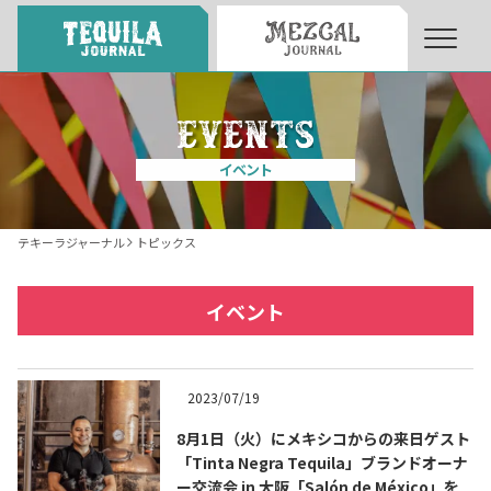
About
About Tequila Journal
イベント
テキーラとは
What’s Tequila
テキーラジャーナル
トピックス
テキーラのつくり方
How to Make Tequila
イベント
テキーラマーケット
Tequila Market
2023/07/19
8月1日（火）にメキシコからの来日ゲスト
テキーラの飲み方
How to Drink Tequila
「Tinta Negra Tequila」ブランドオーナ
ー交流会 in 大阪「Salón de México」を