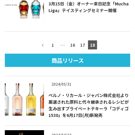
3月15日（金）オーナー来日記念「Mucha
Liga」テイスティングセミナー開催
TEQUILA JOURNAL
1
…
16
17
18
About
テキーラとは
商品リリース
テキーラのつくり方
テキーラマーケット
テキーラの飲み方
テキーラマップ
2024/05/31
メキシコ料理
メキシコ旅行
ペルノ・リカール・ジャパン株式会社より
厳選された原料と代々継承されるレシピが
メキシコの記念日
トピックス
生み出すプライベートテキーラ「コディゴ
1530」を6月17日(月)新発売
イベント一覧
テキーラ・メスカルが 飲めるバー
＆レストラン
2024/04/23