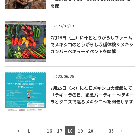
開催
テキーラマップ
Tequila Map
2023/07/13
メキシコ料理
Cuisines of Mexico
7月29日（土）に十色とうがらしファーム
でメキシコのとうがらし収穫体験＆メキシ
カンバーベキューイベントを開催
メキシコ旅行
Travel of Mexico
2023/06/26
メキシコの記念日
Events of Mexico
7月25日（火）に在日メキシコ大使館にて
「テキーラの日」記念パーティー ～テキー
ラとタコスで巡るメキシコ～を開催します
トピックス一覧
イベント一覧
Topics List
Events List
テキーラ・メスカルが飲める
1
…
16
17
18
19
20
…
35
お問合せ
バー＆レストラン
Contact
Bar & Restaurant