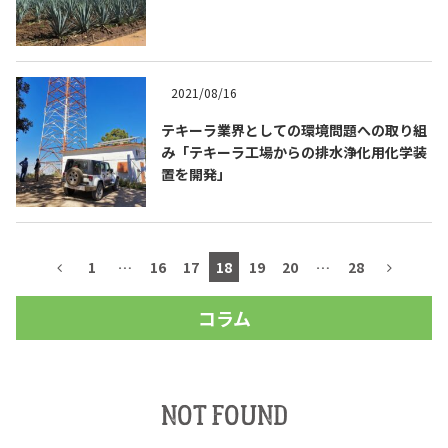
2021/08/16
テキーラ業界としての環境問題への取り組
み「テキーラ工場からの排水浄化用化学装
置を開発」
1
…
16
17
18
19
20
…
28
コラム
NOT FOUND