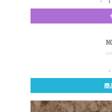
1
N
投
商