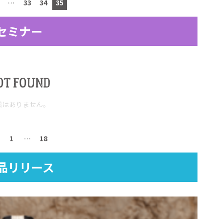
…
33
34
35
セミナー
OT FOUND
稿はありません。
1
…
18
品リリース