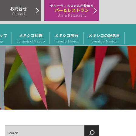
テキーラ・メスカルが飲める
お問合せ
バー＆レストラン
Contact
Bar & Restaurant
ップ
メキシコ料理
メキシコ旅行
メキシコの記念日
ap
Cuisines of Mexico
Travel of Mexico
Events of Mexico
検
索