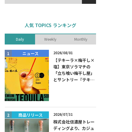
人気 TOPICS ランキング
Daily
Weekly
Monthly
2026/08/01
ニュース
商品リリー
【テキーラ×梅干し×
塩】東京ソラマチの
「立ち喰い梅干し屋」
とサントリー『テキー
ラ トレスジェネレーシ
ョン プラタ』がコラボ
した『プレミアム梅干
しテキーラソーダ』を
8月限定メニューに！
2026/07/31
商品リリース
ニュース
株式会社信濃屋トレー
ディングより、カジュ