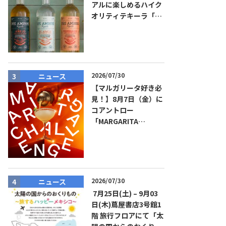
アルに楽しめるハイク
オリティテキーラ「ド
ス・アミーゴス」新発
売！
2026/07/30
ニュース
ニュース
【マルガリータ好き必
見！】8月7日（金）に
コアントロー
「MARGARITA
CHALLENGE 2026
JAPAN FINAL」観覧お
よびアフターパーティ
イベント開催！参加費
無料！
2026/07/30
ニュース
商品リリー
7月25日(土) – 9月03
日(木)蔦屋書店3号館1
階 旅行フロアにて「太