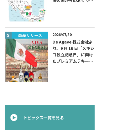
陽の国からのおくりも
の～旅するハッピーメ
キシコ」フェアを開催
2026/07/30
商品リリース
イベント
De Agave 株式会社よ
り、9 月 16 日「メキシ
コ独立記念日」に向け
たプレミアムテキーラ
『コラレホ
（Corralejo）』 展開
のご案内〜 メキシコ独
立の父ゆかりのプレミ
アムテキーラ 〜
トピックス一覧を見る