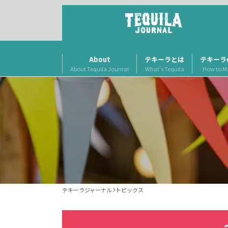
About
テキーラとは
テキーラ
About Tequila Journal
What’s Tequila
How to M
テキーラジャーナル
トピックス