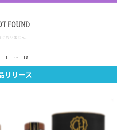
OT FOUND
稿はありません。
1
…
18
品リリース