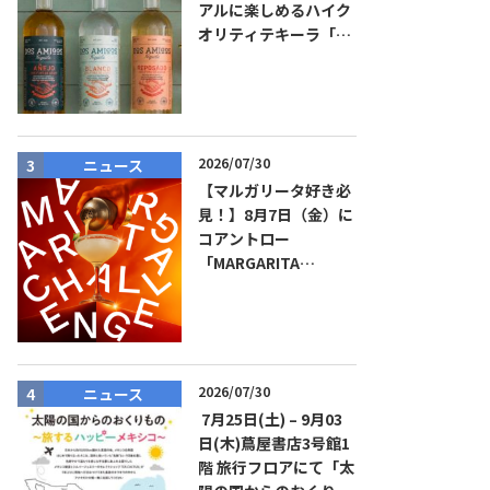
アルに楽しめるハイク
オリティテキーラ「ド
ス・アミーゴス」新発
売！
2026/07/30
ニュース
ニュース
【マルガリータ好き必
見！】8月7日（金）に
コアントロー
「MARGARITA
CHALLENGE 2026
JAPAN FINAL」観覧お
よびアフターパーティ
イベント開催！参加費
無料！
2026/07/30
ニュース
商品リリー
7月25日(土) – 9月03
日(木)蔦屋書店3号館1
階 旅行フロアにて「太