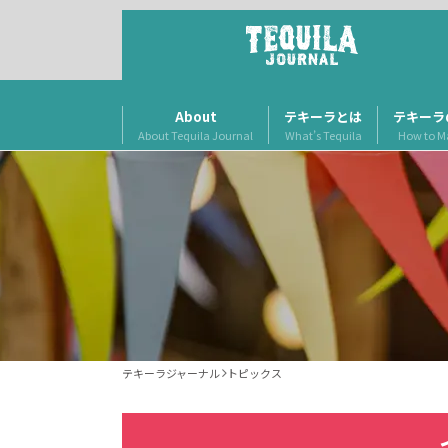
About
テキーラとは
テキーラ
About Tequila Journal
What’s Tequila
How to M
テキーラジャーナル
トピックス