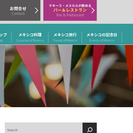
テキーラ・メスカルが飲める
お問合せ
バー＆レストラン
Contact
Bar & Restaurant
ップ
メキシコ料理
メキシコ旅行
メキシコの記念日
ap
Cuisines of Mexico
Travel of Mexico
Events of Mexico
検
索