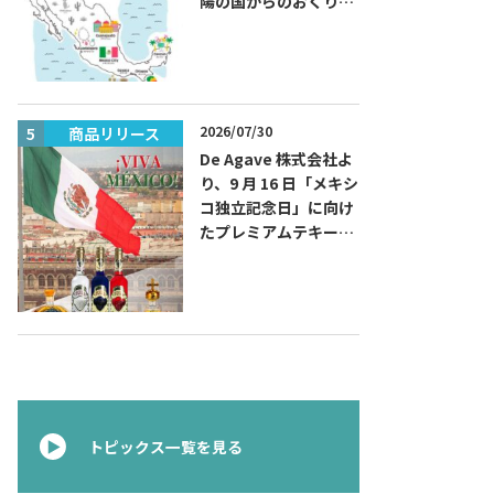
陽の国からのおくりも
の～旅するハッピーメ
キシコ」フェアを開催
2026/07/30
商品リリース
商品リリー
De Agave 株式会社よ
り、9 月 16 日「メキシ
コ独立記念日」に向け
たプレミアムテキーラ
『コラレホ
（Corralejo）』 展開
のご案内〜 メキシコ独
立の父ゆかりのプレミ
アムテキーラ 〜
トピックス一覧を見る