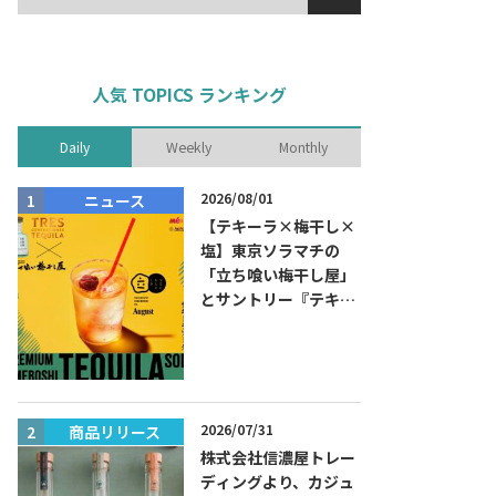
人気 TOPICS ランキング
Daily
Weekly
Monthly
2026/08/01
ニュース
商品リリー
【テキーラ×梅干し×
塩】東京ソラマチの
「立ち喰い梅干し屋」
とサントリー『テキー
ラ トレスジェネレーシ
ョン プラタ』がコラボ
した『プレミアム梅干
しテキーラソーダ』を
8月限定メニューに！
2026/07/31
商品リリース
ニュース
株式会社信濃屋トレー
ディングより、カジュ