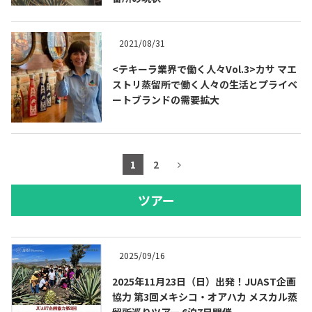
2021/08/31
<テキーラ業界で働く人々Vol.3>カサ マエ
ストリ蒸留所で働く人々の生活とプライベ
ートブランドの需要拡大
1
2
ツアー
2025/09/16
2025年11月23日（日）出発！JUAST企画
協力 第3回メキシコ・オアハカ メスカル蒸
留所巡りツアー 6泊7日開催