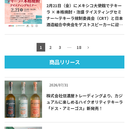
2月21日（金）にメキシコ大使館でテキー
ラ × 本格焼酎・泡盛 テイスティングセミ
ナー～テキーラ規制委員会（CRT）と日本
酒造組合中央会をゲストスピーカーに迎え
TEQUILA JOURNAL
たスペシャル企画～を開催します
About
テキーラとは
1
2
3
…
18
テキーラのつくり方
テキーラマーケット
商品リリース
テキーラの飲み方
テキーラマップ
2026/07/31
メキシコ料理
メキシコ旅行
株式会社信濃屋トレーディングより、カジ
ュアルに楽しめるハイクオリティテキーラ
メキシコの記念日
トピックス
「ドス・アミーゴス」新発売！
イベント一覧
テキーラ・メスカルが 飲めるバー
＆レストラン