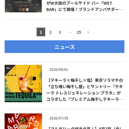
がW大阪のプールサイド バー「WET
BAR」にて開催！ブランドアンバサダーの
高橋 卓志 氏（九月のライオン）も登場！
1
2
3
…
25
ニュース
2026/08/01
【テキーラ×梅干し×塩】東京ソラマチの
「立ち喰い梅干し屋」とサントリー『テキ
ーラ トレスジェネレーション プラタ』が
コラボした『プレミアム梅干しテキーラソ
ーダ』を8月限定メニューに！
2026/07/30
【マルガリータ好き必見！】8月7日（金）