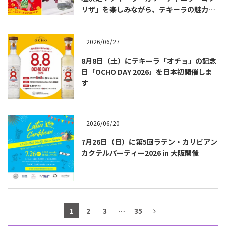
リザ」を楽しみながら、テキーラの魅力を
テキーラマップ
Tequila Map
知る出版記念トークイベント 8月3日
（月）代官山 蔦屋書店にて開催！書籍『も
っと知りたいテキーラの教科書』発売記念
2026/06/27
企画。
メキシコ料理
Cuisines of Mexico
8月8日（土）にテキーラ「オチョ」の記念
日「OCHO DAY 2026」を日本初開催しま
す
メキシコ旅行
Travel of Mexico
2026/06/20
メキシコの記念日
Events of Mexico
7月26日（日）に第5回ラテン・カリビアン
カクテルパーティー2026 in 大阪開催
トピックス一覧
イベント一覧
Topics List
Events List
テキーラ・メスカルが飲める
1
2
3
…
35
お問合せ
バー＆レストラン
Contact
Bar & Restaurant