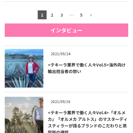
1
2
3
…
5
インタビュー
2021/09/24
<テキーラ業界で働く人々Vol.5>海外向け
輸出担当者の想い
2021/09/16
<テキーラ業界で働く人々Vol.4>「オルメ
カ」「オルメカ アルトス」のマスターディ
スティラーが語るブランドのこだわりと蒸
留所の現状