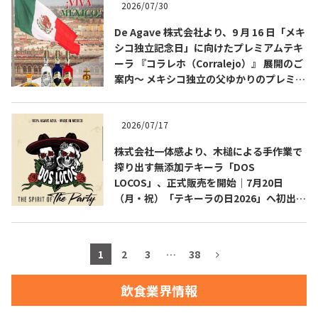
2026/07/30
お問合せ
プライバシーポリシー
サイトマップ
De Agave 株式会社より、9 月 16 日「メキ
シコ独立記念日」に向けたプレミアムテキ
ーラ 『コラレホ（Corralejo）』 展開のご
案内〜 メキシコ独立の父ゆかりのプレミア
ムテキーラ 〜
2026/07/17
株式会社一体感より、木槌による手作業で
搾り出す無添加テキーラ「DOS
LOCOS」、正式販売を開始｜7月20日
（月・祝）「テキーラの日2026」へ初出
展・試飲ブース設置
1
2
3
…
38
飲食業界情報