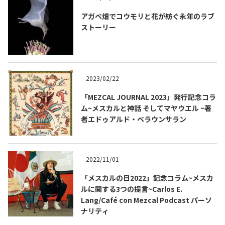
アガベ畑でコウモリと花が紡ぐ永年のラブ
ストーリー
2023/02/22
「MEZCAL JOURNAL 2023」発行記念コラ
ム~メスカルと神話 そしてマヤウエル ~著
者エドゥアルド・ベラウンサラン
2022/11/01
「メスカルの日2022」記念コラム~メスカ
ルに関する3つの提言~Carlos E.
Lang/Café con Mezcal Podcast パーソ
ナリティ