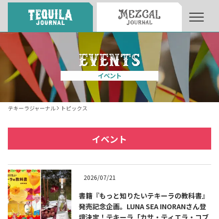
About
About Tequila Journal
イベント
テキーラとは
What’s Tequila
テキーラジャーナル
トピックス
テキーラのつくり方
How to Make Tequila
イベント
テキーラマーケット
Tequila Market
2026/07/21
書籍『もっと知りたいテキーラの教科書』
テキーラの飲み方
How to Drink Tequila
発売記念企画。LUNA SEA INORANさん登
壇決定！テキーラ「カサ・ティエラ・コブ