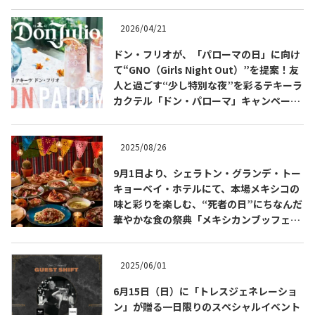
2026/04/21
ドン・フリオが、「パローマの日」に向け
て“GNO（Girls Night Out）”を提案！友
人と過ごす“少し特別な夜”を彩るテキーラ
カクテル「ドン・パローマ」キャンペーン
を展開
2025/08/26
9月1日より、シェラトン・グランデ・トー
キョーベイ・ホテルにて、本場メキシコの
COPYRIGHT © JUAST All rights reserved.
味と彩りを楽しむ、“死者の日”にちなんだ
華やかな食の祭典「メキシカンブッフェ」
を開催
2025/06/01
6月15日（日）に「トレスジェネレーショ
ン」が贈る一日限りのスペシャルイベント