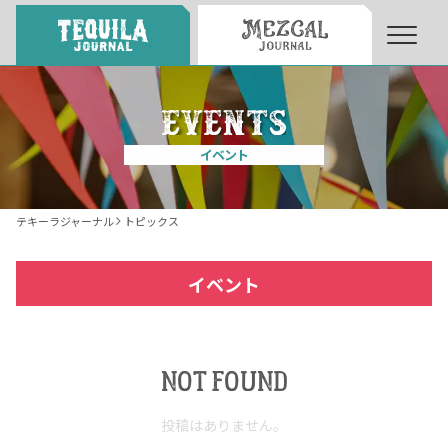
About
About Tequila Journal
イベント
テキーラとは
What’s Tequila
テキーラジャーナル
トピックス
テキーラのつくり方
How to Make Tequila
イベント
テキーラマーケット
Tequila Market
NOT FOUND
テキーラの飲み方
How to Drink Tequila
投稿はありません。