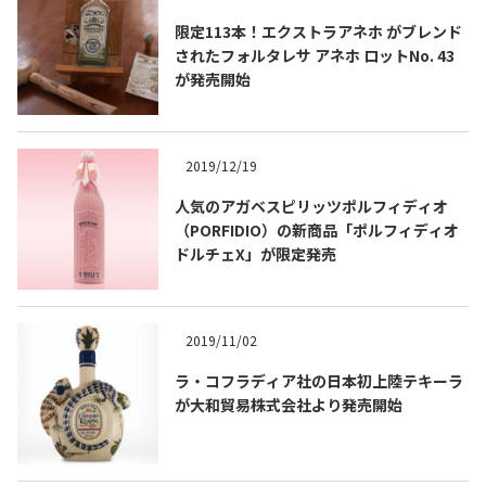
限定113本！エクストラアネホ がブレンド
されたフォルタレサ アネホ ロットNo. 43
が発売開始
2019/12/19
Tequila Journal SNS
在日メキシコ大使館 SNS
人気のアガベスピリッツポルフィディオ
（PORFIDIO）の新商品「ポルフィディオ
ドルチェX」が限定発売
2019/11/02
ラ・コフラディア社の日本初上陸テキーラ
が大和貿易株式会社より発売開始