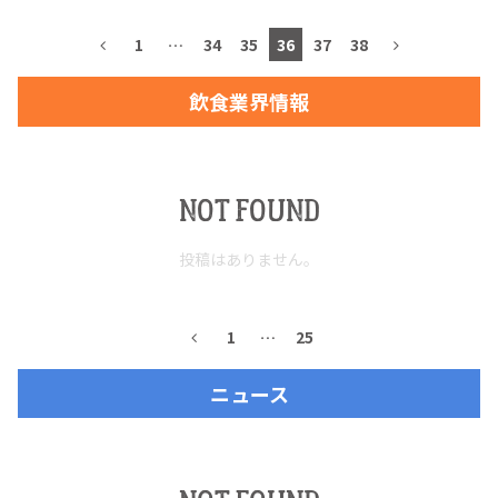
1
…
34
35
36
37
38
飲食業界情報
TEQUILA JOURNAL
About
テキーラとは
NOT FOUND
テキーラのつくり方
テキーラマーケット
投稿はありません。
テキーラの飲み方
テキーラマップ
1
…
25
メキシコ料理
メキシコ旅行
ニュース
メキシコの記念日
トピックス
イベント一覧
テキーラ・メスカルが 飲めるバー
＆レストラン