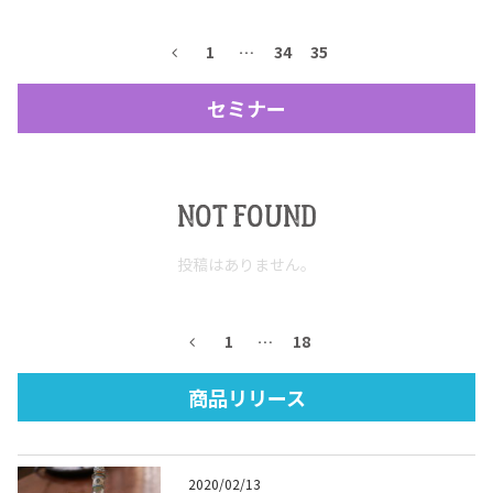
テキーラマップ
Tequila Map
1
…
34
35
セミナー
メキシコ料理
Cuisines of Mexico
NOT FOUND
メキシコ旅行
Travel of Mexico
投稿はありません。
メキシコの記念日
Events of Mexico
1
…
18
トピックス一覧
イベント一覧
商品リリース
Topics List
Events List
テキーラ・メスカルが飲める
お問合せ
バー＆レストラン
2020/02/13
Contact
Bar & Restaurant