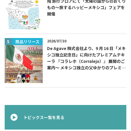
階 旅行フロアにて「太陽の国からのおくり
もの～旅するハッピーメキシコ」フェアを
開催
2026/07/30
商品リリース
De Agave 株式会社より、9 月 16 日「メキ
シコ独立記念日」に向けたプレミアムテキ
ーラ 『コラレホ（Corralejo）』 展開のご
案内〜 メキシコ独立の父ゆかりのプレミア
ムテキーラ 〜
トピックス一覧を見る