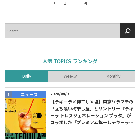
1
…
4
検
索
人気 TOPICS ランキング
Daily
Weekly
Monthly
2026/08/01
ニュース
【テキーラ×梅干し×塩】東京ソラマチの
「立ち喰い梅干し屋」とサントリー『テキ
ーラ トレスジェネレーション プラタ』が
コラボした『プレミアム梅干しテキーラソ
ーダ』を8月限定メニューに！