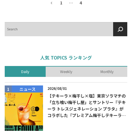
1
…
4
検
索
人気 TOPICS ランキング
Daily
Weekly
Monthly
2026/08/01
ニュース
【テキーラ×梅干し×塩】東京ソラマチの
「立ち喰い梅干し屋」とサントリー『テキ
ーラ トレスジェネレーション プラタ』が
コラボした『プレミアム梅干しテキーラソ
ーダ』を8月限定メニューに！