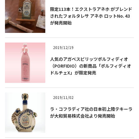
限定113本！エクストラアネホ がブレンド
されたフォルタレサ アネホ ロットNo. 43
が発売開始
2019/12/19
Tequila Journal SNS
在日メキシコ大使館 SNS
人気のアガベスピリッツポルフィディオ
（PORFIDIO）の新商品「ポルフィディオ
ドルチェX」が限定発売
2019/11/02
ラ・コフラディア社の日本初上陸テキーラ
が大和貿易株式会社より発売開始