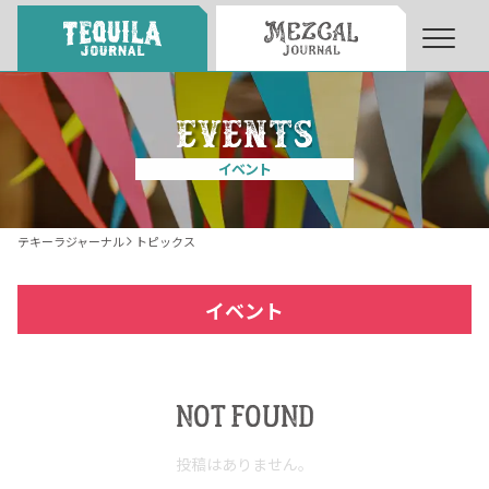
About
About Tequila Journal
イベント
テキーラとは
What’s Tequila
テキーラジャーナル
トピックス
テキーラのつくり方
How to Make Tequila
イベント
テキーラマーケット
Tequila Market
NOT FOUND
テキーラの飲み方
How to Drink Tequila
投稿はありません。