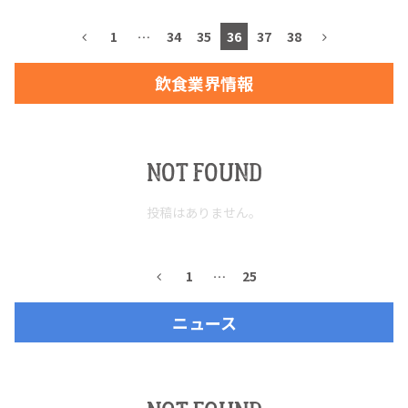
1
…
34
35
36
37
38
飲食業界情報
TEQUILA JOURNAL
About
テキーラとは
NOT FOUND
テキーラのつくり方
テキーラマーケット
投稿はありません。
テキーラの飲み方
テキーラマップ
1
…
25
メキシコ料理
メキシコ旅行
ニュース
メキシコの記念日
トピックス
イベント一覧
テキーラ・メスカルが 飲めるバー
＆レストラン