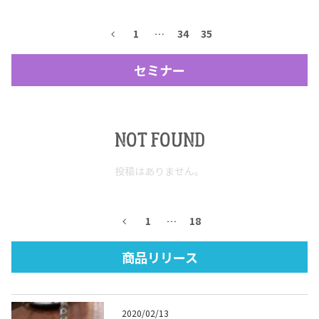
テキーラマップ
Tequila Map
1
…
34
35
セミナー
メキシコ料理
Cuisines of Mexico
NOT FOUND
メキシコ旅行
Travel of Mexico
投稿はありません。
メキシコの記念日
Events of Mexico
1
…
18
トピックス一覧
イベント一覧
商品リリース
Topics List
Events List
テキーラ・メスカルが飲める
お問合せ
バー＆レストラン
2020/02/13
Contact
Bar & Restaurant