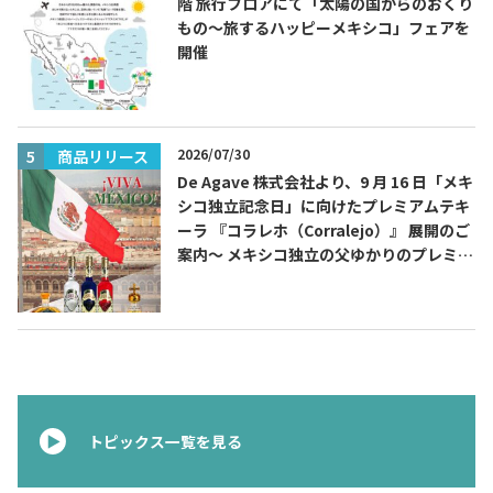
階 旅行フロアにて「太陽の国からのおくり
もの～旅するハッピーメキシコ」フェアを
開催
2026/07/30
商品リリース
De Agave 株式会社より、9 月 16 日「メキ
シコ独立記念日」に向けたプレミアムテキ
ーラ 『コラレホ（Corralejo）』 展開のご
案内〜 メキシコ独立の父ゆかりのプレミア
ムテキーラ 〜
トピックス一覧を見る