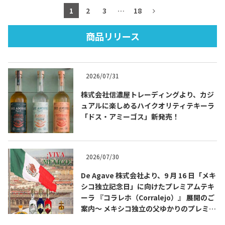
1
2
3
…
18
商品リリース
TEQUILA JOURNAL
2026/07/31
About
テキーラとは
株式会社信濃屋トレーディングより、カジ
テキーラのつくり方
テキーラマーケット
ュアルに楽しめるハイクオリティテキーラ
「ドス・アミーゴス」新発売！
テキーラの飲み方
テキーラマップ
メキシコ料理
メキシコ旅行
2026/07/30
De Agave 株式会社より、9 月 16 日「メキ
メキシコの記念日
トピックス
シコ独立記念日」に向けたプレミアムテキ
ーラ 『コラレホ（Corralejo）』 展開のご
イベント一覧
テキーラ・メスカルが 飲めるバー
案内〜 メキシコ独立の父ゆかりのプレミア
＆レストラン
ムテキーラ 〜