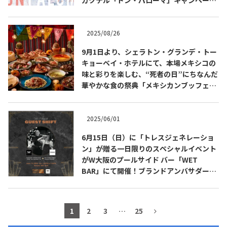
を展開
2025/08/26
9月1日より、シェラトン・グランデ・トー
キョーベイ・ホテルにて、本場メキシコの
味と彩りを楽しむ、“死者の日”にちなんだ
華やかな食の祭典「メキシカンブッフェ」
を開催
2025/06/01
6月15日（日）に「トレスジェネレーショ
COPYRIGHT © JUAST All rights reserved.
ン」が贈る一日限りのスペシャルイベント
がW大阪のプールサイド バー「WET
BAR」にて開催！ブランドアンバサダーの
高橋 卓志 氏（九月のライオン）も登場！
1
2
3
…
25