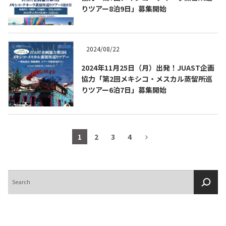
りツアー8泊9日」募集開始
2024/08/22
2024年11月25日（月）出発！JUAST企画
協力「第2回メキシコ・メスカル蒸留所巡
りツアー6泊7日」募集開始
1
2
3
4
検
索