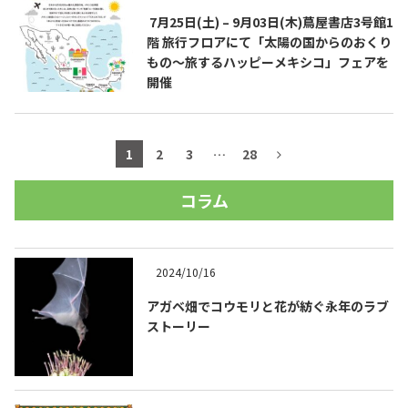
7月25日(土) – 9月03日(木)蔦屋書店3号館1
階 旅行フロアにて「太陽の国からのおくり
もの～旅するハッピーメキシコ」フェアを
開催
1
2
3
…
28
コラム
2024/10/16
アガベ畑でコウモリと花が紡ぐ永年のラブ
ストーリー