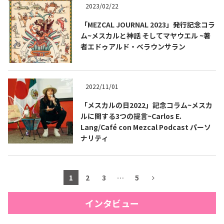
2023/02/22
「MEZCAL JOURNAL 2023」発行記念コラ
ム~メスカルと神話 そしてマヤウエル ~著
者エドゥアルド・ベラウンサラン
2022/11/01
「メスカルの日2022」記念コラム~メスカ
ルに関する3つの提言~Carlos E.
Lang/Café con Mezcal Podcast パーソ
ナリティ
1
2
3
…
5
インタビュー