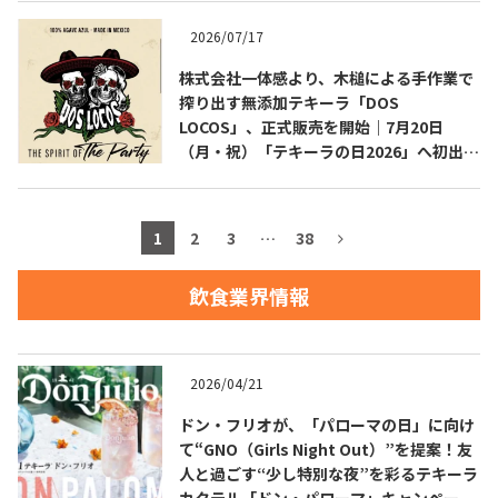
2026/07/17
お問合せ
プライバシーポリシー
サイトマップ
株式会社一体感より、木槌による手作業で
搾り出す無添加テキーラ「DOS
LOCOS」、正式販売を開始｜7月20日
（月・祝）「テキーラの日2026」へ初出
展・試飲ブース設置
1
2
3
…
38
飲食業界情報
2026/04/21
ドン・フリオが、「パローマの日」に向け
て“GNO（Girls Night Out）”を提案！友
人と過ごす“少し特別な夜”を彩るテキーラ
カクテル「ドン・パローマ」キャンペーン