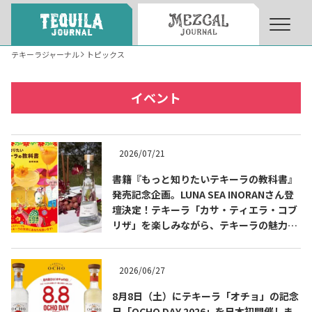
テキーラジャーナル
トピックス
About
About Tequila Journal
イベント
テキーラとは
What’s Tequila
2026/07/21
テキーラのつくり方
書籍『もっと知りたいテキーラの教科書』
How to Make Tequila
発売記念企画。LUNA SEA INORANさん登
壇決定！テキーラ「カサ・ティエラ・コブ
リザ」を楽しみながら、テキーラの魅力を
テキーラマーケット
Tequila Market
知る出版記念トークイベント 8月3日
（月）代官山 蔦屋書店にて開催！書籍『も
っと知りたいテキーラの教科書』発売記念
2026/06/27
テキーラの飲み方
How to Drink Tequila
企画。
8月8日（土）にテキーラ「オチョ」の記念
日「OCHO DAY 2026」を日本初開催しま