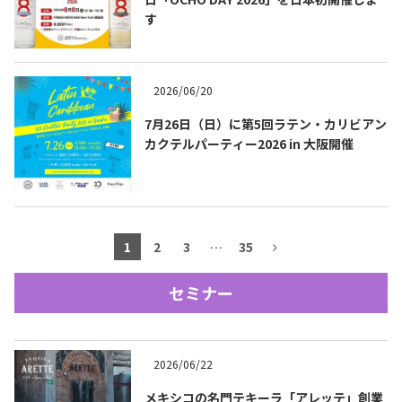
す
テキーラマップ
Tequila Map
2026/06/20
メキシコ料理
Cuisines of Mexico
7月26日（日）に第5回ラテン・カリビアン
カクテルパーティー2026 in 大阪開催
メキシコ旅行
Travel of Mexico
メキシコの記念日
Events of Mexico
1
2
3
…
35
セミナー
トピックス一覧
イベント一覧
Topics List
Events List
2026/06/22
テキーラ・メスカルが飲める
お問合せ
バー＆レストラン
Contact
メキシコの名門テキーラ「アレッテ」創業
Bar & Restaurant