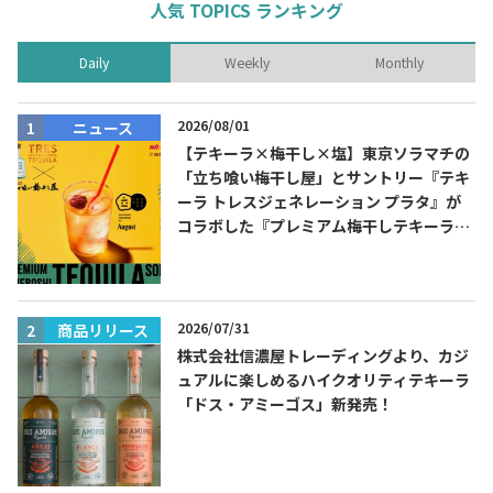
人気 TOPICS ランキング
Daily
Weekly
Monthly
2026/08/01
ニュース
【テキーラ×梅干し×塩】東京ソラマチの
「立ち喰い梅干し屋」とサントリー『テキ
ーラ トレスジェネレーション プラタ』が
コラボした『プレミアム梅干しテキーラソ
ーダ』を8月限定メニューに！
2026/07/31
商品リリース
株式会社信濃屋トレーディングより、カジ
ュアルに楽しめるハイクオリティテキーラ
「ドス・アミーゴス」新発売！