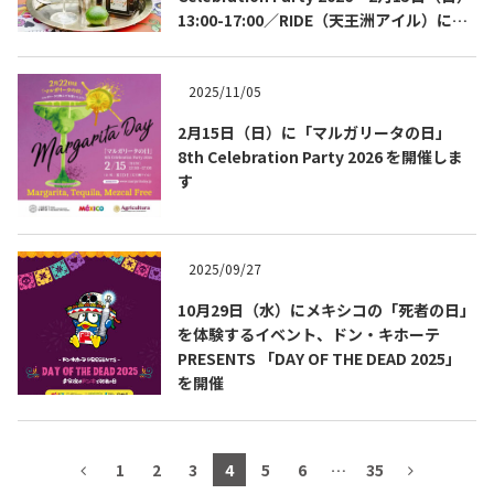
13:00-17:00／RIDE（天王洲アイル）にて
テキーラマップ
Tequila Map
開催
2025/11/05
メキシコ料理
Cuisines of Mexico
2月15日（日）に「マルガリータの日」
8th Celebration Party 2026 を開催しま
す
メキシコ旅行
Travel of Mexico
2025/09/27
メキシコの記念日
Events of Mexico
10月29日（水）にメキシコの「死者の日」
を体験するイベント、ドン・キホーテ
PRESENTS 「DAY OF THE DEAD 2025」
トピックス一覧
イベント一覧
を開催
Topics List
Events List
テキーラ・メスカルが飲める
お問合せ
1
2
3
4
5
6
…
35
バー＆レストラン
Contact
Bar & Restaurant