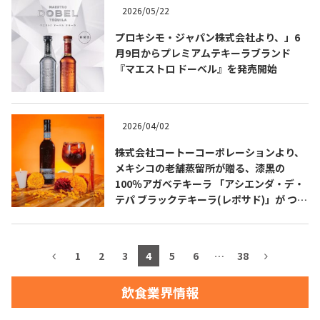
2026/05/22
お問合せ
プライバシーポリシー
サイトマップ
プロキシモ・ジャパン株式会社より、」6
月9日からプレミアムテキーラブランド
『マエストロ ドーベル』を発売開始
2026/04/02
株式会社コートーコーポレーションより、
メキシコの老舗蒸留所が贈る、漆黒の
100％アガベテキーラ 「アシエンダ・デ・
テパ ブラックテキーラ(レポサド)」が つい
に日本上陸！
1
2
3
4
5
6
…
38
飲食業界情報