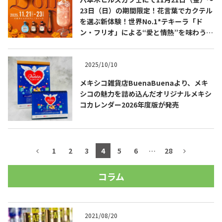
23日（日）の期間限定！花言葉でカクテル
を選ぶ新体験！世界No.1*テキーラ「ド
ン・フリオ」による“愛と情熱”を味わう花
の空間「POR AMOR GARDEN」開催！
2025/10/10
メキシコ雑貨店BuenaBuenaより、メキ
シコの魅力を詰め込んだオリジナルメキシ
コカレンダー2026年度版が発売
1
2
3
4
5
6
…
28
コラム
2021/08/20