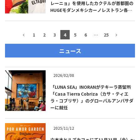
レーニョ」を使用したカクテルが首都圏の
HUGEモダンメキシカーノレストラン各店
舗で新登場
1
2
3
4
5
6
…
25
ニュース
2026/02/08
「LUNA SEA」INORANがテキーラ蒸留所
「Casa Tierra Cobriza（カサ・ティエ
ラ・コブリサ）」のグローバルアンバサダ
ーに就任
2025/11/12
六本木ヒルズカフェにて11月21日（金）～