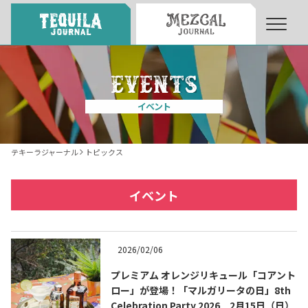
About
About Tequila Journal
イベント
テキーラとは
What’s Tequila
テキーラジャーナル
トピックス
テキーラのつくり方
How to Make Tequila
イベント
テキーラマーケット
Tequila Market
2026/02/06
プレミアム オレンジリキュール「コアント
テキーラの飲み方
How to Drink Tequila
ロー」が登場！「マルガリータの日」8th
Celebration Party 2026 2月15日（日）