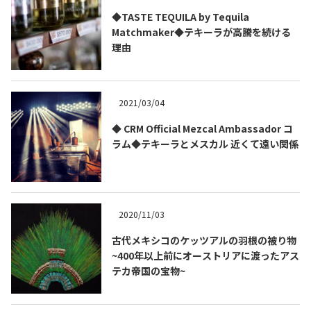
◆TASTE TEQUILA by Tequila
Matchmaker◆テキーラが高騰を続ける
理由
2021/03/04
◆ CRM Official Mezcal Ambassador コ
ラム◆テキーラとメスカル 近くて遠い関係
2020/11/03
古代メキシコのケッツアルの羽根の被り物
~400年以上前にオーストリアに渡ったアス
テカ帝国の宝物~