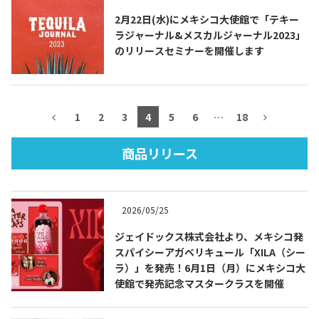
2月22日(水)にメキシコ大使館で「テキー
ラジャーナル&メスカルジャーナル2023」
のリリースセミナーを開催します
TEQUILA JOURNAL
About
テキーラとは
1
2
3
4
5
6
…
18
テキーラのつくり方
テキーラマーケット
商品リリース
テキーラの飲み方
テキーラマップ
2026/05/25
メキシコ料理
メキシコ旅行
ジェイドックス株式会社より、メキシコ発
スパイシーアガベリキュール「XILA（シー
メキシコの記念日
トピックス
ラ）」を発売！6月1日（月）にメキシコ大
使館で発売記念マスタークラスを開催
イベント一覧
テキーラ・メスカルが 飲めるバー
＆レストラン