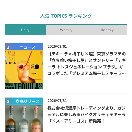
人気 TOPICS ランキング
Daily
Weekly
Monthly
2026/08/01
ニュース
【テキーラ×梅干し×塩】東京ソラマチの
「立ち喰い梅干し屋」とサントリー『テキ
ーラ トレスジェネレーション プラタ』が
コラボした『プレミアム梅干しテキーラソ
ーダ』を8月限定メニューに！
2026/07/31
商品リリース
株式会社信濃屋トレーディングより、カジ
ュアルに楽しめるハイクオリティテキーラ
「ドス・アミーゴス」新発売！