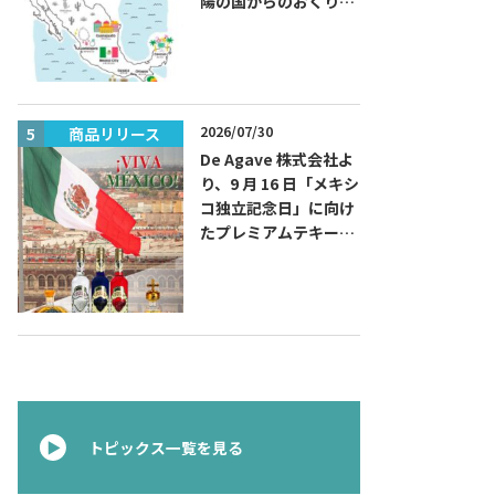
陽の国からのおくりも
の～旅するハッピーメ
キシコ」フェアを開催
2026/07/30
商品リリース
商品リリー
De Agave 株式会社よ
り、9 月 16 日「メキシ
コ独立記念日」に向け
たプレミアムテキーラ
『コラレホ
（Corralejo）』 展開
のご案内〜 メキシコ独
立の父ゆかりのプレミ
アムテキーラ 〜
トピックス一覧を見る