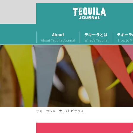
About
テキーラとは
テキーラ
About Tequila Journal
What’s Tequila
How to M
テキーラジャーナル
トピックス