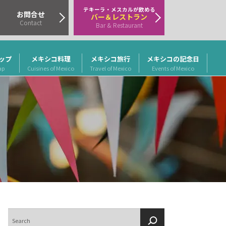
テキーラ・メスカルが飲める
お問合せ
バー＆レストラン
Contact
Bar & Restaurant
ップ
メキシコ料理
メキシコ旅行
メキシコの記念日
ap
Cuisines of Mexico
Travel of Mexico
Events of Mexico
検
索