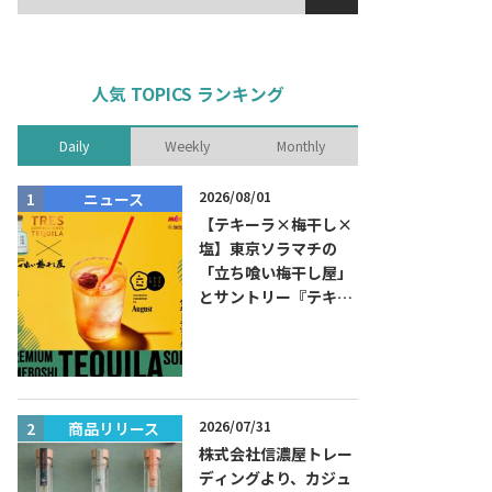
人気 TOPICS ランキング
Daily
Weekly
Monthly
2026/08/01
ニュース
商品リリー
【テキーラ×梅干し×
塩】東京ソラマチの
「立ち喰い梅干し屋」
とサントリー『テキー
ラ トレスジェネレーシ
ョン プラタ』がコラボ
した『プレミアム梅干
しテキーラソーダ』を
8月限定メニューに！
2026/07/31
商品リリース
ニュース
株式会社信濃屋トレー
ディングより、カジュ