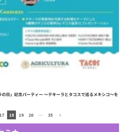
ラの日」記念パーティー ～テキーラとタコスで巡るメキシコ～を
17
18
19
20
…
35