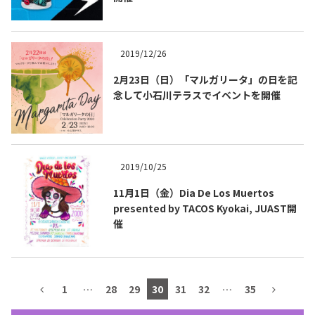
テキーラマップ
Tequila Map
2019/12/26
2月23日（日）「マルガリータ」の日を記
メキシコ料理
Cuisines of Mexico
念して小石川テラスでイベントを開催
メキシコ旅行
Travel of Mexico
2019/10/25
メキシコの記念日
Events of Mexico
11月1日（金）Dia De Los Muertos
presented by TACOS Kyokai, JUAST開
催
トピックス一覧
イベント一覧
Topics List
Events List
1
…
28
29
30
31
32
…
35
テキーラ・メスカルが飲める
お問合せ
バー＆レストラン
Contact
Bar & Restaurant