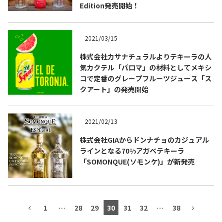
Edition発売開始！
2021/03/15
TEQUILA JOURNAL
株式会社カサナチュラルよりテキーラの人
気カクテル「パロマ」の材料としてメキシ
About
テキーラとは
コで定番のグレープフルーツジュース「ス
クアート」の発売開始
テキーラのつくり方
テキーラマーケット
2021/02/13
テキーラの飲み方
テキーラマップ
株式会社GIAからドンナチョのカジュアル
ラインとなる70%アガベテキーラ
メキシコ料理
メキシコ旅行
「SOMONQUE(ソモンケ)」が新発売
メキシコの記念日
トピックス
イベント一覧
テキーラ・メスカルが 飲めるバー
1
…
28
29
30
31
32
…
38
＆レストラン