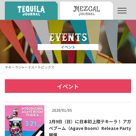
About
About Tequila Journal
イベント
テキーラとは
What’s Tequila
テキーラジャーナル
トピックス
テキーラのつくり方
How to Make Tequila
イベント
テキーラマーケット
Tequila Market
2020/01/05
2月9日（日）に日本初上陸テキーラ！ アガ
テキーラの飲み方
How to Drink Tequila
ベブーム（Agave Boom）Release Party
開催