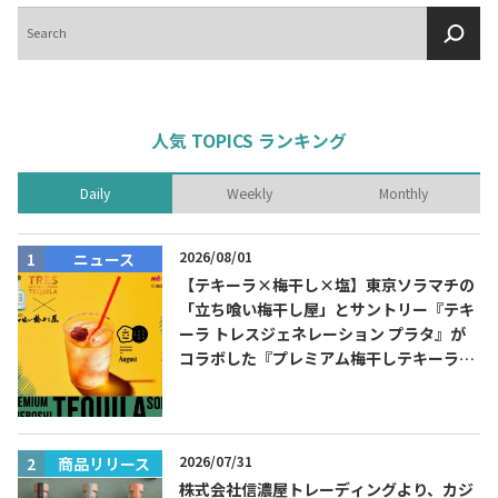
検
索
人気 TOPICS ランキング
Daily
Weekly
Monthly
2026/08/01
ニュース
【テキーラ×梅干し×塩】東京ソラマチの
「立ち喰い梅干し屋」とサントリー『テキ
ーラ トレスジェネレーション プラタ』が
コラボした『プレミアム梅干しテキーラソ
ーダ』を8月限定メニューに！
2026/07/31
商品リリース
株式会社信濃屋トレーディングより、カジ