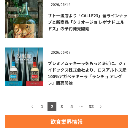
2026/06/14
お問合せ
プライバシーポリシー
サイトマップ
サトー酒店より「CALLE23」全ラインナッ
プと新商品「クリオージョ レポサド エル
ドス」の予約発売開始
2026/06/07
プレミアムテキーラをもっと身近に。ジェ
イドックス株式会社より、ロスアルトス産
100%アガベテキーラ「ランチョ アレグ
レ」販売開始
1
2
3
4
…
38
飲食業界情報