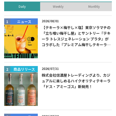
Daily
Weekly
Monthly
2026/08/01
ニュース
【テキーラ×梅干し×塩】東京ソラマチの
「立ち喰い梅干し屋」とサントリー『テキ
ーラ トレスジェネレーション プラタ』が
コラボした『プレミアム梅干しテキーラソ
ーダ』を8月限定メニューに！
2026/07/31
商品リリース
株式会社信濃屋トレーディングより、カジ
ュアルに楽しめるハイクオリティテキーラ
「ドス・アミーゴス」新発売！