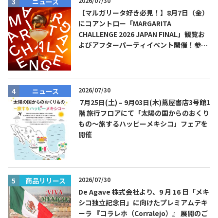
2026/07/30
ニュース
【マルガリータ好き必見！】8月7日（金）
にコアントロー「MARGARITA
CHALLENGE 2026 JAPAN FINAL」観覧お
よびアフターパーティイベント開催！参加
費無料！
2026/07/30
ニュース
7月25日(土) – 9月03日(木)蔦屋書店3号館1
階 旅行フロアにて「太陽の国からのおくり
もの～旅するハッピーメキシコ」フェアを
開催
2026/07/30
商品リリース
De Agave 株式会社より、9 月 16 日「メキ
シコ独立記念日」に向けたプレミアムテキ
ーラ 『コラレホ（Corralejo）』 展開のご