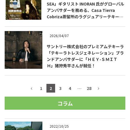
SEA」ギタリスト INORAN 氏がグローバル
アンバサダーを務める、Casa Tierra
Cobriza蒸留所のラグジュアリーテキーラ
をビックカメラ新宿東口店で先行発売会開
催。
2026/04/07
サントリー株式会社のプレミアムテキーラ
「テキーラトレスジェネレーション」ブラ
ンドアンバサダーに「ＨＥＹ-ＳＭＩＴ
Ｈ」猪狩秀平さんが就任！
1
2
3
4
…
28
コラム
2022/10/25