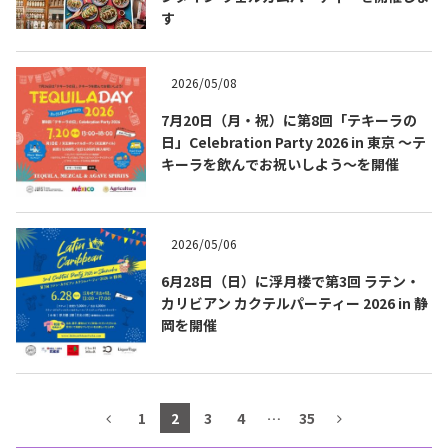
す
テキーラマップ
Tequila Map
2026/05/08
メキシコ料理
Cuisines of Mexico
7月20日（月・祝）に第8回「テキーラの
日」Celebration Party 2026 in 東京 ～テ
キーラを飲んでお祝いしよう～を開催
メキシコ旅行
Travel of Mexico
2026/05/06
メキシコの記念日
Events of Mexico
6月28日（日）に浮月楼で第3回 ラテン・
カリビアン カクテルパーティー 2026 in 静
岡を開催
トピックス一覧
イベント一覧
Topics List
Events List
テキーラ・メスカルが飲める
1
2
3
4
…
35
お問合せ
バー＆レストラン
Contact
Bar & Restaurant