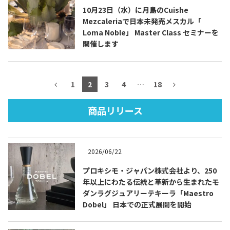
10月23日（水）に月島のCuishe
Mezcaleriaで日本未発売メスカル「
Loma Noble」 Master Class セミナーを
開催します
TEQUILA JOURNAL
About
テキーラとは
1
2
3
4
…
18
テキーラのつくり方
テキーラマーケット
商品リリース
テキーラの飲み方
テキーラマップ
2026/06/22
メキシコ料理
メキシコ旅行
プロキシモ・ジャパン株式会社より、250
年以上にわたる伝統と革新から生まれたモ
メキシコの記念日
トピックス
ダンラグジュアリーテキーラ「Maestro
Dobel」 日本での正式展開を開始
イベント一覧
テキーラ・メスカルが 飲めるバー
＆レストラン