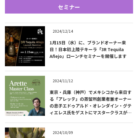
セミナー
2024/12/14
1月15日（水）に、ブランドオーナー来
日！日本初上陸テキーラ「3R Tequila
Añejo」ローンチセミナーを開催します
Tequila Journal SNS
在日メキシコ大使館 SNS
2024/11/12
東京・兵庫（神戸）でメキシコから来日す
る「アレッテ」の蒸留所創業者兼オーナー
の息子エドゥアルド・オレンダイン・グテ
ィエレス氏をゲストにマスタークラスが開
催されます
2024/10/09