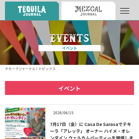
About
About Tequila Journal
イベント
テキーラとは
What’s Tequila
テキーラジャーナル
トピックス
テキーラのつくり方
How to Make Tequila
イベント
テキーラマーケット
Tequila Market
2026/06/15
7月17日（金）に Casa De Sarasaでテキ
テキーラの飲み方
How to Drink Tequila
ーラ「アレッテ」 オーナー ハイメ・オレ
ンダイン ウェルカムパーティーを開催しま