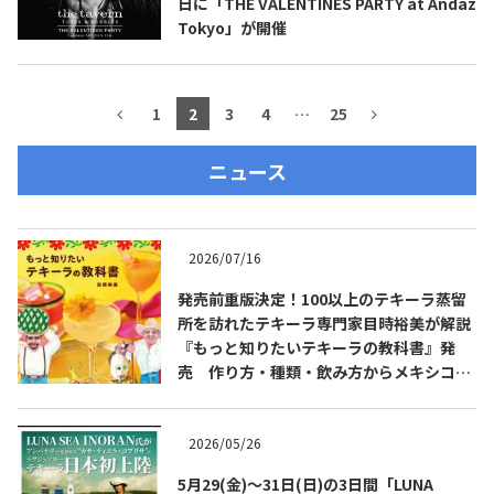
日に「THE VALENTINES PARTY at Andaz
Tokyo」が開催
1
2
3
4
…
25
ニュース
2026/07/16
発売前重版決定！100以上のテキーラ蒸留
所を訪れたテキーラ専門家目時裕美が解説
『もっと知りたいテキーラの教科書』発
売 作り方・種類・飲み方からメキシコ文
化まで解説
2026/05/26
5月29(金)～31日(日)の3日間「LUNA