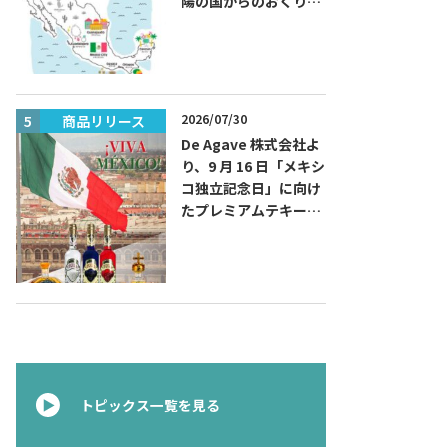
陽の国からのおくりも
の～旅するハッピーメ
キシコ」フェアを開催
2026/07/30
商品リリース
商品リリー
De Agave 株式会社よ
り、9 月 16 日「メキシ
コ独立記念日」に向け
たプレミアムテキーラ
『コラレホ
（Corralejo）』 展開
のご案内〜 メキシコ独
立の父ゆかりのプレミ
アムテキーラ 〜
トピックス一覧を見る