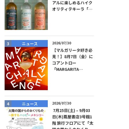
アルに楽しめるハイク
オリティテキーラ「ド
ス・アミーゴス」新発
売！
2026/07/30
ニュース
イベント
【マルガリータ好き必
見！】8月7日（金）に
コアントロー
「MARGARITA
CHALLENGE 2026
JAPAN FINAL」観覧お
よびアフターパーティ
イベント開催！参加費
無料！
2026/07/30
ニュース
ニュース
7月25日(土) – 9月03
日(木)蔦屋書店3号館1
階 旅行フロアにて「太