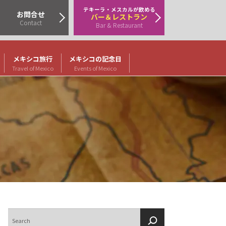
テキーラ・メスカルが飲める
お問合せ
バー＆レストラン
Contact
Bar & Restaurant
メキシコ旅行
メキシコの記念日
Travel of Mexico
Events of Mexico
検
索