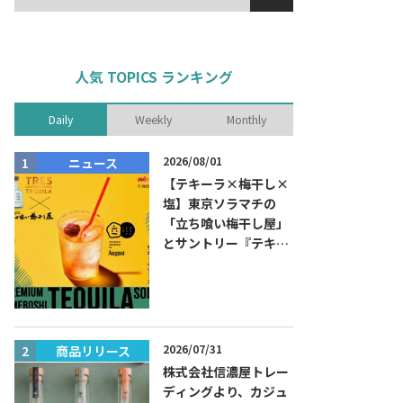
人気 TOPICS ランキング
Daily
Weekly
Monthly
2026/08/01
ニュース
商品リリー
【テキーラ×梅干し×
塩】東京ソラマチの
「立ち喰い梅干し屋」
とサントリー『テキー
ラ トレスジェネレーシ
ョン プラタ』がコラボ
した『プレミアム梅干
しテキーラソーダ』を
8月限定メニューに！
2026/07/31
商品リリース
ニュース
株式会社信濃屋トレー
ディングより、カジュ