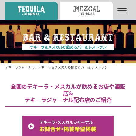
About
About Tequila Journal
テキーラ＆メスカルが飲めるバー＆レストラン
テキーラとは
What’s Tequila
テキーラジャーナル
テキーラ＆メスカルが飲めるバー＆レストラン
テキーラのつくり方
How to Make Tequila
全国のテキーラ・メスカルが飲めるお店や酒販
店&
テキーラジャーナル配布店のご紹介
テキーラマーケット
Tequila Market
テキーラの飲み方
How to Drink Tequila