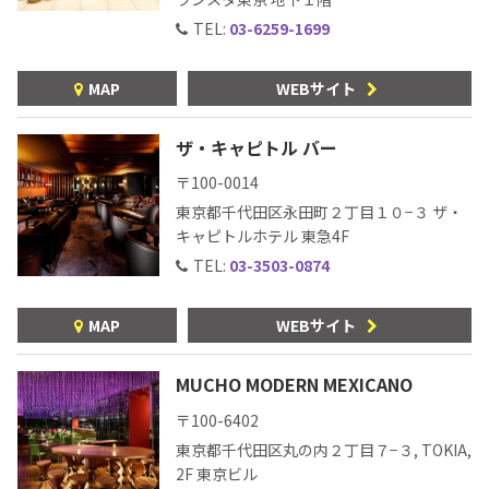
TEL:
03-6259-1699
MAP
WEBサイト
TEQUILA JOURNAL
ザ・キャピトル バー
About
テキーラとは
〒100-0014
東京都千代田区永田町２丁目１０−３ ザ・
テキーラのつくり方
テキーラマーケット
キャピトルホテル 東急4F
TEL:
03-3503-0874
テキーラの飲み方
テキーラマップ
MAP
WEBサイト
メキシコ料理
メキシコ旅行
MUCHO MODERN MEXICANO
メキシコの記念日
トピックス
〒100-6402
イベント一覧
テキーラ・メスカルが 飲めるバー
東京都千代田区丸の内２丁目７−３, TOKIA,
＆レストラン
2F 東京ビル