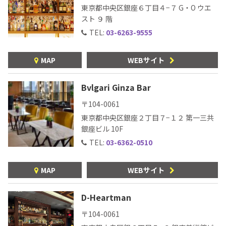
東京都中央区銀座６丁目４−７ G・O ウエ
スト ９ 階
TEL:
03-6263-9555
MAP
WEBサイト
Bvlgari Ginza Bar
〒104-0061
東京都中央区銀座２丁目７−１２ 第一三共
銀座ビル 10F
TEL:
03-6362-0510
MAP
WEBサイト
D-Heartman
〒104-0061