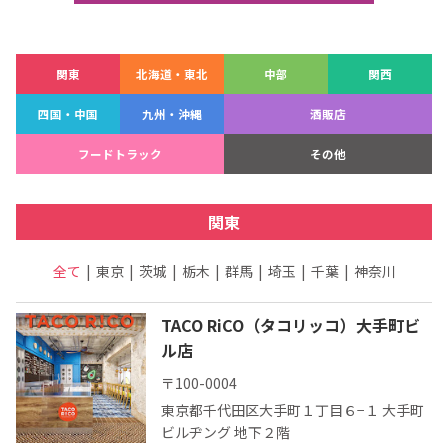
テキーラマップ
Tequila Map
関東
北海道・東北
中部
関西
メキシコ料理
Cuisines of Mexico
四国・中国
九州・沖縄
酒販店
フードトラック
その他
メキシコ旅行
Travel of Mexico
関東
メキシコの記念日
Events of Mexico
全て
東京
茨城
栃木
群馬
埼玉
千葉
神奈川
TACO RiCO（タコリッコ）大手町ビ
トピックス一覧
イベント一覧
ル店
Topics List
Events List
〒100-0004
東京都千代田区大手町１丁目６−１ 大手町
テキーラ・メスカルが飲める
お問合せ
バー＆レストラン
ビルヂング 地下２階
Contact
Bar & Restaurant