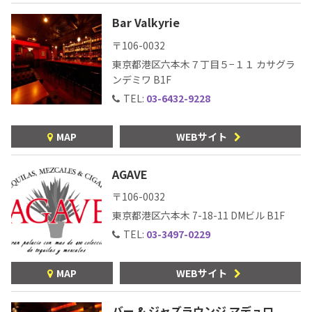
Bar Valkyrie
〒106-0032
東京都港区六本木７丁目５−１１
カサグラ
ンデミワ B1F
TEL:
03-6432-9228
MAP
WEBサイト
AGAVE
〒106-0032
東京都港区六本木
7-18-11 DMビル B1F
TEL:
03-3497-0229
MAP
WEBサイト
バー & ジャズラウンジ マデュロ