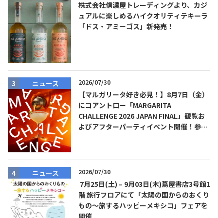
株式会社信濃屋トレーディングより、カジ
ュアルに楽しめるハイクオリティテキーラ
「ドス・アミーゴス」新発売！
2026/07/30
ニュース
【マルガリータ好き必見！】8月7日（金）
にコアントロー「MARGARITA
CHALLENGE 2026 JAPAN FINAL」観覧お
よびアフターパーティイベント開催！参加
費無料！
2026/07/30
ニュース
7月25日(土) – 9月03日(木)蔦屋書店3号館1
階 旅行フロアにて「太陽の国からのおくり
もの～旅するハッピーメキシコ」フェアを
開催