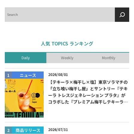
検
索
人気 TOPICS ランキング
Daily
Weekly
Monthly
2026/08/01
ニュース
【テキーラ×梅干し×塩】東京ソラマチの
「立ち喰い梅干し屋」とサントリー『テキ
ーラ トレスジェネレーション プラタ』が
コラボした『プレミアム梅干しテキーラソ
ーダ』を8月限定メニューに！
2026/07/31
商品リリース