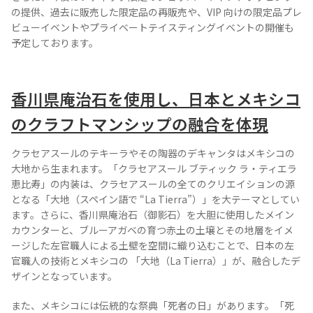
の提供、過去に販売した限定品の再販売や、VIP 向けの限定品プレ
ビューイベントやプライベートテイスティングイベントの開催も
予定しております。
TEQUILA JOURNAL
香川県庵治石を使用し、日本とメキシコ
About
テキーラとは
のクラフトマンシップの融合を体現
テキーラのつくり方
テキーラマーケット
クラセアスールのテキーラやその陶器のデキャンタはメキシコの
大地から生まれます。「クラセアスール ブティック ラ・ティエラ
テキーラの飲み方
テキーラマップ
恵比寿」の内装は、クラセアスールの全てのクリエイションの源
となる「大地（スペイン語で “La Tierra”）」を大テーマとしてい
ます。さらに、香川県庵治石（御影石）を大胆に使用したメイン
メキシコ料理
メキシコ旅行
カウンターと、ブルーアガベの育つ赤土の土壌とその地層をイメ
ージした左官職人による土壁を空間に織り込むことで、日本の左
メキシコの記念日
トピックス
官職人の技術とメキシコの 「大地（La Tierra）」が、融合したデ
ザインとなっています。
イベント一覧
テキーラ・メスカルが 飲めるバー
＆レストラン
また、メキシコには伝統的な祭典「死者の日」があります。「死