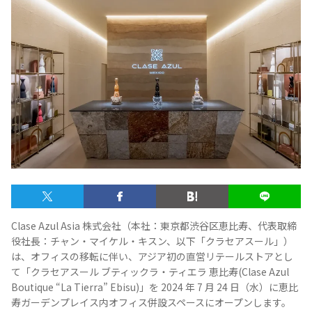
テキーラマップ
Tequila Map
メキシコ料理
Cuisines of Mexico
メキシコ旅行
Travel of Mexico
メキシコの記念日
Events of Mexico
Clase Azul Asia 株式会社（本社：東京都渋谷区恵比寿、代表取締
トピックス一覧
イベント一覧
役社長：チャン・マイケル・キスン、以下「クラセアスール」）
Topics List
Events List
は、オフィスの移転に伴い、アジア初の直営リテールストアとし
て「クラセアスール ブティックラ・ティエラ 恵比寿(Clase Azul
Boutique “La Tierra” Ebisu)」を 2024 年 7 月 24 日（水）に恵比
テキーラ・メスカルが飲める
お問合せ
バー＆レストラン
寿ガーデンプレイス内オフィス併設スペースにオープンします。
Contact
Bar & Restaurant