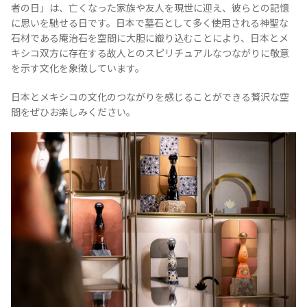
者の日」は、亡くなった家族や友人を現世に迎え、彼らとの記憶
に思いを馳せる日です。日本で墓石として多く使用される神聖な
お問合せ
プライバシーポリシー
サイトマップ
石材である庵治石を空間に大胆に織り込むことにより、日本とメ
キシコ双方に存在する故人とのスピリチュアルなつながりに敬意
を示す文化を象徴しています。
日本とメキシコの文化のつながりを感じることができる贅沢な空
間をぜひお楽しみください。