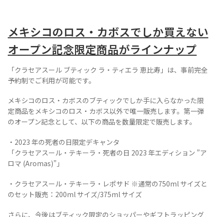
メキシコのロス・カボスでしか買えない
オープン記念限定商品がラインナップ
「クラセアスール ブティック ラ・ティエラ 恵比寿」は、事前完全
予約制でご利用が可能です。
Tequila Journal SNS
在日メキシコ大使館 SNS
メキシコのロス・カボスのブティックでしか手に入らなかった限
定商品をメキシコのロス・カボス以外で唯一販売します。第一弾
のオープン記念として、以下の商品を数量限定で販売します。
・2023 年の死者の日限定デキャンタ
「クラセアスール・テキーラ・死者の日 2023 年エディション ”ア
ロマ (Aromas)”」
・クラセアスール・テキーラ・レポサド ※通常の750ml サイズと
のセット販売：200ml サイズ/375ml サイズ
さらに、今後はブティック限定のショッパーやギフトラッピング