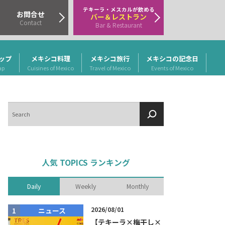
テキーラ・メスカルが飲める
お問合せ
バー＆レストラン
Contact
Bar & Restaurant
ップ
メキシコ料理
メキシコ旅行
メキシコの記念日
ap
Cuisines of Mexico
Travel of Mexico
Events of Mexico
検
索
人気 TOPICS ランキング
Daily
Weekly
Monthly
2026/08/01
ニュース
商品リリー
【テキーラ×梅干し×