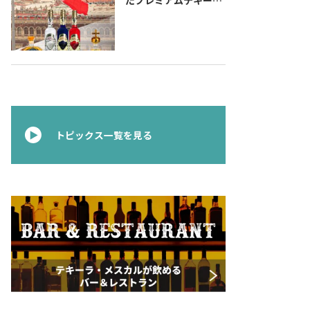
『コラレホ
（Corralejo）』 展開
のご案内〜 メキシコ独
立の父ゆかりのプレミ
アムテキーラ 〜
トピックス一覧を見る