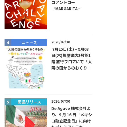
コアントロー
「MARGARITA
CHALLENGE 2026
JAPAN FINAL」観覧お
よびアフターパーティ
イベント開催！参加費
無料！
2026/07/30
ニュース
商品リリー
7月25日(土) – 9月03
日(木)蔦屋書店3号館1
階 旅行フロアにて「太
陽の国からのおくりも
の～旅するハッピーメ
キシコ」フェアを開催
2026/07/30
商品リリース
イベント
De Agave 株式会社よ
り、9 月 16 日「メキシ
コ独立記念日」に向け
たプレミアムテキーラ