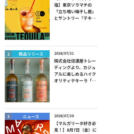
塩】東京ソラマチの
「立ち喰い梅干し屋」
とサントリー『テキー
ラ トレスジェネレーシ
ョン プラタ』がコラボ
した『プレミアム梅干
しテキーラソーダ』を
8月限定メニューに！
2026/07/31
商品リリース
ニュース
株式会社信濃屋トレー
ディングより、カジュ
アルに楽しめるハイク
オリティテキーラ「ド
ス・アミーゴス」新発
売！
2026/07/30
ニュース
ニュース
【マルガリータ好き必
見！】8月7日（金）に