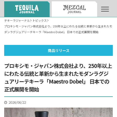
テキーラジャーナル
トピックス
プロキシモ・ジャパン株式会社より、250年以上にわたる伝統と革新から生まれたモ
About
About Tequila Journal
ダンラグジュアリーテキーラ「Maestro Dobel」 日本での正式展開を開始
テキーラとは
What’s Tequila
商品リリース
プロキシモ・ジャパン株式会社より、250年以上
テキーラのつくり方
How to Make Tequila
にわたる伝統と革新から生まれたモダンラグジ
ュアリーテキーラ「Maestro Dobel」 日本での
テキーラマーケット
Tequila Market
正式展開を開始
2026/06/22
テキーラの飲み方
How to Drink Tequila