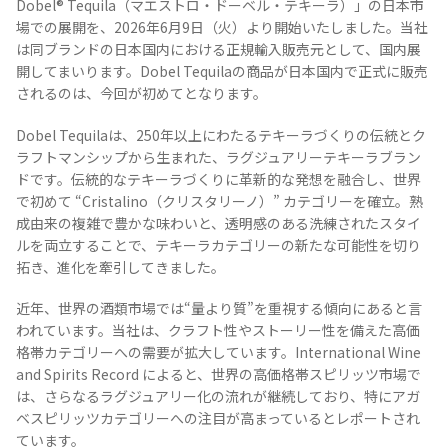
Dobel® Tequila（マエストロ・ドーベル・テキーラ）」の日本市
場での展開を、2026年6月9日（火）より開始いたしました。当社
は同ブランドの日本国内における正規輸入販売元として、国内展
開してまいります。Dobel Tequilaの商品が日本国内で正式に販売
されるのは、今回が初めてとなります。
Dobel Tequilaは、250年以上にわたるテキーラづくりの伝統とク
ラフトマンシップから生まれた、ラグジュアリーテキーラブラン
ドです。伝統的なテキーラづくりに革新的な発想を融合し、世界
Tequila Journal SNS
在日メキシコ大使館 SNS
で初めて “Cristalino（クリスタリーノ）” カテゴリーを確立。熟
成由来の複雑で豊かな味わいと、透明感のある洗練されたスタイ
ルを両立することで、テキーラカテゴリーの新たな可能性を切り
拓き、進化を牽引してきました。
近年、世界の酒類市場では“量より質”を重視する傾向にあると言
われています。当社は、クラフト性やストーリー性を備えた高価
格帯カテゴリーへの需要が拡大しています。International Wine
and Spirits Record によると、世界の高価格帯スピリッツ市場で
は、さらなるラグジュアリー化の流れが継続しており、特にアガ
ベスピリッツカテゴリーへの注目が高まっているとレポートされ
ています。