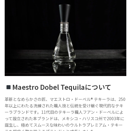
Maestro Dobel Tequilaについて
革新となめらかさの匠、マエストロ・ドーベル® テキーラは、250
年以上にわたる洗練された職人技と伝統を受け継ぐ現代的なテキ
ーラブランドです。11代目のテキーラ職人フアン・ドーベルによ
って設立された本ブランドは、メキシコ・ハリスコ州で2003年に
誕生し、極めてスムースな味わいのウルトラプレミアム・テキー