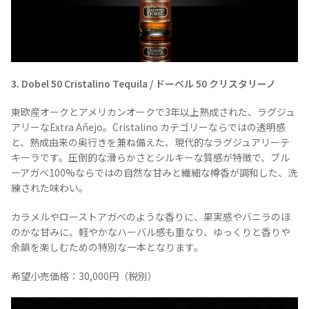
3. Dobel 50 Cristalino Tequila / ドーベル 50 クリスタリーノ
東欧産オークとアメリカンオークで3年以上熟成された、ラグジュ
アリーなExtra Añejo。Cristalino カテゴリーならではの透明感
と、熟成由来の奥行きを兼ね備えた、現代的なラグジュアリーテ
キーラです。圧倒的な滑らかさとシルキーな質感が特徴で、ブル
ーアガベ100%ならではの自然な甘みと繊細な樽香が調和した、洗
練された味わい。
カラメルやローストアガベのような香りに、果実感やバニラのほ
のかな甘みに、軽やかなハーバル感も重なり、ゆっくりと香りや
余韻を楽しむための特別な一本となります。
希望小売価格：30,000円（税別）