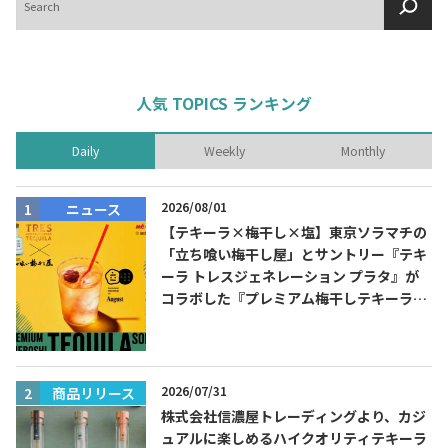
索
人気 TOPICS ランキング
Daily
Weekly
Monthly
2026/08/01
ニュース
【テキーラ×梅干し×塩】東京ソラマチの
「立ち喰い梅干し屋」とサントリー『テキ
ーラ トレスジェネレーション プラタ』が
コラボした『プレミアム梅干しテキーラソ
ーダ』を8月限定メニューに！
2026/07/31
商品リリース
株式会社信濃屋トレーディングより、カジ
ュアルに楽しめるハイクオリティテキーラ