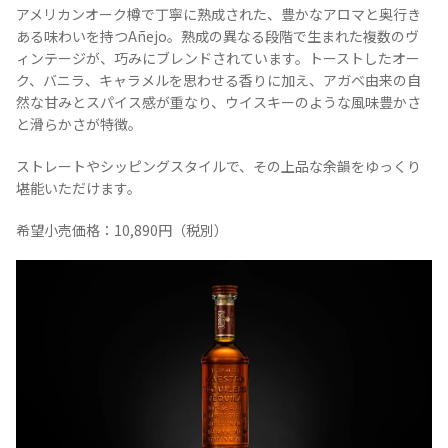
アメリカンオーク樽で丁寧に熟成された、豊かなアロマと奥行き
ある味わいを持つAñejo。熟成の異なる段階で生まれた複数のヴ
ィンテージが、巧みにブレンドされています。トーストしたオー
ク、バニラ、キャラメルを思わせる香りに加え、アガベ由来の自
然な甘みとスパイス感が重なり、ウイスキーのような風味豊かさ
と滑らかさが特徴。
ストレートやシッピングスタイルで、その上品な余韻をゆっくり
堪能いただけます。
希望小売価格：10,890円（税別）
COPYRIGHT © JUAST All rights reserved.