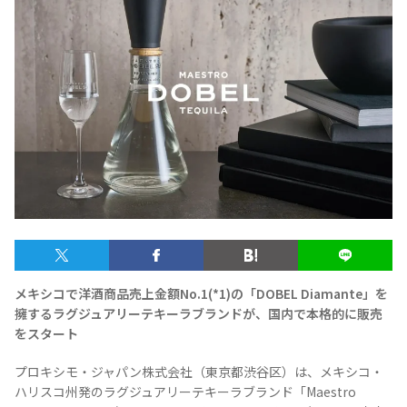
テキーラマップ
Tequila Map
メキシコ料理
Cuisines of Mexico
メキシコ旅行
Travel of Mexico
メキシコの記念日
Events of Mexico
メキシコで洋酒商品売上金額No.1(*1)の「DOBEL Diamante」を
トピックス一覧
イベント一覧
擁するラグジュアリーテキーラブランドが、国内で本格的に販売
Topics List
Events List
をスタート
プロキシモ・ジャパン株式会社（東京都渋谷区）は、メキシコ・
テキーラ・メスカルが飲める
お問合せ
バー＆レストラン
ハリスコ州発のラグジュアリーテキーラブランド「Maestro
Contact
Bar & Restaurant