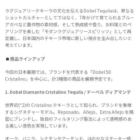
ラグジュアリーテキーラの文化を伝えるDobel Tequilaは、単なる
ショットカルチャーとしてではなく、7年かけて育てられるブルー
アガベなど農作物の素材感、そして熟成感や香り、お料理とのペ
アリングを楽しむ「モダンラグジュアリースピリッツ」として再
TEQUILA JOURNAL
定義し、日本国内のテキーラ市場に新しい視点を生み出したいと
考えています。
About
テキーラとは
商品ラインアップ
テキーラのつくり方
テキーラマーケット
今回の日本展開では、ブランドを代表する「Dobel 50
Cristalino」を中心に、計3種類の商品を展開予定です。
テキーラの飲み方
テキーラマップ
1. Dobel Diamante Cristalino Tequila / ドーベル ディアマンテ
メキシコ料理
メキシコ旅行
世界初(*2)の Cristalino テキーラとして知られ、ブランドを象徴
メキシコの記念日
トピックス
するシグネチャーモデル。Reposado、Añejo、Extra Añejo を精
密にブレンドし、独自のフィルタリング製法によって透明感のあ
る美しい液色を実現しています。
イベント一覧
テキーラ・メスカルが 飲めるバー
＆レストラン
オーク、バニラ、シナモンやアーモンド、ほのかなスモーキー感