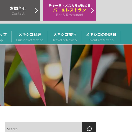
テキーラ・メスカルが飲める
お問合せ
バー＆レストラン
Contact
Bar & Restaurant
ップ
メキシコ料理
メキシコ旅行
メキシコの記念日
ap
Cuisines of Mexico
Travel of Mexico
Events of Mexico
検
索