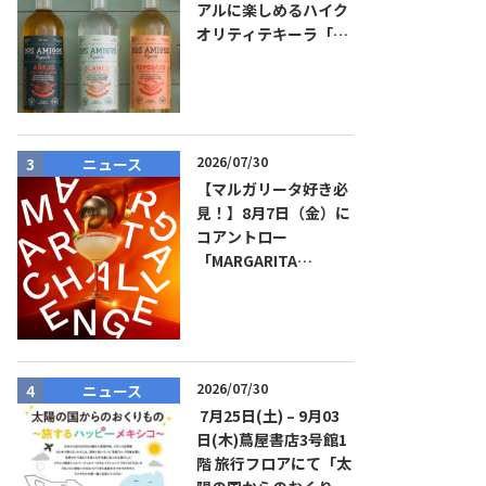
アルに楽しめるハイク
オリティテキーラ「ド
ス・アミーゴス」新発
売！
2026/07/30
ニュース
ニュース
【マルガリータ好き必
見！】8月7日（金）に
コアントロー
「MARGARITA
CHALLENGE 2026
JAPAN FINAL」観覧お
よびアフターパーティ
イベント開催！参加費
無料！
2026/07/30
ニュース
商品リリー
7月25日(土) – 9月03
日(木)蔦屋書店3号館1
階 旅行フロアにて「太