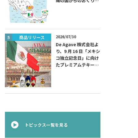
陽の国からのおくりも
の～旅するハッピーメ
キシコ」フェアを開催
2026/07/30
商品リリース
イベント
De Agave 株式会社よ
り、9 月 16 日「メキシ
コ独立記念日」に向け
たプレミアムテキーラ
『コラレホ
（Corralejo）』 展開
のご案内〜 メキシコ独
立の父ゆかりのプレミ
アムテキーラ 〜
トピックス一覧を見る