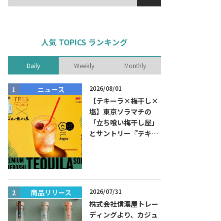
人気 TOPICS ランキング
Daily
Weekly
Monthly
2026/08/01
ニュース
商品リリー
【テキーラ×梅干し×
塩】東京ソラマチの
「立ち喰い梅干し屋」
とサントリー『テキー
ラ トレスジェネレーシ
ョン プラタ』がコラボ
した『プレミアム梅干
しテキーラソーダ』を
8月限定メニューに！
2026/07/31
商品リリース
ニュース
株式会社信濃屋トレー
ディングより、カジュ