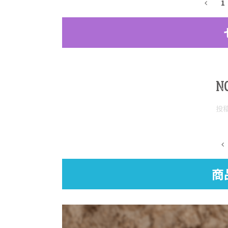
1
N
投
商