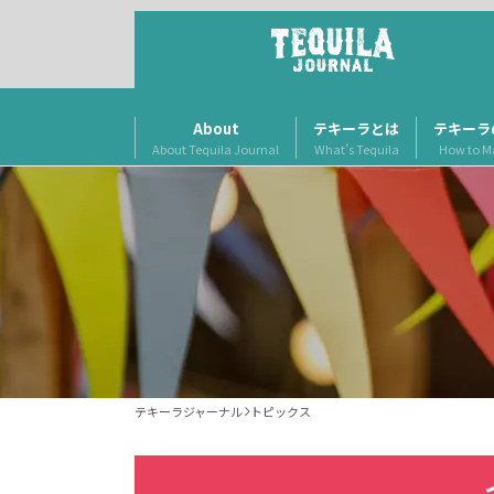
About
テキーラとは
テキーラ
About Tequila Journal
What’s Tequila
How to M
テキーラジャーナル
トピックス