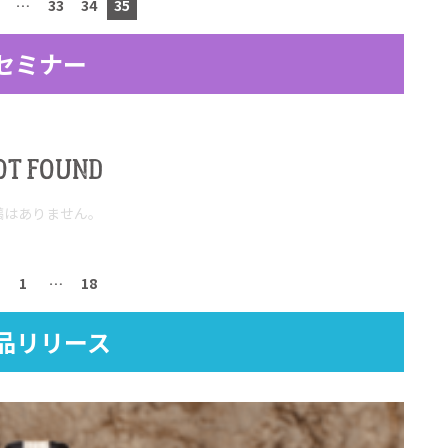
…
33
34
35
セミナー
OT FOUND
稿はありません。
1
…
18
品リリース