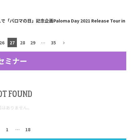
ILLで「パロマの日」記念企画Paloma Day 2021 Release Tour in
26
27
28
29
…
35
セミナー
OT FOUND
稿はありません。
1
…
18