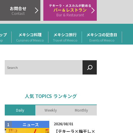
テキーラ・メスカルが飲める
お問合せ
バー＆レストラン
Contact
Bar & Restaurant
ップ
メキシコ料理
メキシコ旅行
メキシコの記念日
ap
Cuisines of Mexico
Travel of Mexico
Events of Mexico
検
索
人気 TOPICS ランキング
Daily
Weekly
Monthly
2026/08/01
ニュース
商品リリー
【テキーラ×梅干し×