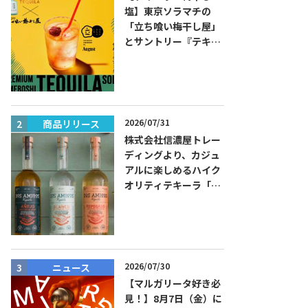
塩】東京ソラマチの
「立ち喰い梅干し屋」
とサントリー『テキー
ラ トレスジェネレーシ
ョン プラタ』がコラボ
した『プレミアム梅干
しテキーラソーダ』を
8月限定メニューに！
2026/07/31
商品リリース
ニュース
株式会社信濃屋トレー
ディングより、カジュ
アルに楽しめるハイク
オリティテキーラ「ド
ス・アミーゴス」新発
売！
2026/07/30
ニュース
ニュース
【マルガリータ好き必
見！】8月7日（金）に