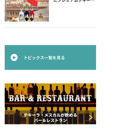
『コラレホ
（Corralejo）』 展開
のご案内〜 メキシコ独
立の父ゆかりのプレミ
アムテキーラ 〜
トピックス一覧を見る