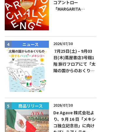
コアントロー
「MARGARITA
CHALLENGE 2026
JAPAN FINAL」観覧お
よびアフターパーティ
イベント開催！参加費
無料！
2026/07/30
ニュース
商品リリー
7月25日(土) – 9月03
日(木)蔦屋書店3号館1
階 旅行フロアにて「太
陽の国からのおくりも
の～旅するハッピーメ
キシコ」フェアを開催
2026/07/30
商品リリース
商品リリー
De Agave 株式会社よ
り、9 月 16 日「メキシ
コ独立記念日」に向け
たプレミアムテキーラ