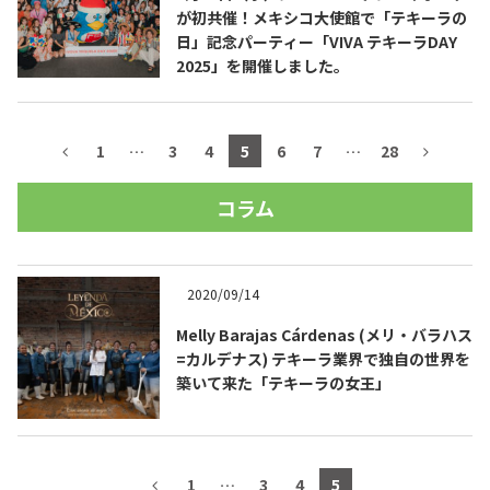
が初共催！メキシコ大使館で「テキーラの
日」記念パーティー「VIVA テキーラDAY
2025」を開催しました。
1
…
3
4
5
6
7
…
28
コラム
2020/09/14
Melly Barajas Cárdenas (メリ・バラハス
=カルデナス) テキーラ業界で独自の世界を
築いて来た「テキーラの女王」
1
…
3
4
5