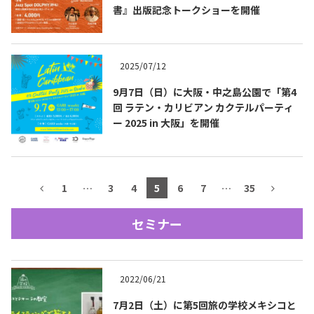
書』出版記念トークショーを開催
テキーラマップ
Tequila Map
2025/07/12
メキシコ料理
Cuisines of Mexico
9月7日（日）に大阪・中之島公園で「第4
回 ラテン・カリビアン カクテルパーティ
ー 2025 in 大阪」を開催
メキシコ旅行
Travel of Mexico
メキシコの記念日
1
…
3
4
5
6
7
…
35
Events of Mexico
セミナー
トピックス一覧
イベント一覧
Topics List
Events List
2022/06/21
テキーラ・メスカルが飲める
お問合せ
バー＆レストラン
7月2日（土）に第5回旅の学校メキシコと
Contact
Bar & Restaurant