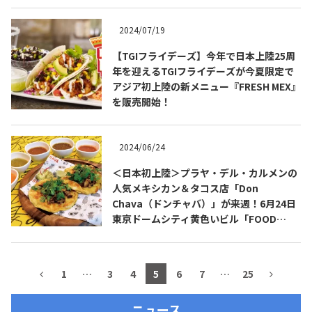
2024/07/19
【TGIフライデーズ】今年で日本上陸25周
年を迎えるTGIフライデーズが今夏限定で
アジア初上陸の新メニュー『FRESH MEX』
を販売開始！
2024/06/24
＜日本初上陸＞プラヤ・デル・カルメンの
人気メキシカン＆タコス店「Don
COPYRIGHT © JUAST All rights reserved.
Chava（ドンチャバ）」が来週！6月24日
東京ドームシティ黄色いビル「FOOD
STADIUM TOKYO」にオープン！
1
…
3
4
5
6
7
…
25
ニュース