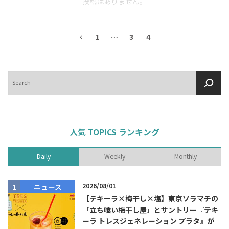
投稿はありません。
1
…
3
4
検
索
人気 TOPICS ランキング
Daily
Weekly
Monthly
2026/08/01
ニュース
【テキーラ×梅干し×塩】東京ソラマチの
「立ち喰い梅干し屋」とサントリー『テキ
ーラ トレスジェネレーション プラタ』が