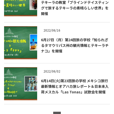
テキーラの教室「ブラインドテイスティン
グで旅するテキーラの素晴らしい世界」を
開催
2022/06/16
6月27日（月）第24回旅の学校「知られざ
るタマウリパス州の観光情報とテキーラチ
Tequila Journal SNS
在日メキシコ大使館 SNS
ナコ」を開催
2022/06/02
6月14日(火)第23回旅の学校 メキシコ旅行
最新情報とオアハカ旅レポート＆日本未入
荷メスカル「Las Tonas」試飲会を開催