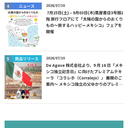
2026/07/30
ニュース
7月25日(土) – 9月03日(木)蔦屋書店3号館1
階 旅行フロアにて「太陽の国からのおくり
もの～旅するハッピーメキシコ」フェアを
開催
2026/07/30
商品リリース
De Agave 株式会社より、9 月 16 日「メキ
シコ独立記念日」に向けたプレミアムテキ
ーラ 『コラレホ（Corralejo）』 展開のご
案内〜 メキシコ独立の父ゆかりのプレミア
ムテキーラ 〜