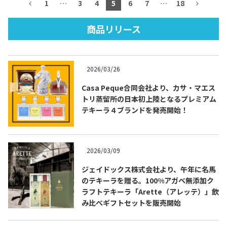
1
…
3
4
5
6
7
…
18
商品リリース
TEQUILA JOURNAL
2026/03/26
About
テキーラとは
Casa Peque合同会社より、カサ・マエス
トリ蒸留所の日本初上陸となるプレミアム
テキーラのつくり方
テキーラマーケット
テキーラ４ブランドを発売開始！
テキーラの飲み方
テキーラマップ
2026/03/09
メキシコ料理
メキシコ旅行
ジェイドックス株式会社より、午年に名馬
のテキーラを贈る。100%アガベ無添加ク
メキシコの記念日
トピックス
ラフトテキーラ「Arette（アレッテ）」飲
み比べギフトセットを販売開始
イベント一覧
テキーラ・メスカルが 飲めるバー
＆レストラン