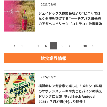
2026/03/06
お問合せ
プライバシーポリシー
サイトマップ
ジェイドックス株式会社より“ピニャでは
なく樹液を蒸留する”──チアパス州伝統
のアガベスピリッツ「コミテコ」取扱開始
1
…
3
4
5
6
7
…
38
飲食業界情報
2024/07/25
横浜赤レンガ倉庫で楽しむ！メキシコ料理
のサボテンステーキや丸ごとパインの映え
ドリンクに舌鼓『Red Brick Amigos!
2024』７月27日(土)より開催！