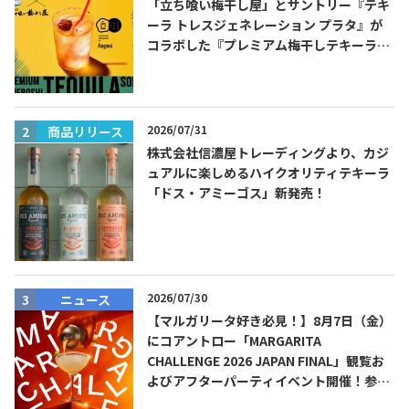
「立ち喰い梅干し屋」とサントリー『テキ
ーラ トレスジェネレーション プラタ』が
コラボした『プレミアム梅干しテキーラソ
ーダ』を8月限定メニューに！
2026/07/31
商品リリース
株式会社信濃屋トレーディングより、カジ
Tequila Journal SNS
在日メキシコ大使館 SNS
ュアルに楽しめるハイクオリティテキーラ
「ドス・アミーゴス」新発売！
2026/07/30
ニュース
【マルガリータ好き必見！】8月7日（金）
にコアントロー「MARGARITA
CHALLENGE 2026 JAPAN FINAL」観覧お
よびアフターパーティイベント開催！参加
費無料！