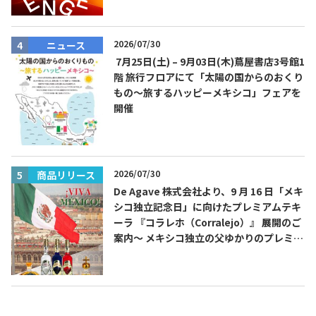
2026/07/30
ニュース
7月25日(土) – 9月03日(木)蔦屋書店3号館1
TEQUILA JOURNAL
階 旅行フロアにて「太陽の国からのおくり
もの～旅するハッピーメキシコ」フェアを
開催
About
テキーラとは
テキーラのつくり方
テキーラマーケット
2026/07/30
商品リリース
テキーラの飲み方
テキーラマップ
De Agave 株式会社より、9 月 16 日「メキ
シコ独立記念日」に向けたプレミアムテキ
メキシコ料理
メキシコ旅行
ーラ 『コラレホ（Corralejo）』 展開のご
案内〜 メキシコ独立の父ゆかりのプレミア
メキシコの記念日
トピックス
ムテキーラ 〜
イベント一覧
テキーラ・メスカルが 飲めるバー
＆レストラン