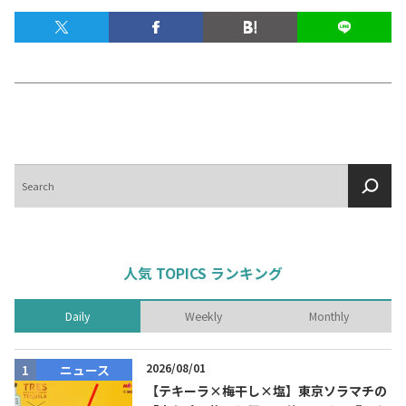
テキーラマップ
Tequila Map
メキシコ料理
Cuisines of Mexico
メキシコ旅行
検
Travel of Mexico
索
メキシコの記念日
Events of Mexico
人気 TOPICS ランキング
トピックス一覧
イベント一覧
Daily
Weekly
Monthly
Topics List
Events List
2026/08/01
ニュース
テキーラ・メスカルが飲める
お問合せ
バー＆レストラン
【テキーラ×梅干し×塩】東京ソラマチの
Contact
Bar & Restaurant