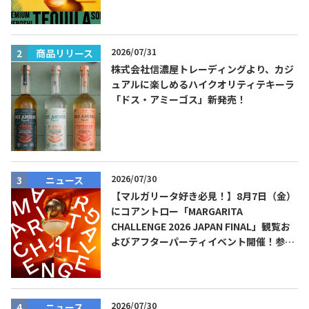
ーダ』を8月限定メニューに！
2026/07/31
商品リリース
株式会社信濃屋トレーディングより、カジ
ュアルに楽しめるハイクオリティテキーラ
「ドス・アミーゴス」新発売！
Tequila Journal SNS
在日メキシコ大使館 SNS
2026/07/30
ニュース
【マルガリータ好き必見！】8月7日（金）
にコアントロー「MARGARITA
CHALLENGE 2026 JAPAN FINAL」観覧お
よびアフターパーティイベント開催！参加
費無料！
2026/07/30
ニュース