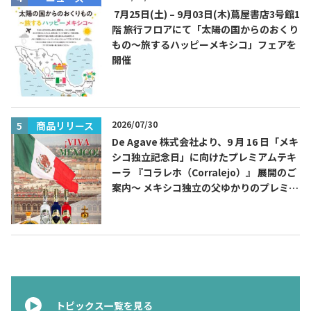
7月25日(土) – 9月03日(木)蔦屋書店3号館1
階 旅行フロアにて「太陽の国からのおくり
もの～旅するハッピーメキシコ」フェアを
開催
TEQUILA JOURNAL
About
テキーラとは
2026/07/30
商品リリース
De Agave 株式会社より、9 月 16 日「メキ
テキーラのつくり方
テキーラマーケット
シコ独立記念日」に向けたプレミアムテキ
ーラ 『コラレホ（Corralejo）』 展開のご
テキーラの飲み方
テキーラマップ
案内〜 メキシコ独立の父ゆかりのプレミア
ムテキーラ 〜
メキシコ料理
メキシコ旅行
メキシコの記念日
トピックス
イベント一覧
テキーラ・メスカルが 飲めるバー
＆レストラン
トピックス一覧を見る