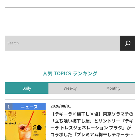
テキーラマップ
Tequila Map
メキシコ料理
Cuisines of Mexico
検
索
メキシコ旅行
Travel of Mexico
人気 TOPICS ランキング
メキシコの記念日
Events of Mexico
Daily
Weekly
Monthly
2026/08/01
ニュース
トピックス一覧
イベント一覧
【テキーラ×梅干し×塩】東京ソラマチの
Topics List
Events List
「立ち喰い梅干し屋」とサントリー『テキ
ーラ トレスジェネレーション プラタ』が
テキーラ・メスカルが飲める
お問合せ
バー＆レストラン
コラボした『プレミアム梅干しテキーラソ
Contact
Bar & Restaurant