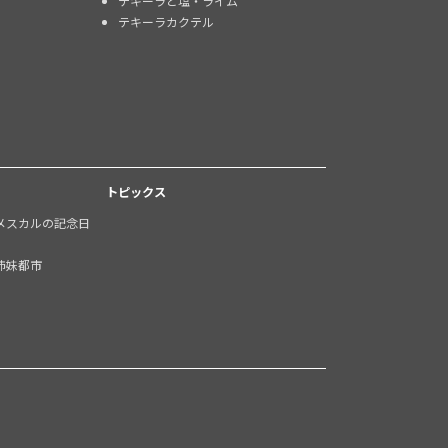
テキーラと塩・ライム
テキーラカクテル
トピックス
メスカルの記念日
姉妹都市