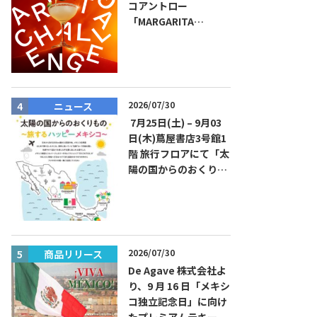
コアントロー
「MARGARITA
CHALLENGE 2026
JAPAN FINAL」観覧お
よびアフターパーティ
イベント開催！参加費
無料！
2026/07/30
ニュース
ニュース
7月25日(土) – 9月03
日(木)蔦屋書店3号館1
階 旅行フロアにて「太
陽の国からのおくりも
の～旅するハッピーメ
キシコ」フェアを開催
2026/07/30
商品リリース
商品リリー
De Agave 株式会社よ
り、9 月 16 日「メキシ
コ独立記念日」に向け
たプレミアムテキーラ