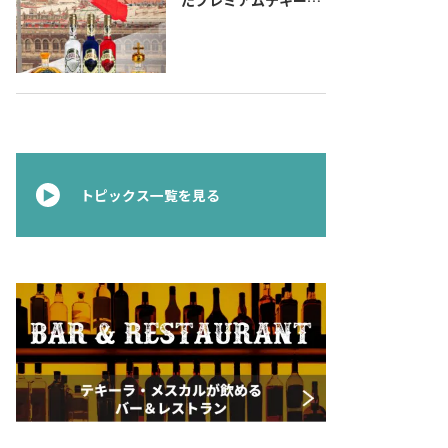
『コラレホ
（Corralejo）』 展開
のご案内〜 メキシコ独
立の父ゆかりのプレミ
アムテキーラ 〜
トピックス一覧を見る