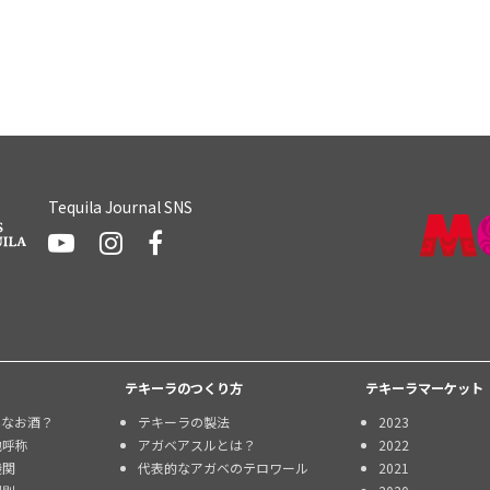
Tequila Journal SNS
テキーラのつくり方
テキーラマーケット
んなお酒？
テキーラの製法
2023
地呼称
アガベアスルとは？
2022
機関
代表的なアガベのテロワール
2021