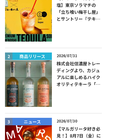
塩】東京ソラマチの
「立ち喰い梅干し屋」
とサントリー『テキー
ラ トレスジェネレーシ
ョン プラタ』がコラボ
した『プレミアム梅干
しテキーラソーダ』を
8月限定メニューに！
2026/07/31
商品リリース
ニュース
株式会社信濃屋トレー
ディングより、カジュ
アルに楽しめるハイク
オリティテキーラ「ド
ス・アミーゴス」新発
売！
2026/07/30
ニュース
商品リリー
【マルガリータ好き必
見！】8月7日（金）に