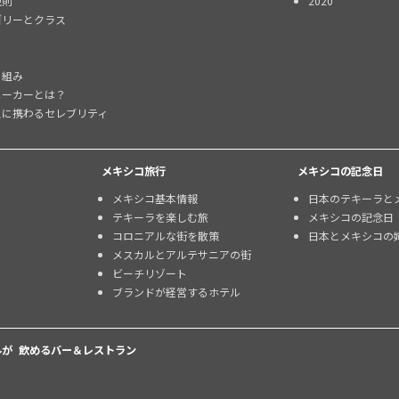
規則
2020
ゴリーとクラス
り組み
メーカーとは？
スに携わるセレブリティ
メキシコ旅行
メキシコの記念日
メキシコ基本情報
日本のテキーラと
テキーラを楽しむ旅
メキシコの記念日
コロニアルな街を散策
日本とメキシコの
メスカルとアルテサニアの街
ビーチリゾート
ブランドが経営するホテル
が 飲めるバー＆レストラン