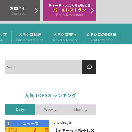
テキーラ・メスカルが飲める
お問合せ
バー＆レストラン
Contact
Bar & Restaurant
ップ
メキシコ料理
メキシコ旅行
メキシコの記念日
ap
Cuisines of Mexico
Travel of Mexico
Events of Mexico
検
索
人気 TOPICS ランキング
Daily
Weekly
Monthly
2026/08/01
ニュース
商品リリー
【テキーラ×梅干し×