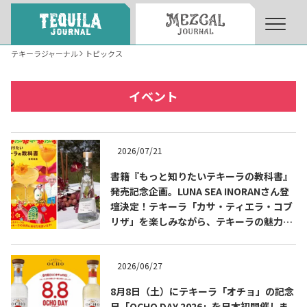
テキーラジャーナル
トピックス
About
About Tequila Journal
イベント
テキーラとは
What’s Tequila
2026/07/21
テキーラのつくり方
書籍『もっと知りたいテキーラの教科書』
How to Make Tequila
発売記念企画。LUNA SEA INORANさん登
壇決定！テキーラ「カサ・ティエラ・コブ
リザ」を楽しみながら、テキーラの魅力を
テキーラマーケット
Tequila Market
知る出版記念トークイベント 8月3日
（月）代官山 蔦屋書店にて開催！書籍『も
っと知りたいテキーラの教科書』発売記念
2026/06/27
テキーラの飲み方
How to Drink Tequila
企画。
8月8日（土）にテキーラ「オチョ」の記念
日「OCHO DAY 2026」を日本初開催しま