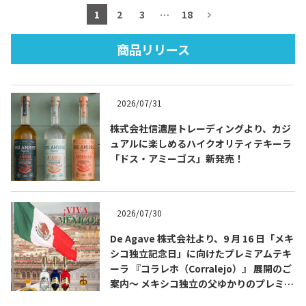
1
2
3
…
18
商品リリース
TEQUILA JOURNAL
2026/07/31
About
テキーラとは
株式会社信濃屋トレーディングより、カジ
テキーラのつくり方
テキーラマーケット
ュアルに楽しめるハイクオリティテキーラ
「ドス・アミーゴス」新発売！
テキーラの飲み方
テキーラマップ
メキシコ料理
メキシコ旅行
2026/07/30
De Agave 株式会社より、9 月 16 日「メキ
メキシコの記念日
トピックス
シコ独立記念日」に向けたプレミアムテキ
ーラ 『コラレホ（Corralejo）』 展開のご
イベント一覧
テキーラ・メスカルが 飲めるバー
案内〜 メキシコ独立の父ゆかりのプレミア
＆レストラン
ムテキーラ 〜