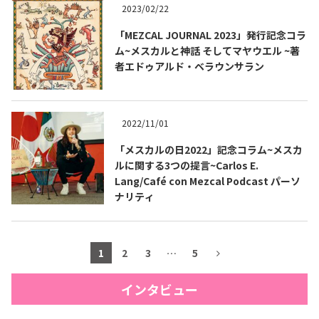
2023/02/22
「MEZCAL JOURNAL 2023」発行記念コラ
ム~メスカルと神話 そしてマヤウエル ~著
者エドゥアルド・ベラウンサラン
2022/11/01
「メスカルの日2022」記念コラム~メスカ
ルに関する3つの提言~Carlos E.
Lang/Café con Mezcal Podcast パーソ
ナリティ
1
2
3
…
5
インタビュー