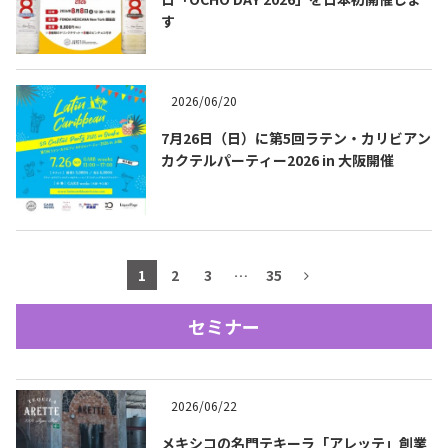
す
テキーラマップ
Tequila Map
2026/06/20
メキシコ料理
Cuisines of Mexico
7月26日（日）に第5回ラテン・カリビアン
カクテルパーティー2026 in 大阪開催
メキシコ旅行
Travel of Mexico
メキシコの記念日
Events of Mexico
1
2
3
…
35
セミナー
トピックス一覧
イベント一覧
Topics List
Events List
2026/06/22
テキーラ・メスカルが飲める
お問合せ
バー＆レストラン
Contact
メキシコの名門テキーラ「アレッテ」創業
Bar & Restaurant