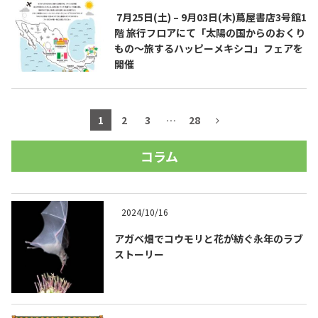
7月25日(土) – 9月03日(木)蔦屋書店3号館1
階 旅行フロアにて「太陽の国からのおくり
もの～旅するハッピーメキシコ」フェアを
開催
1
2
3
…
28
コラム
2024/10/16
アガベ畑でコウモリと花が紡ぐ永年のラブ
ストーリー