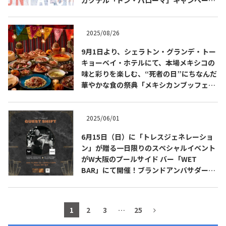
を展開
2025/08/26
9月1日より、シェラトン・グランデ・トー
キョーベイ・ホテルにて、本場メキシコの
味と彩りを楽しむ、“死者の日”にちなんだ
華やかな食の祭典「メキシカンブッフェ」
を開催
2025/06/01
6月15日（日）に「トレスジェネレーショ
COPYRIGHT © JUAST All rights reserved.
ン」が贈る一日限りのスペシャルイベント
がW大阪のプールサイド バー「WET
BAR」にて開催！ブランドアンバサダーの
高橋 卓志 氏（九月のライオン）も登場！
1
2
3
…
25