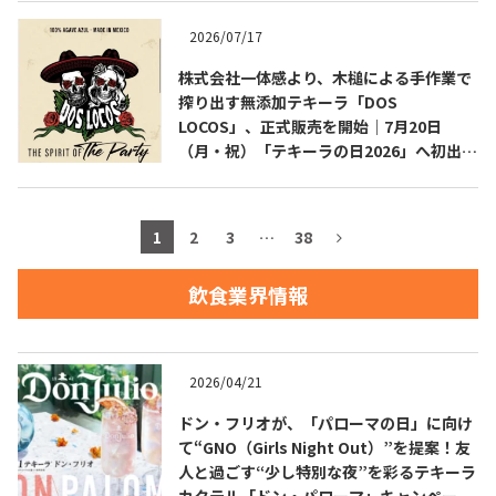
2026/07/17
お問合せ
プライバシーポリシー
サイトマップ
株式会社一体感より、木槌による手作業で
搾り出す無添加テキーラ「DOS
LOCOS」、正式販売を開始｜7月20日
（月・祝）「テキーラの日2026」へ初出
展・試飲ブース設置
1
2
3
…
38
飲食業界情報
2026/04/21
ドン・フリオが、「パローマの日」に向け
て“GNO（Girls Night Out）”を提案！友
人と過ごす“少し特別な夜”を彩るテキーラ
カクテル「ドン・パローマ」キャンペーン