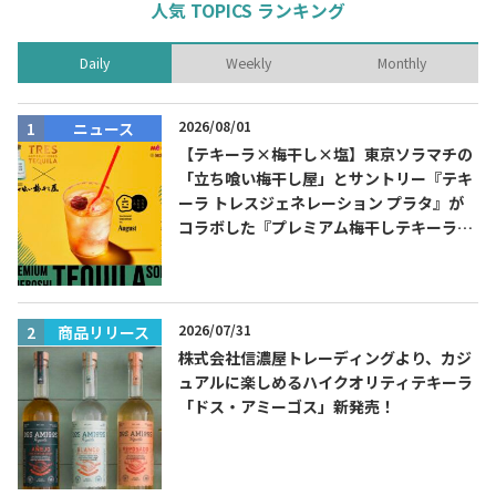
人気 TOPICS ランキング
Daily
Weekly
Monthly
2026/08/01
ニュース
【テキーラ×梅干し×塩】東京ソラマチの
「立ち喰い梅干し屋」とサントリー『テキ
ーラ トレスジェネレーション プラタ』が
コラボした『プレミアム梅干しテキーラソ
ーダ』を8月限定メニューに！
2026/07/31
商品リリース
株式会社信濃屋トレーディングより、カジ
ュアルに楽しめるハイクオリティテキーラ
「ドス・アミーゴス」新発売！