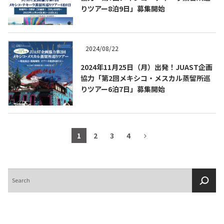
りツアー8泊9日」募集開始
2024/08/22
2024年11月25日（月）出発！JUAST企画
協力「第2回メキシコ・メスカル蒸留所巡
りツアー6泊7日」募集開始
1
2
3
4
検
索