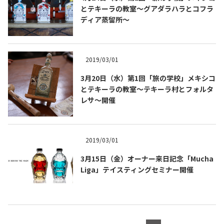
とテキーラの教室〜グアダラハラとコフラ
ディア蒸留所～
2019/03/01
3月20日（水）第1回「旅の学校」メキシコ
とテキーラの教室〜テキーラ村とフォルタ
Tequila Journal SNS
在日メキシコ大使館 SNS
レサ〜開催
2019/03/01
3月15日（金）オーナー来日記念「Mucha
Liga」テイスティングセミナー開催