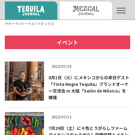
テキーラジャーナル
トピックス
About
About Tequila Journal
イベント
テキーラとは
What’s Tequila
2023/07/19
テキーラのつくり方
8月1日（火）にメキシコからの来日ゲスト
How to Make Tequila
「Tinta Negra Tequila」ブランドオーナ
ー交流会 in 大阪「Salón de México」を
開催
テキーラマーケット
Tequila Market
2023/07/13
テキーラの飲み方
How to Drink Tequila
7月29日（土）に十色とうがらしファーム
でメキシコのとうがらし収穫体験＆メキシ