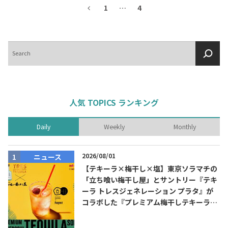
1
…
4
検
索
人気 TOPICS ランキング
Daily
Weekly
Monthly
2026/08/01
ニュース
【テキーラ×梅干し×塩】東京ソラマチの
「立ち喰い梅干し屋」とサントリー『テキ
ーラ トレスジェネレーション プラタ』が
コラボした『プレミアム梅干しテキーラソ
ーダ』を8月限定メニューに！