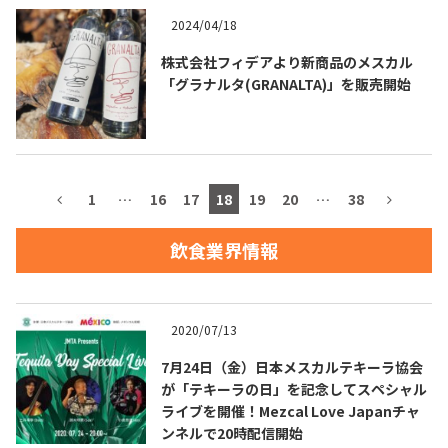
2024/04/18
お問合せ
プライバシーポリシー
サイトマップ
株式会社フィデアより新商品のメスカル
「グラナルタ(GRANALTA)」を販売開始
1
…
16
17
18
19
20
…
38
飲食業界情報
2020/07/13
7月24日（金）日本メスカルテキーラ協会
が「テキーラの日」を記念してスペシャル
ライブを開催！Mezcal Love Japanチャ
ンネルで20時配信開始