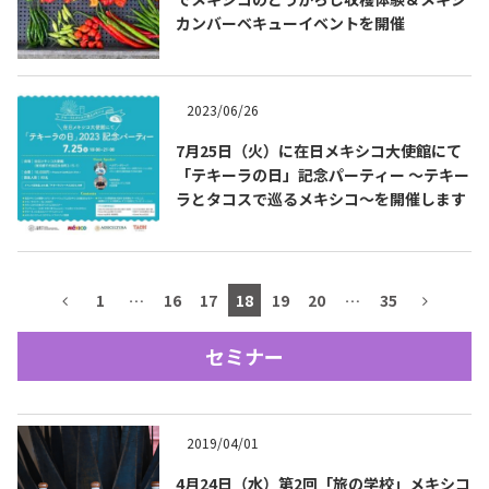
カンバーベキューイベントを開催
テキーラマップ
Tequila Map
2023/06/26
メキシコ料理
Cuisines of Mexico
7月25日（火）に在日メキシコ大使館にて
「テキーラの日」記念パーティー ～テキー
ラとタコスで巡るメキシコ～を開催します
メキシコ旅行
Travel of Mexico
メキシコの記念日
Events of Mexico
1
…
16
17
18
19
20
…
35
セミナー
トピックス一覧
イベント一覧
Topics List
Events List
2019/04/01
テキーラ・メスカルが飲める
お問合せ
バー＆レストラン
Contact
4月24日（水）第2回「旅の学校」メキシコ
Bar & Restaurant