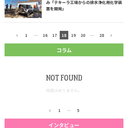
み「テキーラ工場からの排水浄化用化学装
置を開発」
1
…
16
17
18
19
20
…
28
コラム
NOT FOUND
投稿はありません。
1
…
5
インタビュー