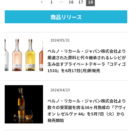
1
…
16
17
18
商品リリース
TEQUILA JOURNAL
2024/05/31
About
テキーラとは
ペルノ・リカール・ジャパン株式会社より
厳選された原料と代々継承されるレシピが
テキーラのつくり方
テキーラマーケット
生み出すプライベートテキーラ「コディゴ
1530」を6月17日(月)新発売
テキーラの飲み方
テキーラマップ
2024/04/23
メキシコ料理
メキシコ旅行
ペルノ・リカール・ジャパン株式会社より
メキシコの記念日
トピックス
数々の受賞歴を誇る36ヶ月熟成の「アヴィ
オン レゼルヴァ 44」を5月7日（火）から
イベント一覧
テキーラ・メスカルが 飲めるバー
発売開始
＆レストラン