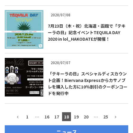
2020/07/08
7月23日（木・祝）北海道・函館で「テキ
ーラの日」記念イベントTEQUILA DAY
2020 in lol_HAKODATEが開催！
2020/07/07
「テキーラの日」スペシャルディスカウン
ト企画！Biervana Expressからカサノブ
COPYRIGHT © JUAST All rights reserved.
レを購入した方に10％割引のクーポンコー
ドを発行中
1
…
16
17
18
19
20
…
25
ニュース