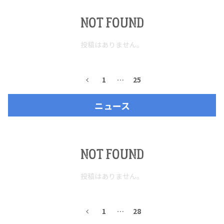
NOT FOUND
投稿はありません。
TEQUILA JOURNAL
About
テキーラとは
1
…
25
テキーラのつくり方
テキーラマーケット
ニュース
テキーラの飲み方
テキーラマップ
NOT FOUND
メキシコ料理
メキシコ旅行
投稿はありません。
メキシコの記念日
トピックス
イベント一覧
テキーラ・メスカルが 飲めるバー
1
…
28
＆レストラン