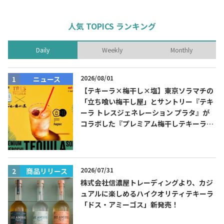
人気 TOPICS ランキング
Daily
Weekly
Monthly
2026/08/01
ニュース
【テキーラ×梅干し×塩】東京ソラマチの
「立ち喰い梅干し屋」とサントリー『テキ
ーラ トレスジェネレーション プラタ』が
コラボした『プレミアム梅干しテキーラソ
ーダ』を8月限定メニューに！
2026/07/31
商品リリース
株式会社信濃屋トレーディングより、カジ
ュアルに楽しめるハイクオリティテキーラ
「ドス・アミーゴス」新発売！