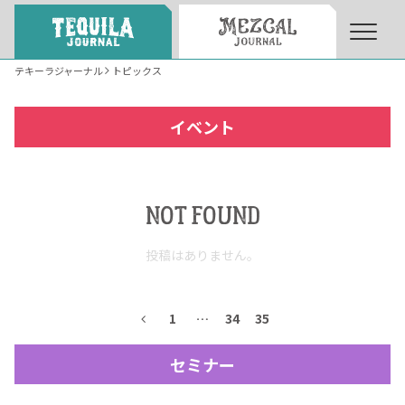
テキーラジャーナル
トピックス
About
About Tequila Journal
イベント
テキーラとは
What’s Tequila
NOT FOUND
テキーラのつくり方
How to Make Tequila
投稿はありません。
テキーラマーケット
Tequila Market
1
…
34
35
セミナー
テキーラの飲み方
How to Drink Tequila