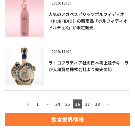
2019/12/19
人気のアガベスピリッツポルフィディオ
（PORFIDIO）の新商品「ポルフィディオ
ドルチェX」が限定発売
2019/11/02
Tequila Journal SNS
在日メキシコ大使館 SNS
ラ・コフラディア社の日本初上陸テキーラ
が大和貿易株式会社より発売開始
1
…
34
35
36
37
38
飲食業界情報