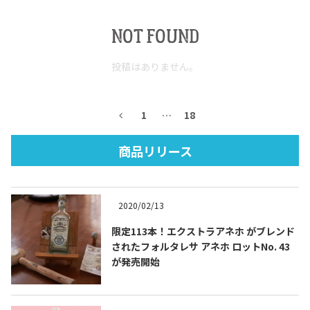
テキーラマップ
Tequila Map
NOT FOUND
投稿はありません。
メキシコ料理
Cuisines of Mexico
1
…
18
メキシコ旅行
Travel of Mexico
商品リリース
メキシコの記念日
Events of Mexico
2020/02/13
限定113本！エクストラアネホ がブレンド
トピックス一覧
イベント一覧
されたフォルタレサ アネホ ロットNo. 43
Topics List
Events List
が発売開始
テキーラ・メスカルが飲める
お問合せ
バー＆レストラン
Contact
Bar & Restaurant