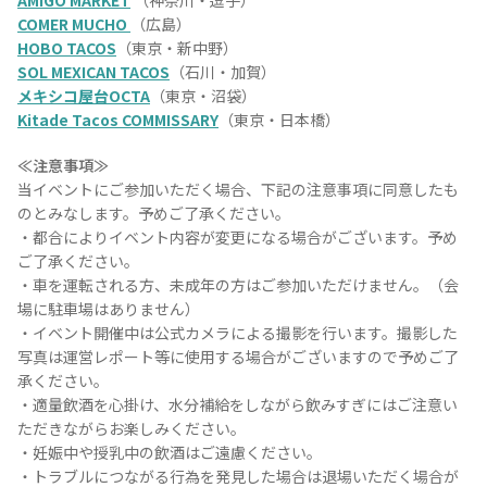
AMIGO MARKET
（神奈川・逗子）
COMER MUCHO
（広島）
HOBO TACOS
（東京・新中野）
SOL MEXICAN TACOS
（石川・加賀）
メキシコ屋台OCTA
（東京・沼袋）
Kitade Tacos COMMISSARY
（東京・日本橋）
≪注意事項≫
当イベントにご参加いただく場合、下記の注意事項に同意したも
のとみなします。予めご了承ください。
・都合によりイベント内容が変更になる場合がございます。予め
ご了承ください。
・車を運転される方、未成年の方はご参加いただけません。（会
COPYRIGHT © JUAST All rights reserved.
場に駐車場はありません）
・イベント開催中は公式カメラによる撮影を行います。撮影した
写真は運営レポート等に使用する場合がございますので予めご了
承ください。
・適量飲酒を心掛け、水分補給をしながら飲みすぎにはご注意い
ただきながらお楽しみください。
・妊娠中や授乳中の飲酒はご遠慮ください。
・トラブルにつながる行為を発見した場合は退場いただく場合が