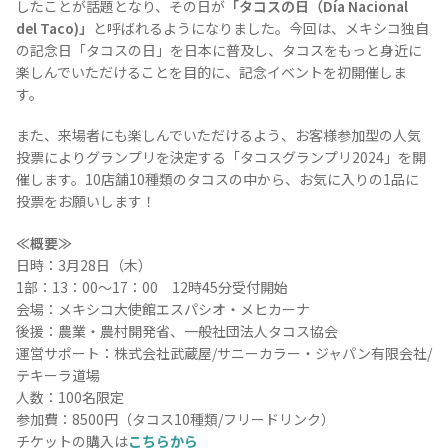
したことが話題となり、その日が
「タコスの日（Día Nacional
del Taco)」
と呼ばれるようになりました。今回は、メキシコ独自
の記念日「タコスの日」を日本に普及し、タコスをもっと身近に
楽しんでいただけることを目的に、記念イベントを初開催しま
す。
また、来場者にも楽しんでいただけるよう、お客様参加型の人気
投票によりグランプリを決定する「タコスグランプリ2024」を開
催します。10店舗10種類のタコスの中から、お気に入りの1品に
Tequila Journal SNS
在日メキシコ大使館 SNS
投票をお願いします！
≪概要≫
日時：3月28日（木）
1部：13：00～17：00 12時45分受付開始
会場：メキシコ大使館エスパシオ・メヒカーナ
後援：農業・農村開発省、一般社団法人タコス協会
運営サポート：株式会社武蔵屋/サニーカラー・ジャパン有限会社/
テキーラ道場
人数：100名限定
参加費：8500円（タコス10種類/フリードリンク）
チケットの購入は
こちらから