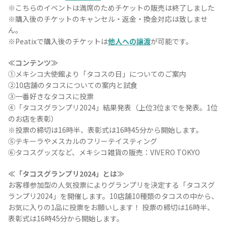
※こちらのイベントは満席のためチケットの販売は終了しました
※購入後のチケットのキャンセル・返金・換金対応は致しませ
ん。
※Peatixで購入後のチケットは
他人への譲渡
が可能です。
TEQUILA JOURNAL
≪コンテンツ≫
①メキシコ大使館より「タコスの日」についてのご案内
About
テキーラとは
②10店舗のタコスについての案内と試食
③一番好きなタコスに投票
テキーラのつくり方
テキーラマーケット
④「タコスグランプリ2024」結果発表（上位3位までを発表。1位
のお店を表彰）
※投票の締切は16時半、表彰式は16時45分から開始します。
テキーラの飲み方
テキーラマップ
⑤テキーラやメスカルのフリーテイスティング
⑥タコスグッズなど、メキシコ雑貨の販売：VIVERO TOKYO
メキシコ料理
メキシコ旅行
≪「タコスグランプリ2024」とは≫
メキシコの記念日
トピックス
お客様参加型の人気投票によりグランプリを決定する「タコスグ
ランプリ2024」を開催します。10店舗10種類のタコスの中から、
お気に入りの1品に投票をお願いします！ 投票の締切は16時半、
イベント一覧
テキーラ・メスカルが 飲めるバー
表彰式は16時45分から開始します。
＆レストラン