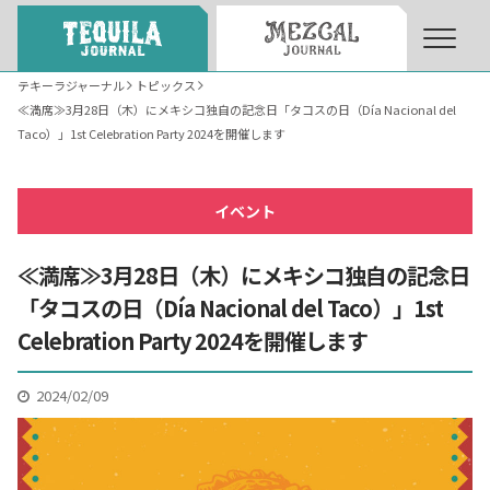
テキーラジャーナル
トピックス
≪満席≫3月28日（木）にメキシコ独自の記念日「タコスの日（Día Nacional del
About
About Tequila Journal
Taco）」1st Celebration Party 2024を開催します
テキーラとは
What’s Tequila
イベント
≪満席≫3月28日（木）にメキシコ独自の記念日
テキーラのつくり方
How to Make Tequila
「タコスの日（Día Nacional del Taco）」1st
Celebration Party 2024を開催します
テキーラマーケット
Tequila Market
2024/02/09
テキーラの飲み方
How to Drink Tequila