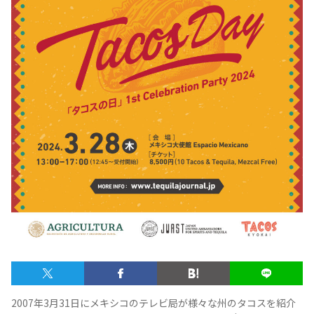
テキーラマップ
Tequila Map
メキシコ料理
Cuisines of Mexico
メキシコ旅行
Travel of Mexico
メキシコの記念日
Events of Mexico
トピックス一覧
イベント一覧
Topics List
Events List
テキーラ・メスカルが飲める
お問合せ
バー＆レストラン
2007年3月31日にメキシコのテレビ局が様々な州のタコスを紹介
Contact
Bar & Restaurant