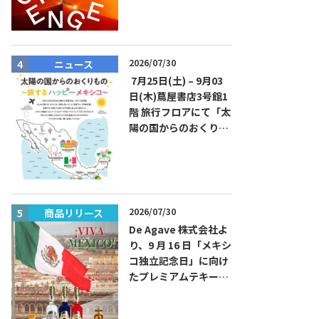
JAPAN FINAL」観覧お
よびアフターパーティ
イベント開催！参加費
無料！
2026/07/30
ニュース
商品リリー
7月25日(土) – 9月03
日(木)蔦屋書店3号館1
階 旅行フロアにて「太
陽の国からのおくりも
の～旅するハッピーメ
キシコ」フェアを開催
2026/07/30
商品リリース
イベント
De Agave 株式会社よ
り、9 月 16 日「メキシ
コ独立記念日」に向け
たプレミアムテキーラ
『コラレホ
（Corralejo）』 展開