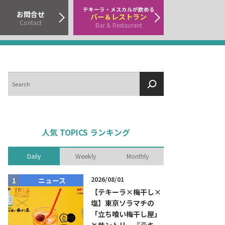
テキーラ・メスカルが飲める
お問合せ
バー＆レストラン
Contact
Bar & Restaurant
検
索
人気 TOPICS ランキング
Daily
Weekly
Monthly
2026/08/01
ニュース
商品リリー
【テキーラ×梅干し×
塩】東京ソラマチの
「立ち喰い梅干し屋」
とサントリー『テキー