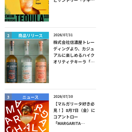
ラ トレスジェネレーシ
ョン プラタ』がコラボ
した『プレミアム梅干
しテキーラソーダ』を
8月限定メニューに！
2026/07/31
商品リリース
ニュース
株式会社信濃屋トレー
ディングより、カジュ
アルに楽しめるハイク
オリティテキーラ「ド
ス・アミーゴス」新発
売！
2026/07/30
ニュース
ニュース
【マルガリータ好き必
見！】8月7日（金）に
コアントロー
「MARGARITA
CHALLENGE 2026