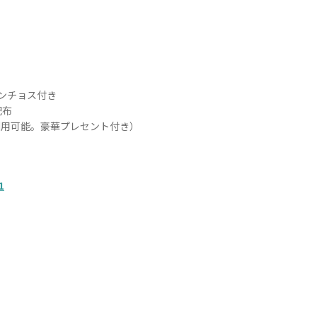
ンチョス付き
配布
まで利用可能。豪華プレセント付き）
1