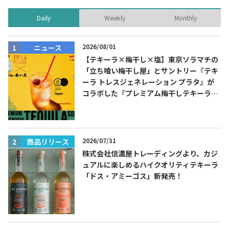
Daily
Weekly
Monthly
2026/08/01
ニュース
【テキーラ×梅干し×塩】東京ソラマチの
「立ち喰い梅干し屋」とサントリー『テキ
ーラ トレスジェネレーション プラタ』が
コラボした『プレミアム梅干しテキーラソ
ーダ』を8月限定メニューに！
2026/07/31
商品リリース
株式会社信濃屋トレーディングより、カジ
ュアルに楽しめるハイクオリティテキーラ
「ドス・アミーゴス」新発売！