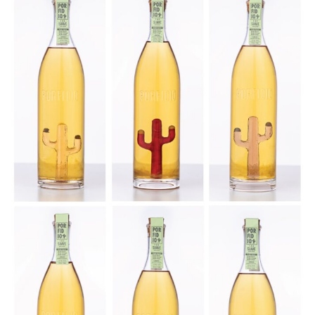
TEQUILA JOURNAL
About
テキーラとは
テキーラのつくり方
テキーラマーケット
テキーラの飲み方
テキーラマップ
メキシコ料理
メキシコ旅行
メキシコの記念日
トピックス
イベント一覧
テキーラ・メスカルが 飲めるバー
＆レストラン