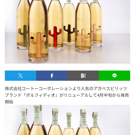
テキーラマップ
Tequila Map
メキシコ料理
Cuisines of Mexico
メキシコ旅行
Travel of Mexico
メキシコの記念日
Events of Mexico
株式会社コートーコーポレーションより人気のアガベスピリッツ
ブランド「ポルフィディオ」がリニューアルして4月中旬から発売
開始
トピックス一覧
イベント一覧
Topics List
Events List
テキーラ・メスカルが飲める
お問合せ
バー＆レストラン
Contact
Bar & Restaurant