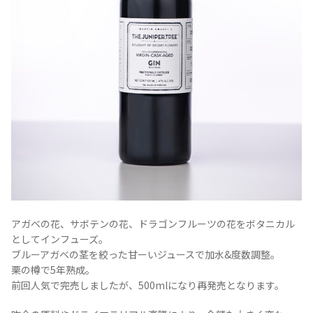
COPYRIGHT © JUAST All rights reserved.
アガベの花、サボテンの花、ドラゴンフルーツの花をボタニカル
としてインフューズ。
ブルーアガベの茎を絞った甘ーいジュースで加水&度数調整。
栗の樽で5年熟成。
前回人気で完売しましたが、500mlになり再発売となります。