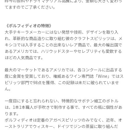
昨今の原料やドライマテリアル高騰により、金額も大きく変わっ
てますのでご了承ください。
《ポルフィディオの特徴》
大手テキーラメーカーにはない発想や技術、デザインを取り入
れ、革新的な商品造りに取り組む彼のクラフトスピリッツは、メ
キシコでは入手することの出来ないレア商品で、最大の輸出国で
あるアメリカでは、ハリウッドスターやセレブリティも愛飲する
ほどの人気商品です。
最大のマーケットであるアメリカでは、各コンクールに出品する
度に金賞を受賞しており、権威あるワイン専門誌「Wine」ではス
ピリッツ部門で98点を獲得、この記録は未だに破られていませ
ん。
一度目にすると忘れられない、特徴的なサボテン細工のボトル
は、1本1本職人が手吹きで制作する事で、すべての瓶に個性があ
ります。
ポルフィディオは定番のアガベスピリッツのみでなく、近年、オ
ーストラリアでウィスキー、ドイツでジンの蒸留に取り組んだ