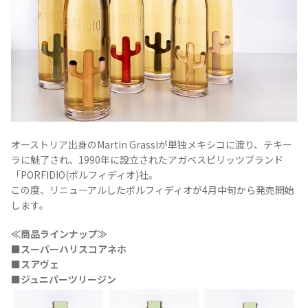
Tequila Journal SNS
在日メキシコ大使館 SNS
オーストリア出身のMartin Grasslが単独メキシコに渡り、テキー
ラに魅了され、1990年に設立されたアガベスピリッツブランド
「PORFIDIO(ポルフィディオ)社。
この度、リニューアルしたポルフィディオが4月中旬から発売開始
します。
≪商品ラインナップ≫
■スーパーハリスコアネホ
■スアヴェ
■ジュニパーツリージン