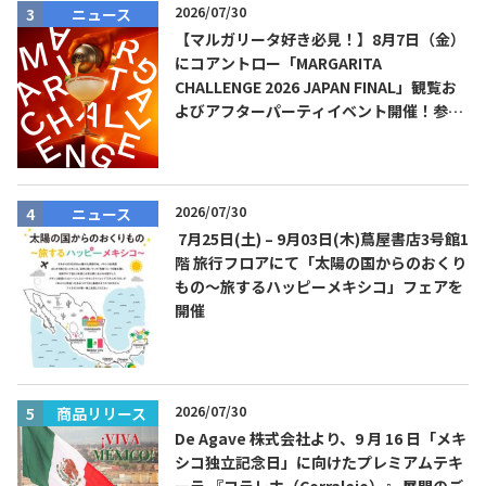
2026/07/30
ニュース
【マルガリータ好き必見！】8月7日（金）
にコアントロー「MARGARITA
CHALLENGE 2026 JAPAN FINAL」観覧お
よびアフターパーティイベント開催！参加
費無料！
2026/07/30
ニュース
7月25日(土) – 9月03日(木)蔦屋書店3号館1
階 旅行フロアにて「太陽の国からのおくり
もの～旅するハッピーメキシコ」フェアを
開催
2026/07/30
商品リリース
De Agave 株式会社より、9 月 16 日「メキ
シコ独立記念日」に向けたプレミアムテキ