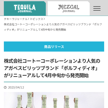
テキーラジャーナル
トピックス
株式会社コートーコーポレーションより人気のアガベスピリッツブランド「ポルフ
About
About Tequila Journal
ィディオ」がリニューアルして4月中旬から発売開始
テキーラとは
What’s Tequila
商品リリース
株式会社コートーコーポレーションより人気の
テキーラのつくり方
How to Make Tequila
アガベスピリッツブランド「ポルフィディオ」
がリニューアルして4月中旬から発売開始
テキーラマーケット
Tequila Market
2023/04/12
テキーラの飲み方
How to Drink Tequila