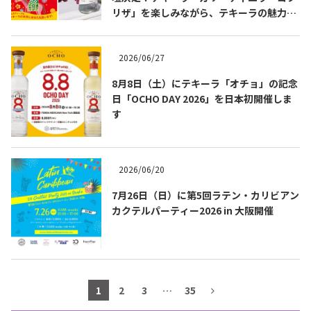
リザ」を楽しみながら、テキーラの魅力を
テキーラマップ
Tequila Map
知る出版記念トークイベント 8月3日
（月）代官山 蔦屋書店にて開催！書籍『も
っと知りたいテキーラの教科書』発売記念
2026/06/27
企画。
メキシコ料理
Cuisines of Mexico
8月8日（土）にテキーラ「オチョ」の記念
日「OCHO DAY 2026」を日本初開催しま
す
メキシコ旅行
Travel of Mexico
2026/06/20
メキシコの記念日
Events of Mexico
7月26日（日）に第5回ラテン・カリビアン
カクテルパーティー2026 in 大阪開催
トピックス一覧
イベント一覧
Topics List
Events List
テキーラ・メスカルが飲める
1
2
3
…
35
お問合せ
バー＆レストラン
Contact
Bar & Restaurant