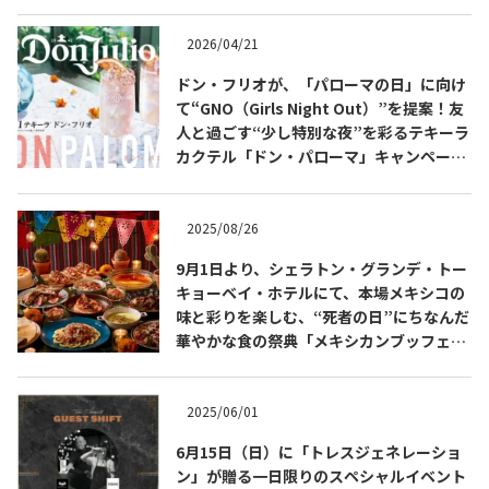
2026/04/21
ドン・フリオが、「パローマの日」に向け
て“GNO（Girls Night Out）”を提案！友
人と過ごす“少し特別な夜”を彩るテキーラ
カクテル「ドン・パローマ」キャンペーン
を展開
2025/08/26
9月1日より、シェラトン・グランデ・トー
キョーベイ・ホテルにて、本場メキシコの
COPYRIGHT © JUAST All rights reserved.
味と彩りを楽しむ、“死者の日”にちなんだ
華やかな食の祭典「メキシカンブッフェ」
を開催
2025/06/01
6月15日（日）に「トレスジェネレーショ
ン」が贈る一日限りのスペシャルイベント