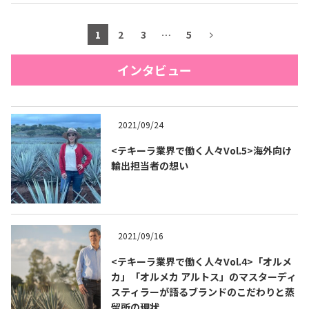
1
2
3
…
5
インタビュー
2021/09/24
<テキーラ業界で働く人々Vol.5>海外向け
輸出担当者の想い
2021/09/16
<テキーラ業界で働く人々Vol.4>「オルメ
カ」「オルメカ アルトス」のマスターディ
スティラーが語るブランドのこだわりと蒸
留所の現状