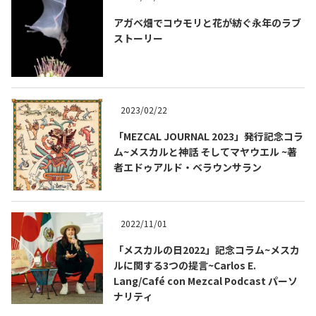
アガベ畑でコウモリと花が紡ぐ永年のラブ
ストーリー
2023/02/22
「MEZCAL JOURNAL 2023」発行記念コラ
ム~メスカルと神話 そしてマヤウエル ~著
者エドゥアルド・ベラウンサラン
2022/11/01
「メスカルの日2022」記念コラム~メスカ
ルに関する3つの提言~Carlos E.
Lang/Café con Mezcal Podcast パーソ
ナリティ