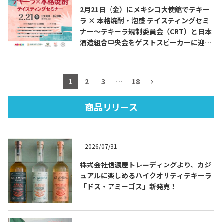
2月21日（金）にメキシコ大使館でテキー
ラ × 本格焼酎・泡盛 テイスティングセミ
ナー～テキーラ規制委員会（CRT）と日本
酒造組合中央会をゲストスピーカーに迎え
TEQUILA JOURNAL
たスペシャル企画～を開催します
About
テキーラとは
1
2
3
…
18
テキーラのつくり方
テキーラマーケット
商品リリース
テキーラの飲み方
テキーラマップ
2026/07/31
メキシコ料理
メキシコ旅行
株式会社信濃屋トレーディングより、カジ
ュアルに楽しめるハイクオリティテキーラ
メキシコの記念日
トピックス
「ドス・アミーゴス」新発売！
イベント一覧
テキーラ・メスカルが 飲めるバー
＆レストラン