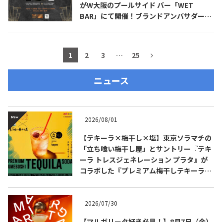
がW大阪のプールサイド バー「WET
BAR」にて開催！ブランドアンバサダーの
高橋 卓志 氏（九月のライオン）も登場！
1
2
3
…
25
ニュース
2026/08/01
【テキーラ×梅干し×塩】東京ソラマチの
「立ち喰い梅干し屋」とサントリー『テキ
ーラ トレスジェネレーション プラタ』が
コラボした『プレミアム梅干しテキーラソ
ーダ』を8月限定メニューに！
2026/07/30
【マルガリータ好き必見！】8月7日（金）