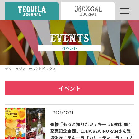
About
About Tequila Journal
イベント
テキーラとは
What’s Tequila
テキーラジャーナル
トピックス
テキーラのつくり方
How to Make Tequila
イベント
テキーラマーケット
Tequila Market
2026/07/21
書籍『もっと知りたいテキーラの教科書』
テキーラの飲み方
How to Drink Tequila
発売記念企画。LUNA SEA INORANさん登
壇決定！テキーラ「カサ・ティエラ・コブ