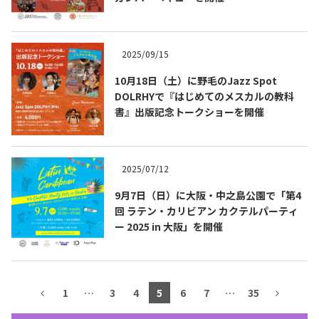
テキーラマップ
Tequila Map
2025/09/15
10月18日（土）に野毛のJazz Spot
メキシコ料理
Cuisines of Mexico
DOLRHYで『はじめてのメスカルの教科
書』出版記念トークショーを開催
メキシコ旅行
Travel of Mexico
2025/07/12
メキシコの記念日
Events of Mexico
9月7日（日）に大阪・中之島公園で「第4
回 ラテン・カリビアン カクテルパーティ
ー 2025 in 大阪」を開催
トピックス一覧
イベント一覧
Topics List
Events List
1
…
3
4
5
6
7
…
35
テキーラ・メスカルが飲める
お問合せ
バー＆レストラン
Contact
Bar & Restaurant