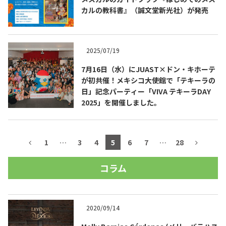
カルの教科書』（誠文堂新光社）が発売
2025/07/19
7月16日（水）にJUAST×ドン・キホーテ
が初共催！メキシコ大使館で「テキーラの
日」記念パーティー「VIVA テキーラDAY
2025」を開催しました。
1
…
3
4
5
6
7
…
28
コラム
2020/09/14