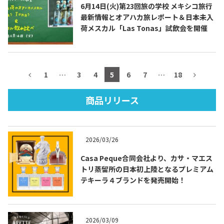
6月14日(火)第23回旅の学校 メキシコ旅行
最新情報とオアハカ旅レポート＆日本未入
荷メスカル「Las Tonas」試飲会を開催
TEQUILA JOURNAL
1
…
3
4
5
6
7
…
18
About
テキーラとは
商品リリース
テキーラのつくり方
テキーラマーケット
テキーラの飲み方
テキーラマップ
2026/03/26
メキシコ料理
メキシコ旅行
Casa Peque合同会社より、カサ・マエス
トリ蒸留所の日本初上陸となるプレミアム
メキシコの記念日
トピックス
テキーラ４ブランドを発売開始！
イベント一覧
テキーラ・メスカルが 飲めるバー
＆レストラン
2026/03/09