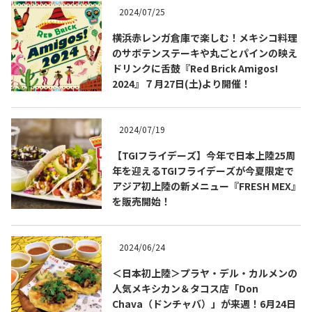
2024/07/25
横浜赤レンガ倉庫で楽しむ！メキシコ料理
のサボテンステーキや丸ごとパインの映え
ドリンクに舌鼓『Red Brick Amigos!
2024』７月27日(土)より開催！
2024/07/19
【TGIフライデーズ】今年で日本上陸25周
年を迎えるTGIフライデーズが今夏限定で
アジア初上陸の新メニュー『FRESH MEX』
COPYRIGHT © JUAST All rights reserved.
を販売開始！
2024/06/24
＜日本初上陸＞プラヤ・デル・カルメンの
人気メキシカン＆タコス店「Don
Chava（ドンチャバ）」が来週！6月24日