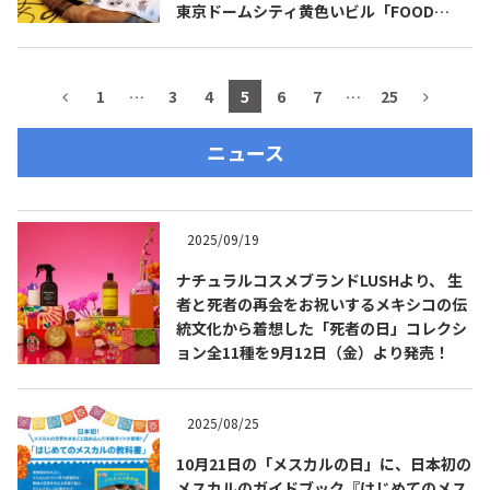
東京ドームシティ黄色いビル「FOOD
STADIUM TOKYO」にオープン！
1
…
3
4
5
6
7
…
25
ニュース
2025/09/19
ナチュラルコスメブランドLUSHより、 生
者と死者の再会をお祝いするメキシコの伝
統文化から着想した「死者の日」コレクシ
ョン全11種を9月12日（金）より発売！
2025/08/25
10月21日の「メスカルの日」に、日本初の
メスカルのガイドブック『はじめてのメス