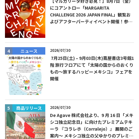
【マルガリータ好き必見！】8月7日（金）
にコアントロー「MARGARITA
CHALLENGE 2026 JAPAN FINAL」観覧お
よびアフターパーティイベント開催！参加
費無料！
2026/07/30
ニュース
7月25日(土) – 9月03日(木)蔦屋書店3号館1
階 旅行フロアにて「太陽の国からのおくり
もの～旅するハッピーメキシコ」フェアを
開催
2026/07/30
商品リリース
De Agave 株式会社より、9 月 16 日「メキ
シコ独立記念日」に向けたプレミアムテキ
ーラ 『コラレホ（Corralejo）』 展開のご
案内〜 メキシコ独立の父ゆかりのプレミア