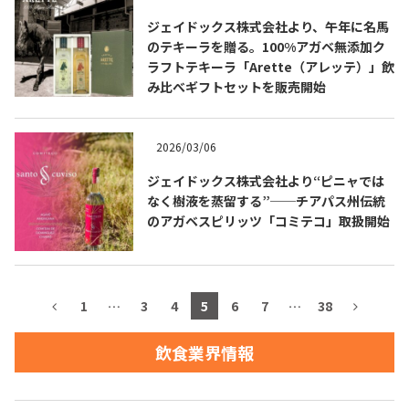
ジェイドックス株式会社より、午年に名馬
お問合せ
プライバシーポリシー
サイトマップ
のテキーラを贈る。100%アガベ無添加ク
ラフトテキーラ「Arette（アレッテ）」飲
み比べギフトセットを販売開始
2026/03/06
ジェイドックス株式会社より“ピニャでは
なく樹液を蒸留する”──チアパス州伝統
のアガベスピリッツ「コミテコ」取扱開始
1
…
3
4
5
6
7
…
38
飲食業界情報