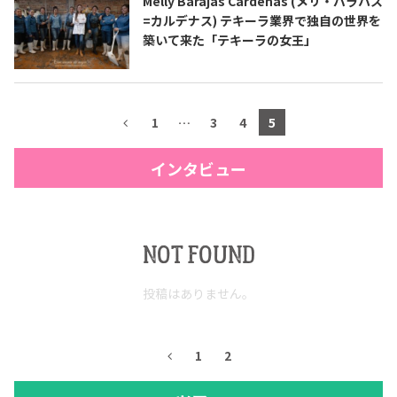
Melly Barajas Cárdenas (メリ・バラハス
=カルデナス) テキーラ業界で独自の世界を
築いて来た「テキーラの女王」
1
…
3
4
5
インタビュー
NOT FOUND
投稿はありません。
1
2