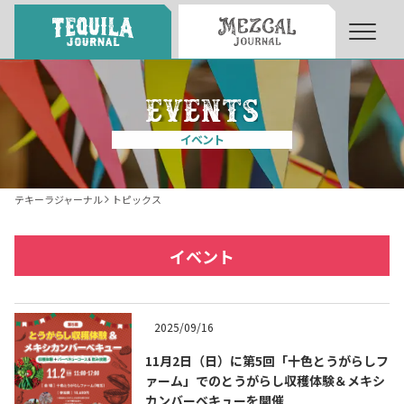
About
About Tequila Journal
イベント
テキーラとは
What’s Tequila
テキーラジャーナル
トピックス
テキーラのつくり方
How to Make Tequila
イベント
テキーラマーケット
Tequila Market
2025/09/16
11月2日（日）に第5回「十色とうがらしフ
テキーラの飲み方
How to Drink Tequila
ァーム」でのとうがらし収穫体験＆メキシ
カンバーベキューを開催