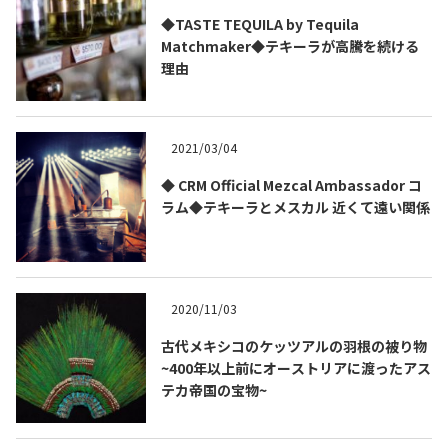
◆TASTE TEQUILA by Tequila
Matchmaker◆テキーラが高騰を続ける
理由
2021/03/04
◆ CRM Official Mezcal Ambassador コ
ラム◆テキーラとメスカル 近くて遠い関係
2020/11/03
古代メキシコのケッツアルの羽根の被り物
~400年以上前にオーストリアに渡ったアス
テカ帝国の宝物~