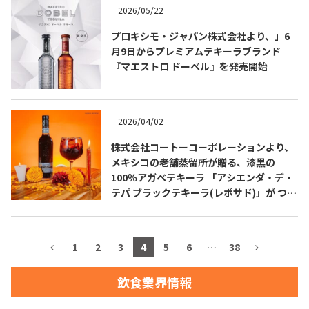
2026/05/22
お問合せ
プライバシーポリシー
サイトマップ
プロキシモ・ジャパン株式会社より、」6
月9日からプレミアムテキーラブランド
『マエストロ ドーベル』を発売開始
2026/04/02
株式会社コートーコーポレーションより、
メキシコの老舗蒸留所が贈る、漆黒の
100％アガベテキーラ 「アシエンダ・デ・
テパ ブラックテキーラ(レポサド)」が つい
に日本上陸！
1
2
3
4
5
6
…
38
飲食業界情報