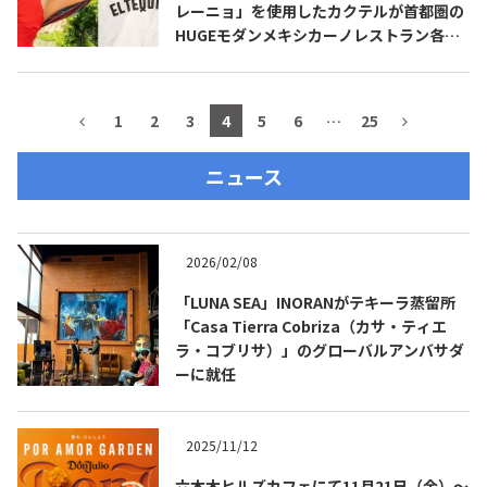
レーニョ」を使用したカクテルが首都圏の
HUGEモダンメキシカーノレストラン各店
舗で新登場
1
2
3
4
5
6
…
25
ニュース
2026/02/08
「LUNA SEA」INORANがテキーラ蒸留所
「Casa Tierra Cobriza（カサ・ティエ
ラ・コブリサ）」のグローバルアンバサダ
ーに就任
2025/11/12
六本木ヒルズカフェにて11月21日（金）～