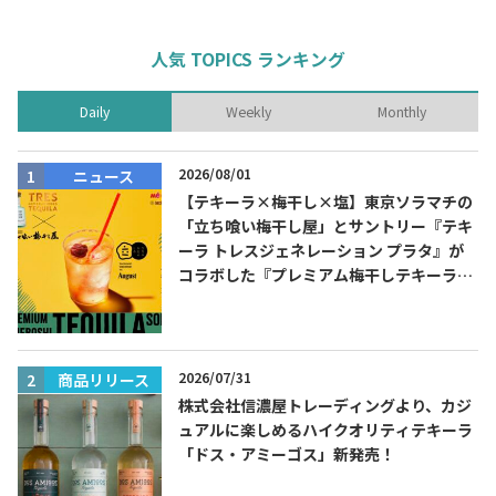
人気 TOPICS ランキング
Daily
Weekly
Monthly
2026/08/01
ニュース
【テキーラ×梅干し×塩】東京ソラマチの
「立ち喰い梅干し屋」とサントリー『テキ
ーラ トレスジェネレーション プラタ』が
コラボした『プレミアム梅干しテキーラソ
ーダ』を8月限定メニューに！
2026/07/31
商品リリース
株式会社信濃屋トレーディングより、カジ
ュアルに楽しめるハイクオリティテキーラ
「ドス・アミーゴス」新発売！