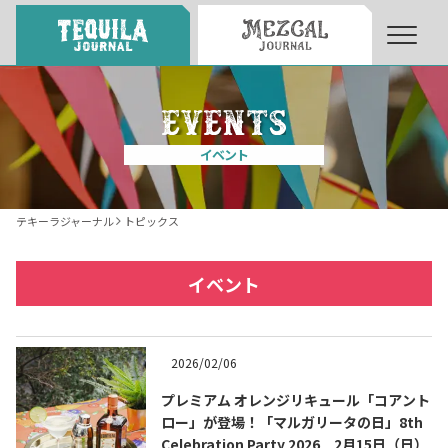
About
About Tequila Journal
イベント
テキーラとは
What’s Tequila
テキーラジャーナル
トピックス
テキーラのつくり方
How to Make Tequila
イベント
テキーラマーケット
Tequila Market
2026/02/06
プレミアム オレンジリキュール「コアント
テキーラの飲み方
How to Drink Tequila
ロー」が登場！「マルガリータの日」8th
Celebration Party 2026 2月15日（日）