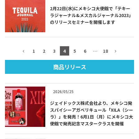
2月22日(水)にメキシコ大使館で「テキー
ラジャーナル&メスカルジャーナル2023」
のリリースセミナーを開催します
TEQUILA JOURNAL
About
テキーラとは
1
2
3
4
5
6
…
18
テキーラのつくり方
テキーラマーケット
商品リリース
テキーラの飲み方
テキーラマップ
2026/05/25
メキシコ料理
メキシコ旅行
ジェイドックス株式会社より、メキシコ発
スパイシーアガベリキュール「XILA（シー
メキシコの記念日
トピックス
ラ）」を発売！6月1日（月）にメキシコ大
使館で発売記念マスタークラスを開催
イベント一覧
テキーラ・メスカルが 飲めるバー
＆レストラン