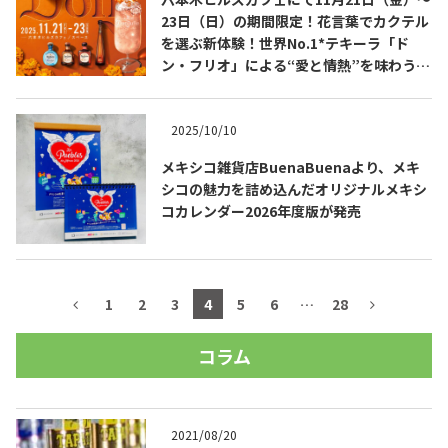
23日（日）の期間限定！花言葉でカクテル
を選ぶ新体験！世界No.1*テキーラ「ド
ン・フリオ」による“愛と情熱”を味わう花
の空間「POR AMOR GARDEN」開催！
2025/10/10
メキシコ雑貨店BuenaBuenaより、メキ
シコの魅力を詰め込んだオリジナルメキシ
コカレンダー2026年度版が発売
1
2
3
4
5
6
…
28
コラム
2021/08/20