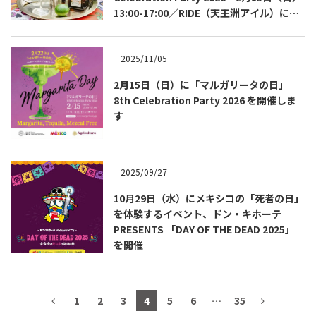
13:00-17:00／RIDE（天王洲アイル）にて
テキーラマップ
Tequila Map
開催
2025/11/05
メキシコ料理
Cuisines of Mexico
2月15日（日）に「マルガリータの日」
8th Celebration Party 2026 を開催しま
す
メキシコ旅行
Travel of Mexico
2025/09/27
メキシコの記念日
Events of Mexico
10月29日（水）にメキシコの「死者の日」
を体験するイベント、ドン・キホーテ
PRESENTS 「DAY OF THE DEAD 2025」
トピックス一覧
イベント一覧
を開催
Topics List
Events List
テキーラ・メスカルが飲める
お問合せ
1
2
3
4
5
6
…
35
バー＆レストラン
Contact
Bar & Restaurant