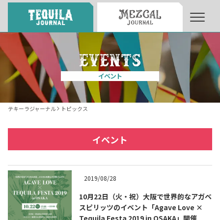
About
About Tequila Journal
イベント
テキーラとは
What’s Tequila
テキーラジャーナル
トピックス
テキーラのつくり方
How to Make Tequila
イベント
テキーラマーケット
Tequila Market
2019/08/28
10月22日（火・祝）大阪で世界的なアガベ
テキーラの飲み方
How to Drink Tequila
スピリッツのイベント「Agave Love ×
Tequila Festa 2019 in OSAKA」開催