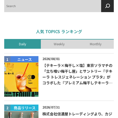
検
索
人気 TOPICS ランキング
Daily
Weekly
Monthly
2026/08/01
ニュース
【テキーラ×梅干し×塩】東京ソラマチの
「立ち喰い梅干し屋」とサントリー『テキ
ーラ トレスジェネレーション プラタ』が
コラボした『プレミアム梅干しテキーラソ
ーダ』を8月限定メニューに！
2026/07/31
商品リリース
株式会社信濃屋トレーディングより、カジ