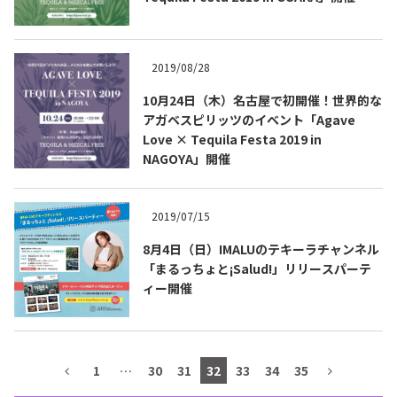
テキーラマップ
Tequila Map
2019/08/28
10月24日（木）名古屋で初開催！世界的な
メキシコ料理
Cuisines of Mexico
アガベスピリッツのイベント「Agave
Love × Tequila Festa 2019 in
NAGOYA」開催
メキシコ旅行
Travel of Mexico
2019/07/15
メキシコの記念日
Events of Mexico
8月4日（日）IMALUのテキーラチャンネル
「まるっちょと¡Salud!」リリースパーテ
ィー開催
トピックス一覧
イベント一覧
Topics List
Events List
テキーラ・メスカルが飲める
1
…
30
31
32
33
34
35
お問合せ
バー＆レストラン
Contact
Bar & Restaurant