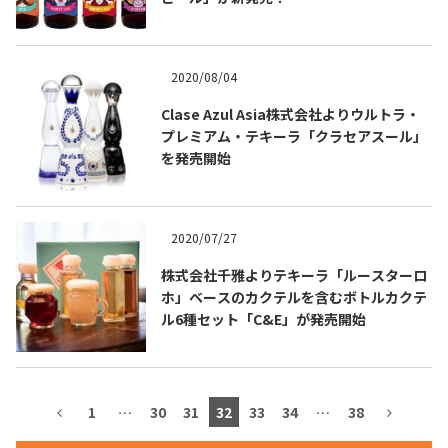
2020/08/04
TEQUILA JOURNAL
Clase Azul Asia株式会社よりウルトラ・
プレミアム・テキーラ「クラセアスール」
About
テキーラとは
を発売開始
テキーラのつくり方
テキーラマーケット
2020/07/27
テキーラの飲み方
テキーラマップ
株式会社千雅よりテキーラ「ルースターロ
ホ」ベースのカクテルを含むボトルカクテ
メキシコ料理
メキシコ旅行
ル6種セット「C&E」が発売開始
メキシコの記念日
トピックス
イベント一覧
テキーラ・メスカルが 飲めるバー
1
…
30
31
32
33
34
…
38
＆レストラン