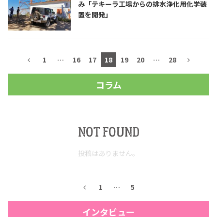
み「テキーラ工場からの排水浄化用化学装
置を開発」
1
…
16
17
18
19
20
…
28
コラム
NOT FOUND
投稿はありません。
1
…
5
インタビュー