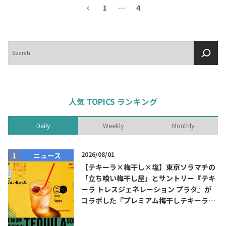
1
…
4
検
索
人気 TOPICS ランキング
Daily
Weekly
Monthly
2026/08/01
ニュース
【テキーラ×梅干し×塩】東京ソラマチの
「立ち喰い梅干し屋」とサントリー『テキ
ーラ トレスジェネレーション プラタ』が
コラボした『プレミアム梅干しテキーラソ
ーダ』を8月限定メニューに！