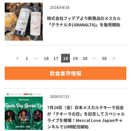
2024/04/18
お問合せ
プライバシーポリシー
サイトマップ
株式会社フィデアより新商品のメスカル
「グラナルタ(GRANALTA)」を販売開始
1
…
16
17
18
19
20
…
38
飲食業界情報
2020/07/13
7月24日（金）日本メスカルテキーラ協会
が「テキーラの日」を記念してスペシャル
ライブを開催！Mezcal Love Japanチャ
ンネルで20時配信開始