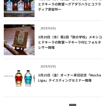
とテキーラの教室〜グアダラハラとコフラ
ディア蒸留所～
2019/03/01
3月20日（水）第1回「旅の学校」メキシコ
とテキーラの教室〜テキーラ村とフォルタ
Tequila Journal SNS
在日メキシコ大使館 SNS
レサ〜開催
2019/03/01
3月15日（金）オーナー来日記念「Mucha
Liga」テイスティングセミナー開催