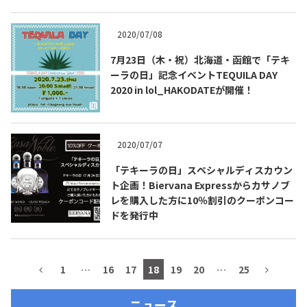
2020/07/08
7月23日（木・祝）北海道・函館で「テキ
ーラの日」記念イベントTEQUILA DAY
2020 in lol_HAKODATEが開催！
2020/07/07
「テキーラの日」スペシャルディスカウン
ト企画！Biervana Expressからカサノブ
COPYRIGHT © JUAST All rights reserved.
レを購入した方に10％割引のクーポンコー
ドを発行中
1
…
16
17
18
19
20
…
25
ニュース