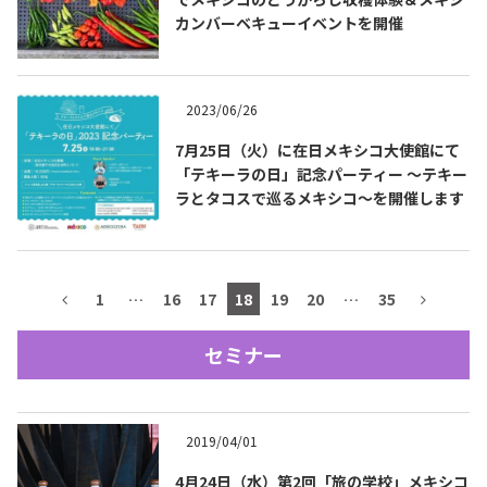
カンバーベキューイベントを開催
テキーラマップ
Tequila Map
2023/06/26
メキシコ料理
Cuisines of Mexico
7月25日（火）に在日メキシコ大使館にて
「テキーラの日」記念パーティー ～テキー
ラとタコスで巡るメキシコ～を開催します
メキシコ旅行
Travel of Mexico
メキシコの記念日
Events of Mexico
1
…
16
17
18
19
20
…
35
セミナー
トピックス一覧
イベント一覧
Topics List
Events List
2019/04/01
テキーラ・メスカルが飲める
お問合せ
バー＆レストラン
Contact
4月24日（水）第2回「旅の学校」メキシコ
Bar & Restaurant