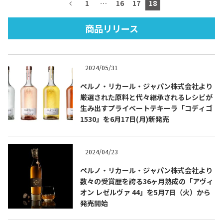
1
…
16
17
18
商品リリース
TEQUILA JOURNAL
2024/05/31
About
テキーラとは
ペルノ・リカール・ジャパン株式会社より
厳選された原料と代々継承されるレシピが
テキーラのつくり方
テキーラマーケット
生み出すプライベートテキーラ「コディゴ
1530」を6月17日(月)新発売
テキーラの飲み方
テキーラマップ
2024/04/23
メキシコ料理
メキシコ旅行
ペルノ・リカール・ジャパン株式会社より
メキシコの記念日
トピックス
数々の受賞歴を誇る36ヶ月熟成の「アヴィ
オン レゼルヴァ 44」を5月7日（火）から
イベント一覧
テキーラ・メスカルが 飲めるバー
発売開始
＆レストラン