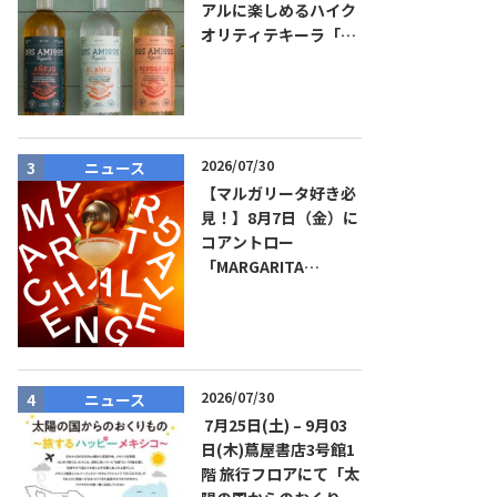
アルに楽しめるハイク
オリティテキーラ「ド
ス・アミーゴス」新発
売！
2026/07/30
ニュース
ニュース
【マルガリータ好き必
見！】8月7日（金）に
コアントロー
「MARGARITA
CHALLENGE 2026
JAPAN FINAL」観覧お
よびアフターパーティ
イベント開催！参加費
無料！
2026/07/30
ニュース
商品リリー
7月25日(土) – 9月03
日(木)蔦屋書店3号館1
階 旅行フロアにて「太