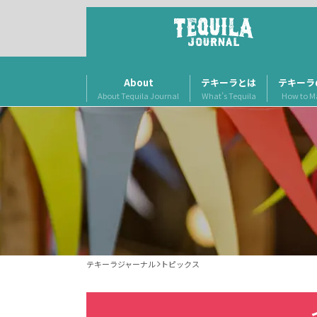
About
テキーラとは
テキーラ
About Tequila Journal
What’s Tequila
How to M
テキーラジャーナル
トピックス