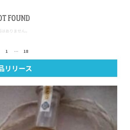
OT FOUND
稿はありません。
1
…
18
品リリース