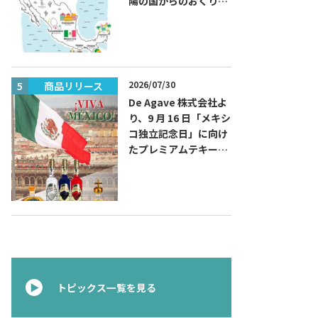
陽の国からのおくりも
の～旅するハッピーメ
キシコ」フェアを開催
2026/07/30
商品リリース
商品リリー
De Agave 株式会社よ
り、9 月 16 日「メキシ
コ独立記念日」に向け
たプレミアムテキーラ
『コラレホ
（Corralejo）』 展開
のご案内〜 メキシコ独
立の父ゆかりのプレミ
アムテキーラ 〜
トピックス一覧を見る