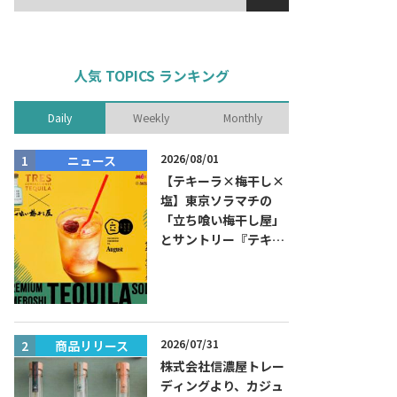
人気 TOPICS ランキング
Daily
Weekly
Monthly
2026/08/01
ニュース
商品リリー
【テキーラ×梅干し×
塩】東京ソラマチの
「立ち喰い梅干し屋」
とサントリー『テキー
ラ トレスジェネレーシ
ョン プラタ』がコラボ
した『プレミアム梅干
しテキーラソーダ』を
8月限定メニューに！
2026/07/31
商品リリース
ニュース
株式会社信濃屋トレー
ディングより、カジュ