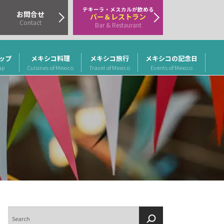
テキーラ・メスカルが飲める
お問合せ
バー＆レストラン
Contact
Bar & Restaurant
ップ
メキシコ料理
メキシコ旅行
メキシコの記念日
ap
Cuisines of Mexico
Travel of Mexico
Events of Mexico
検
索