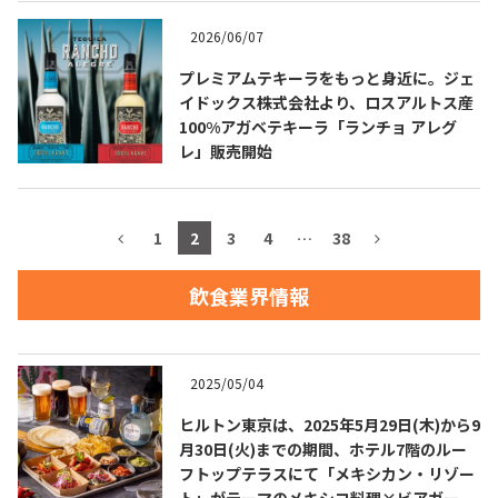
2026/06/07
お問合せ
プライバシーポリシー
サイトマップ
プレミアムテキーラをもっと身近に。ジェ
イドックス株式会社より、ロスアルトス産
100%アガベテキーラ「ランチョ アレグ
レ」販売開始
1
2
3
4
…
38
飲食業界情報
2025/05/04
ヒルトン東京は、2025年5月29日(木)から9
月30日(火)までの期間、ホテル7階のルー
フトップテラスにて「メキシカン・リゾー
ト」がテーマのメキシコ料理×ビアガーデ