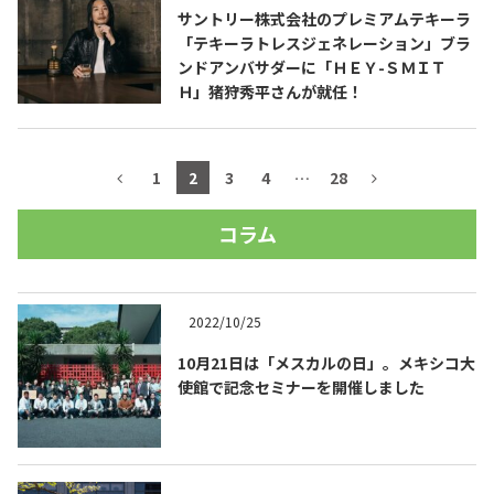
サントリー株式会社のプレミアムテキーラ
「テキーラトレスジェネレーション」ブラ
ンドアンバサダーに「ＨＥＹ-ＳＭＩＴ
Ｈ」猪狩秀平さんが就任！
1
2
3
4
…
28
コラム
2022/10/25
10月21日は「メスカルの日」。メキシコ大
使館で記念セミナーを開催しました