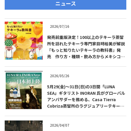
ニュース
2026/07/16
発売前重版決定！100以上のテキーラ蒸留
所を訪れたテキーラ専門家目時裕美が解説
『もっと知りたいテキーラの教科書』発
売 作り方・種類・飲み方からメキシコ文
化まで解説
2026/05/26
5月29(金)～31日(日)の3日間「LUNA
SEA」ギタリスト INORAN 氏がグローバル
アンバサダーを務める、Casa Tierra
Cobriza蒸留所のラグジュアリーテキーラ
をビックカメラ新宿東口店で先行発売会開
催。
2026/04/07