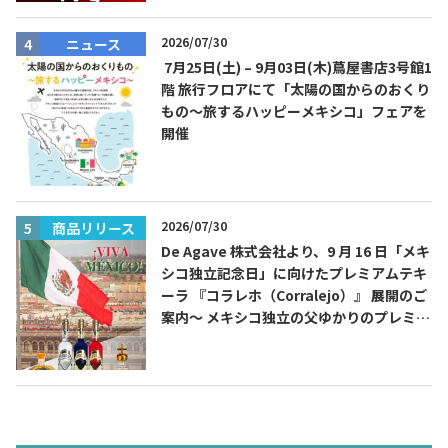
2026/07/30
ニュース
7月25日(土) – 9月03日(木)蔦屋書店3号館1
階 旅行フロアにて「太陽の国からのおくり
もの～旅するハッピーメキシコ」フェアを
開催
2026/07/30
商品リリース
De Agave 株式会社より、9 月 16 日「メキ
シコ独立記念日」に向けたプレミアムテキ
ーラ 『コラレホ（Corralejo）』 展開のご
案内〜 メキシコ独立の父ゆかりのプレミア
ムテキーラ 〜