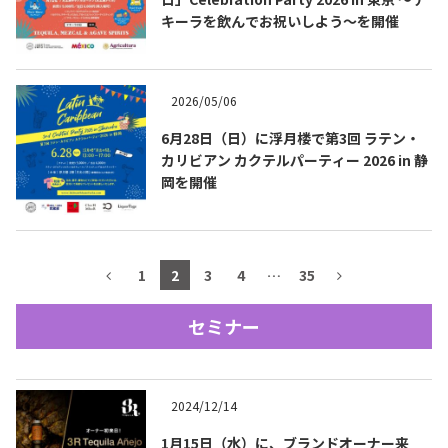
キーラを飲んでお祝いしよう～を開催
テキーラマップ
Tequila Map
2026/05/06
メキシコ料理
Cuisines of Mexico
6月28日（日）に浮月楼で第3回 ラテン・
カリビアン カクテルパーティー 2026 in 静
岡を開催
メキシコ旅行
Travel of Mexico
メキシコの記念日
Events of Mexico
1
2
3
4
…
35
セミナー
トピックス一覧
イベント一覧
Topics List
Events List
2024/12/14
テキーラ・メスカルが飲める
お問合せ
バー＆レストラン
Contact
1月15日（水）に、ブランドオーナー来
Bar & Restaurant