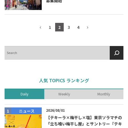
募集開始
1
2
3
4
検
索
人気 TOPICS ランキング
Daily
Weekly
Monthly
2026/08/01
ニュース
【テキーラ×梅干し×塩】東京ソラマチの
「立ち喰い梅干し屋」とサントリー『テキ