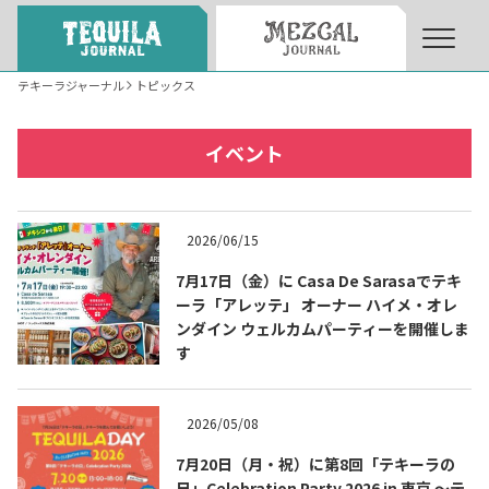
テキーラジャーナル
トピックス
About
About Tequila Journal
イベント
テキーラとは
What’s Tequila
2026/06/15
テキーラのつくり方
7月17日（金）に Casa De Sarasaでテキ
How to Make Tequila
ーラ「アレッテ」 オーナー ハイメ・オレ
ンダイン ウェルカムパーティーを開催しま
す
テキーラマーケット
Tequila Market
2026/05/08
テキーラの飲み方
How to Drink Tequila
7月20日（月・祝）に第8回「テキーラの
日」Celebration Party 2026 in 東京 ～テ