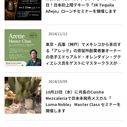
日！日本初上陸テキーラ「3R Tequila
Añejo」ローンチセミナーを開催します
2024/11/12
東京・兵庫（神戸）でメキシコから来日す
る「アレッテ」の蒸留所創業者兼オーナー
Tequila Journal SNS
在日メキシコ大使館 SNS
の息子エドゥアルド・オレンダイン・グテ
ィエレス氏をゲストにマスタークラスが開
催されます
2024/10/09
10月23日（水）に月島のCuishe
Mezcaleriaで日本未発売メスカル「
Loma Noble」 Master Class セミナーを
開催します