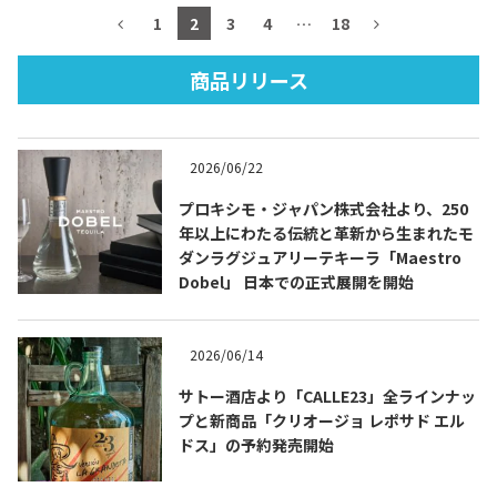
1
2
3
4
…
18
商品リリース
TEQUILA JOURNAL
2026/06/22
About
テキーラとは
プロキシモ・ジャパン株式会社より、250
テキーラのつくり方
テキーラマーケット
年以上にわたる伝統と革新から生まれたモ
ダンラグジュアリーテキーラ「Maestro
Dobel」 日本での正式展開を開始
テキーラの飲み方
テキーラマップ
メキシコ料理
メキシコ旅行
2026/06/14
サトー酒店より「CALLE23」全ラインナッ
メキシコの記念日
トピックス
プと新商品「クリオージョ レポサド エル
ドス」の予約発売開始
イベント一覧
テキーラ・メスカルが 飲めるバー
＆レストラン