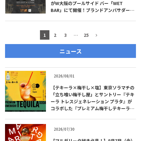
がW大阪のプールサイド バー「WET
BAR」にて開催！ブランドアンバサダーの
高橋 卓志 氏（九月のライオン）も登場！
1
2
3
…
25
ニュース
2026/08/01
【テキーラ×梅干し×塩】東京ソラマチの
「立ち喰い梅干し屋」とサントリー『テキ
ーラ トレスジェネレーション プラタ』が
コラボした『プレミアム梅干しテキーラソ
ーダ』を8月限定メニューに！
2026/07/30
【マルガリータ好き必見！】8月7日（金）