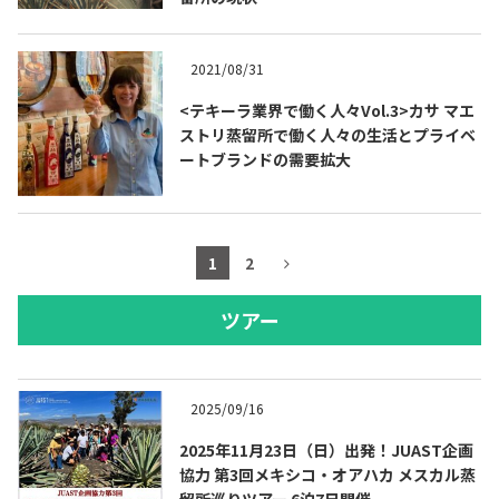
2021/08/31
<テキーラ業界で働く人々Vol.3>カサ マエ
ストリ蒸留所で働く人々の生活とプライベ
ートブランドの需要拡大
1
2
ツアー
2025/09/16
2025年11月23日（日）出発！JUAST企画
協力 第3回メキシコ・オアハカ メスカル蒸
留所巡りツアー 6泊7日開催