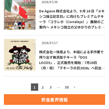
2026/07/30
お問合せ
プライバシーポリシー
サイトマップ
De Agave 株式会社より、9 月 16 日「メキ
シコ独立記念日」に向けたプレミアムテキ
ーラ 『コラレホ（Corralejo）』 展開のご
案内〜 メキシコ独立の父ゆかりのプレミア
ムテキーラ 〜
2026/07/17
株式会社一体感より、木槌による手作業で
搾り出す無添加テキーラ「DOS
LOCOS」、正式販売を開始｜7月20日
（月・祝）「テキーラの日2026」へ初出
展・試飲ブース設置
1
2
3
…
38
飲食業界情報