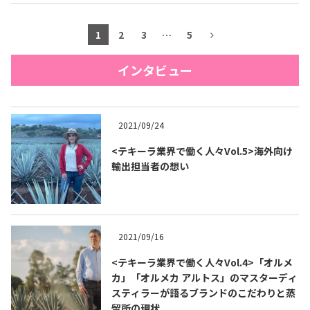
1
2
3
…
5
インタビュー
2021/09/24
<テキーラ業界で働く人々Vol.5>海外向け
輸出担当者の想い
2021/09/16
<テキーラ業界で働く人々Vol.4>「オルメ
カ」「オルメカ アルトス」のマスターディ
スティラーが語るブランドのこだわりと蒸
留所の現状