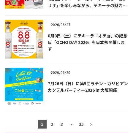
リザ」を楽しみながら、テキーラの魅力を
テキーラマップ
Tequila Map
知る出版記念トークイベント 8月3日
（月）代官山 蔦屋書店にて開催！書籍『も
っと知りたいテキーラの教科書』発売記念
2026/06/27
企画。
メキシコ料理
Cuisines of Mexico
8月8日（土）にテキーラ「オチョ」の記念
日「OCHO DAY 2026」を日本初開催しま
す
メキシコ旅行
Travel of Mexico
2026/06/20
メキシコの記念日
Events of Mexico
7月26日（日）に第5回ラテン・カリビアン
カクテルパーティー2026 in 大阪開催
トピックス一覧
イベント一覧
Topics List
Events List
テキーラ・メスカルが飲める
1
2
3
…
35
お問合せ
バー＆レストラン
Contact
Bar & Restaurant