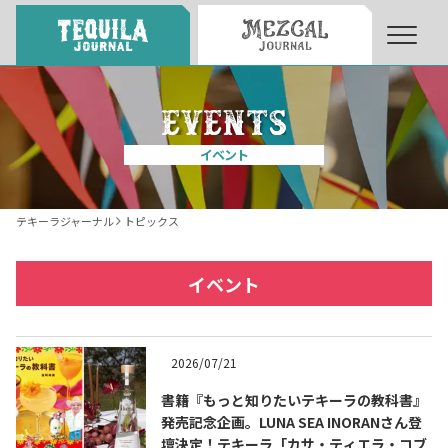
About
About Tequila Journal
イベント
テキーラとは
What’s Tequila
テキーラジャーナル
トピックス
テキーラのつくり方
How to Make Tequila
イベント
テキーラマーケット
Tequila Market
2026/07/21
書籍『もっと知りたいテキーラの教科書』
テキーラの飲み方
How to Drink Tequila
発売記念企画。LUNA SEA INORANさん登
壇決定！テキーラ「カサ・ティエラ・コブ