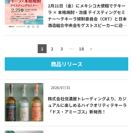
2月21日（金）にメキシコ大使館でテキー
ラ × 本格焼酎・泡盛 テイスティングセミ
ナー～テキーラ規制委員会（CRT）と日本
酒造組合中央会をゲストスピーカーに迎え
TEQUILA JOURNAL
たスペシャル企画～を開催します
About
テキーラとは
1
2
3
…
18
テキーラのつくり方
テキーラマーケット
商品リリース
テキーラの飲み方
テキーラマップ
2026/07/31
メキシコ料理
メキシコ旅行
株式会社信濃屋トレーディングより、カジ
ュアルに楽しめるハイクオリティテキーラ
メキシコの記念日
トピックス
「ドス・アミーゴス」新発売！
イベント一覧
テキーラ・メスカルが 飲めるバー
＆レストラン