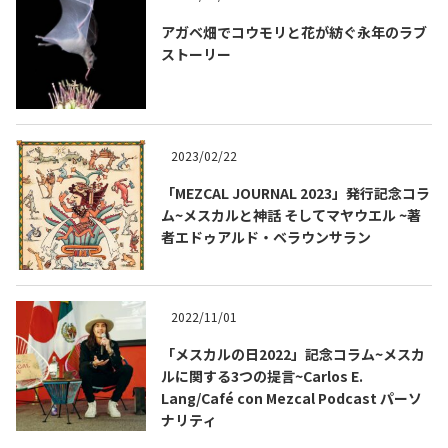
アガベ畑でコウモリと花が紡ぐ永年のラブ
ストーリー
2023/02/22
「MEZCAL JOURNAL 2023」発行記念コラ
ム~メスカルと神話 そしてマヤウエル ~著
者エドゥアルド・ベラウンサラン
2022/11/01
「メスカルの日2022」記念コラム~メスカ
ルに関する3つの提言~Carlos E.
Lang/Café con Mezcal Podcast パーソ
ナリティ