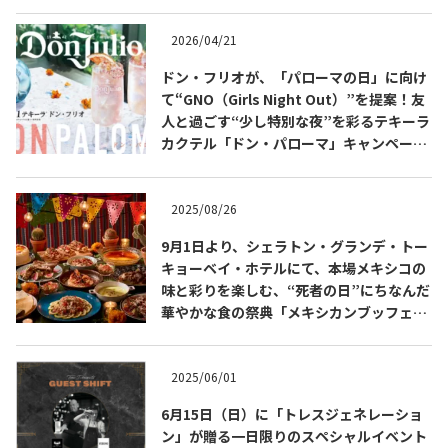
2026/04/21
ドン・フリオが、「パローマの日」に向け
て“GNO（Girls Night Out）”を提案！友
人と過ごす“少し特別な夜”を彩るテキーラ
カクテル「ドン・パローマ」キャンペーン
を展開
2025/08/26
9月1日より、シェラトン・グランデ・トー
キョーベイ・ホテルにて、本場メキシコの
COPYRIGHT © JUAST All rights reserved.
味と彩りを楽しむ、“死者の日”にちなんだ
華やかな食の祭典「メキシカンブッフェ」
を開催
2025/06/01
6月15日（日）に「トレスジェネレーショ
ン」が贈る一日限りのスペシャルイベント