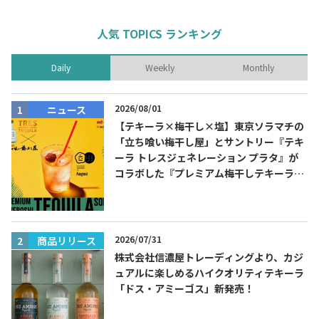
人気 TOPICS ランキング
Daily
Weekly
Monthly
2026/08/01
ニュース
【テキーラ×梅干し×塩】東京ソラマチの
Tequila Journal SNS
在日メキシコ大使館 SNS
「立ち喰い梅干し屋」とサントリー『テキ
ーラ トレスジェネレーション プラタ』が
コラボした『プレミアム梅干しテキーラソ
ーダ』を8月限定メニューに！
2026/07/31
商品リリース
株式会社信濃屋トレーディングより、カジ
ュアルに楽しめるハイクオリティテキーラ
「ドス・アミーゴス」新発売！