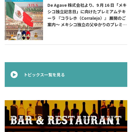
De Agave 株式会社より、9 月 16 日「メキ
シコ独立記念日」に向けたプレミアムテキ
お問合せ
プライバシーポリシー
サイトマップ
ーラ 『コラレホ（Corralejo）』 展開のご
案内〜 メキシコ独立の父ゆかりのプレミア
ムテキーラ 〜
トピックス一覧を見る