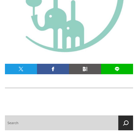
テキーラマップ
Tequila Map
メキシコ料理
Cuisines of Mexico
メキシコ旅行
Travel of Mexico
メキシコの記念日
Events of Mexico
トピックス一覧
イベント一覧
Topics List
Events List
検
索
テキーラ・メスカルが飲める
お問合せ
バー＆レストラン
Contact
Bar & Restaurant