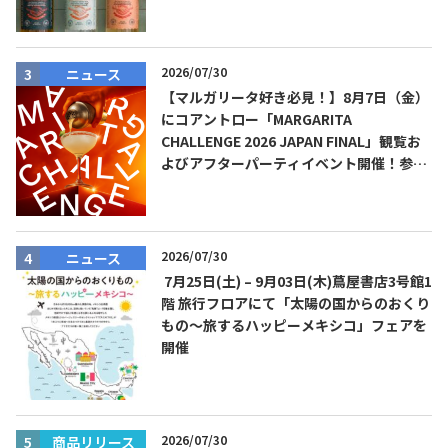
2026/07/30
ニュース
【マルガリータ好き必見！】8月7日（金）
TEQUILA JOURNAL
にコアントロー「MARGARITA
CHALLENGE 2026 JAPAN FINAL」観覧お
About
テキーラとは
よびアフターパーティイベント開催！参加
費無料！
テキーラのつくり方
テキーラマーケット
2026/07/30
テキーラの飲み方
テキーラマップ
ニュース
7月25日(土) – 9月03日(木)蔦屋書店3号館1
階 旅行フロアにて「太陽の国からのおくり
メキシコ料理
メキシコ旅行
もの～旅するハッピーメキシコ」フェアを
開催
メキシコの記念日
トピックス
イベント一覧
テキーラ・メスカルが 飲めるバー
＆レストラン
2026/07/30
商品リリース